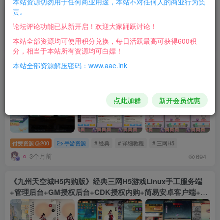
本站资源切勿用于任何商业用途，本站不对任何人的商业行为负
责。
文章
用户
版块
帖子
商品
论坛评论功能已从新开启！欢迎大家踊跃讨论！
本站全部资源均可使用积分兑换，每日活跃最高可获得600积
排序
最新
热门
点赞
评论
收藏
销量
分，相当于本站所有资源均可白嫖！
本站全部资源解压密码：www.aae.ink
《九州仙侠传之云游九州平台币内购修复版》经典三网H5游
戏服务端+Linux服务端+详细教程+平台币后台+运营后台+简
易安卓客户端
点此加群
新开会员优惠
付费资源
200
手游资源
# 经典
# 详细教程
# 三网H5
3个月前
694
《九州天空城H5内购版》经典三网H5游戏Linux手工服务端
+管理后台+GM授权后台+CDK授权内购+简易安卓客户端+详
细搭建教程