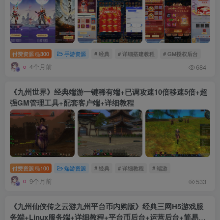
付费资源
300
手游资源
# 经典
# 详细搭建教程
# GM授权后台
4个月前
684
《九州世界》经典端游一键稀有端+已调攻速10倍移速5倍+超
强GM管理工具+配套客户端+详细教程
付费资源
100
端游资源
# 经典
# 详细教程
# 端游
9个月前
533
《九州仙侠传之云游九州平台币内购版》经典三网H5游戏服
务端+Linux服务端+详细教程+平台币后台+运营后台+简易安