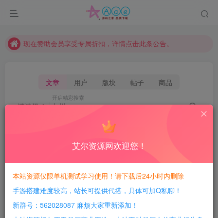
本站资源大多存储在云盘，如发现链接失效，请联系我们我们会第一时间更新。
本站一律禁止以任何方式发布或转载任何违法的相关信息，访客发现请向站长举报
现在赞助会员享受专属折扣，详情点击此条公告。
请勿相信任何评论区广告！以免上当受骗！
本网站的文章部分内容可能来源于网络，仅供大家学习与参考，如有侵权，请联系站长QQ466107887进行删除处理。
文章
用户
版块
帖子
商品
开启精彩搜索
请选择
热门搜索
艾尔资源网欢迎您！
九州
阿拉德
原神
传奇
幽冥
梦幻
斗罗
一键安装
源码
游戏
教程
搭建
卡牌
论坛
本站资源仅限单机测试学习使用！请下载后24小时内删除
热门
index
元神
新版本
神话
企业
手游搭建难度较高，站长可提供代搭，具体可加Q私聊！
新群号：562028087 麻烦大家重新添加！
搜索
九州
，共找到
44
个文章