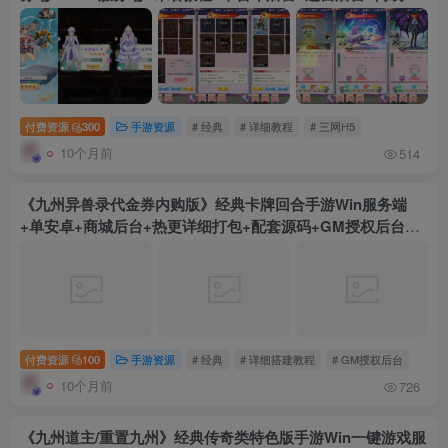
卓客户端
付费资源
300
手游资源
# 经典
# 详细教程
# 三网H5
10个月前
514
《九州异兽录代金券内购版》经典卡牌回合手游Win服务端
+单安卓+商城后台+热更详细打包+配套源码+GM授权后台
+详细搭建教程
付费资源
100
手游资源
# 经典
# 详细搭建教程
# GM授权后台
10个月前
726
《九州道主/重置九州》经典传奇类特色版手游Win一键游戏服