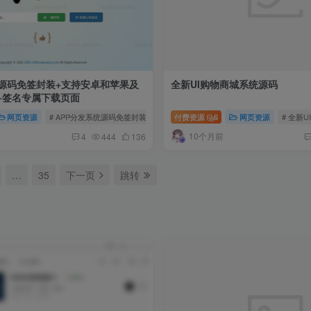
统源码免签封装+支持安卓和苹果及
全新UI购物商城系统源码
发+签名专属下载页面
量下载
网页资源
# 基于PHP开发
# APP分发系统源码免签封装
# 支持安卓和苹果及EXE程序分发
付费资源
6
网页资源
# 全新
# 签名
10个月前
4
444
136
…
35
下一页
跳转