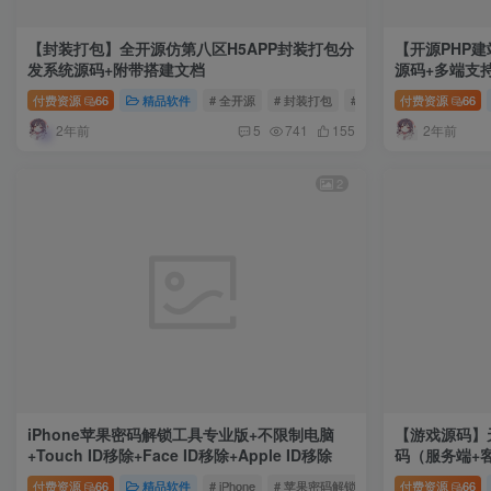
【封装打包】全开源仿第八区H5APP封装打包分
【开源PHP
发系统源码+附带搭建文档
源码+多端支
序+百度小程
付费资源
66
精品软件
# 全开源
# 封装打包
# 仿第八区H5APP封装
付费资源
66
2年前
2年前
5
741
155
2
iPhone苹果密码解锁工具专业版+不限制电脑
【游戏源码】
+Touch ID移除+Face ID移除+Apple ID移除
码（服务端+
付费资源
66
精品软件
# iPhone
# 苹果密码解锁工具专业版
付费资源
# 不限制
66