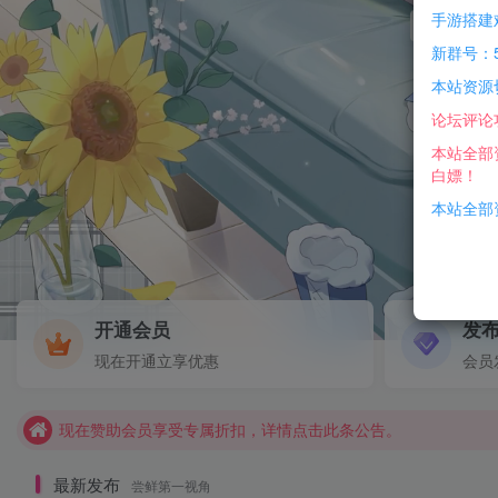
手游搭建
九州
阿
新群号：5
本站资源
论坛评论
本站全部
白嫖！
本站全部资
请勿相信任何评论区广告！以免上当受骗！
本网站的文章部分内容可能来源于网络，仅供大家学习与参考，如有
本站评论功能已从新开启！欢迎大家踊跃讨论！（用户每日活跃
开通会员
发
本站资源大多存储在云盘，如发现链接失效，请联系我们我们会
现在开通立享优惠
会员
本站一律禁止以任何方式发布或转载任何违法的相关信息，访客
现在赞助会员享受专属折扣，详情点击此条公告。
请勿相信任何评论区广告！以免上当受骗！
最新发布
尝鲜第一视角