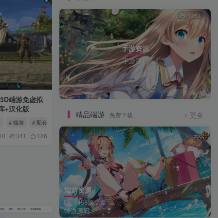
1283
手游资源
手游源码
典3D端游免虚拟
库+汉化版
精品端游
免费下载
更多
典
# 端游
# 配套客户端
0
341
186
端游资源
1458篇文章
端游源码