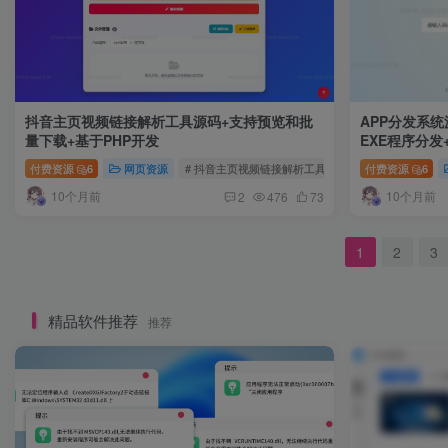
抖音主页视频链接解析工具源码+支持预览和批
APP分发系
量下载+基于PHP开发
EXE程序分
付费资源
6
网页资源
# 抖音主页视频链接解析工具源码
# 支持预览和批
付费资源
6
10个月前
10个月前
2
476
73
1
2
3
精品软件推荐
推荐