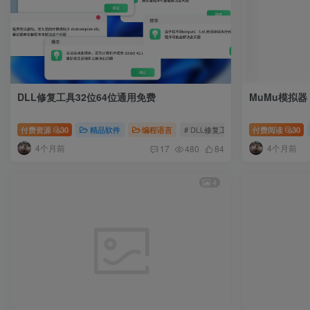
DLL修复工具32位64位通用免费
MuMu模拟器 
付费资源
30
精品软件
编程语言
# DLL修复工具
# 免费DLL修复工
付费阅读
30
4个月前
4个月前
17
480
84
4