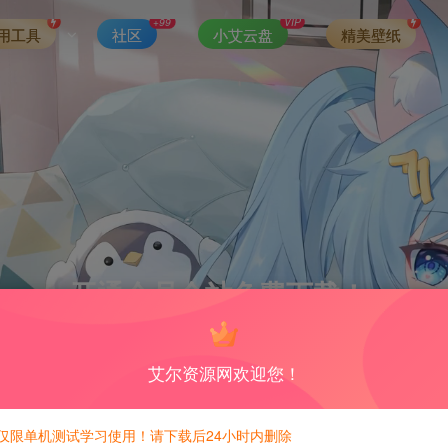
+99
VIP
用工具
社区
小艾云盘
精美壁纸
开通会员全站免费下载！
需要游戏代搭请联系站长！
艾尔资源网欢迎您！
仅限单机测试学习使用！请下载后24小时内删除