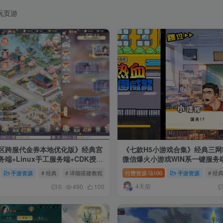
侵权，请联系站长QQ466107887进行删除处理。
玩页游
11
区跨服代金券本地优化版》经典宫
《七款H5小游戏合集》经典三网
端+Linux手工服务端+CDK授权
微信爆火小游戏WIN系一键服务端
详细搭建教程
务端+详细搭建教程
手游资源
# 经典
# 详细搭建教程
# Linux手工服务端
付费资源
100
手游资源
# 经
4天前
0
490
100
4