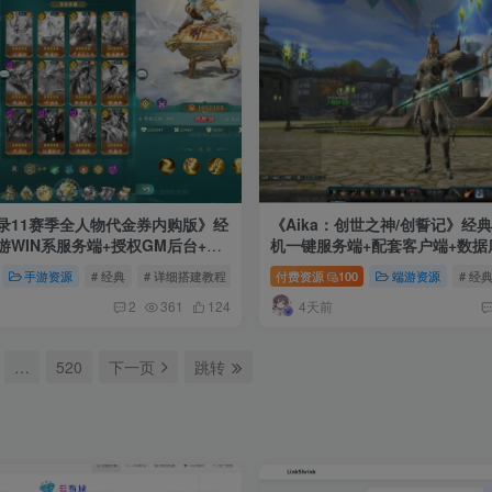
录11赛季全人物代金券内购版》经
《Aika：创世之神/创誓记》经
WIN系服务端+授权GM后台+管
机一键服务端+配套客户端+数据
修改工具+安卓+详细搭建教程
手游资源
# 经典
# 详细搭建教程
# 手游
付费资源
100
端游资源
# 经
4天前
2
361
124
…
520
下一页
跳转