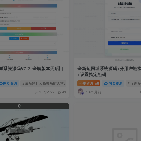
系统源码V7.2+全解版本无后门
全新短网址系统源码+分用户链接
+设置指定短码
网页资源
# 最新彩虹云商城系统源码V7.2
# 全解版本无后门
付费资源
6
网页资源
# 全新
10个月前
1
529
93