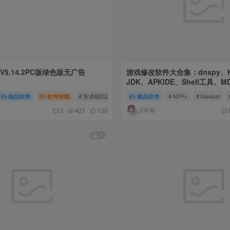
V5.14.2PC版绿色版无广告
游戏修改软件大合集：dnspy、He
JDK、APKIDE、Shell工具、
Navicat、Npp、PHPstudy
具
精品软件
# DLL系统修复工具
软件转载
# 安卓模拟器绿色版
# MuMu模拟器绿色版
精品软件
# NPP+
# Navicat
# 手机模拟
2年前
3
421
136
3