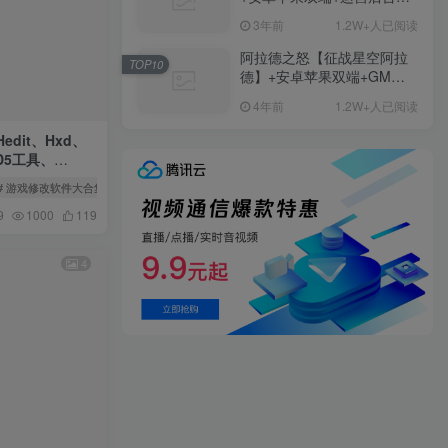
+GM授权后台+ubuntu学习
3年前
1.2W+人已阅读
端
阿拉德之怒【征战星空阿拉
TOP10
德】+安卓苹果双端+GM授
权后台+运营后台+活动全开
4年前
1.2W+人已阅读
+详细教程
dit、Hxd、
MD5工具、
器绿色版
# 游戏修改软件大合集
9
1000
119
4