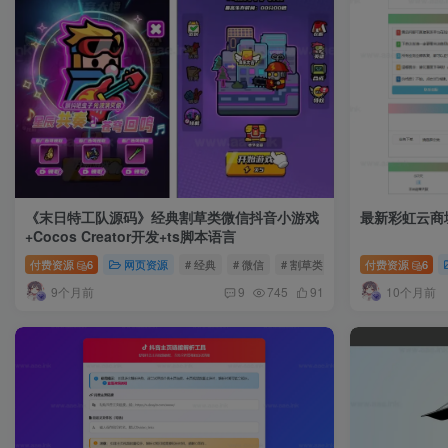
《末日特工队源码》经典割草类微信抖音小游戏
最新彩虹云商城
+Cocos Creator开发+ts脚本语言
付费资源
6
网页资源
# 经典
# 微信
# 割草类
付费资源
6
9个月前
10个月前
9
745
91