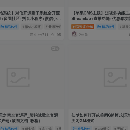
建站系统】对信开源圈子系统全开源
【苹果CMS主题】短视多功能主
持+多圈社区+抖音小程序+微信小程
Streamlab+直播功能+优惠卷
序
乐盒子功能+vip解析功能
打包分发系统源码
精品软件
# 微信小程序
# 开源PHP建站系统
付费资源
# 对信开源圈子系统全开源源码
66
精品软件
# 苹果
2年前
4
711
195
9
天之禁全套源码_契约战歌全套源
仙梦如何打开或关闭GM模式|天
客户端+策划文档+教程）
关闭GM模式
电脑
精品软件
# 服务端
# 客户端
# 游戏源码
精品软件
# GM模式
# 天地决