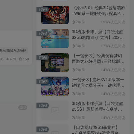
用、无限资源、附带保姆级
安装教程
《原神5.0》经典3D冒险端游
TOP4
+Win系一键服务端+配套PC
客户端+新版割草机+全系卡
2年前
1.9W+人已阅读
池文件
3D横版卡牌手游【口袋觉醒
TOP5
32SS凯路迪欧·觉悟】2023
整理Centos手工端服务端
3年前
1.7W+人已阅读
+支付对接+安卓苹果双端+运
UI购物商城系统源码
专属下载页面
营后台+GM授权后台+代理
【一键安装】经典仿官梦幻
TOP6
0
473
150
后台
西游之花好月圆+三经脉版本
+助战分角色+VIP礼包+会员
2年前
1.4W+人已阅读
卡+剧情活动+视频搭建及其
他修改资料
[一键安装] 崩坏3V1.5版本一
TOP7
键端启动端分享+一键代理
+免虚拟机一键启动+女武神
3年前
1.4W+人已阅读
ID+详细指令+极简一键修改
3D横版卡牌手游【口袋觉醒
TOP8
2
23SS】最新整理+安卓苹果
双端+运营后台+GM后台+详
3年前
1.4W+人已阅读
细搭建教程
【口袋觉醒29SS暴龙神】
TOP9
+安卓苹果双端+运营后台