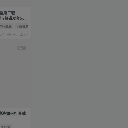
题第二套
功能+解说功能+音
CMS主题
# 短视多功能主题第二套Streamlab
# 直播功能
1
698
78
1
地决如何打开或
# 仙梦