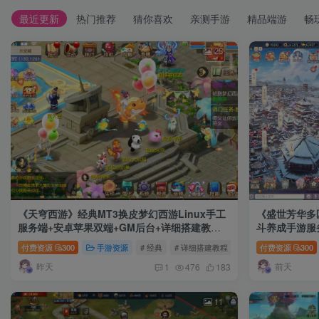
本网站的文章部分内容可能来源于网络，仅供大家学习与参考，如有
最近更新
热门推荐
猜你喜欢
亲测手游
精品端游
畅
25
《天穹西游》经典MT3换皮梦幻西游Linux手工
《盛世芳华多
服务端+安卓苹果双端+GM后台+详细搭建教程
斗养成手游服务
+全套源码
后台+安卓+
付费资源
300
手游资源
# 经典
# 详细搭建教程
# Linux手工服务端
付费资源
300
昨天
前天
1
476
183
11