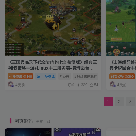
《三国兵临天下代金券内购七合修复版》经典三
《山海经异兽
网H5策略手游+Linux手工服务端+管理后台
典卡牌回合手游
+GM授权后台+简易安卓客户端+详细搭建教程
理后台+热更
付费资源
300
手游资源
# 经典
# 详细搭建教程
# Linux手工服务端
付费资源
300
4天前
4天前
0
329
54
1
2
3
网页源码
免费下载
10