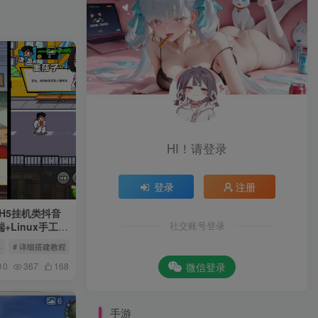
7
HI！请登录
登录
注册
H5挂机类抖音
+Linux手工服
社交账号登录
典
# 详细搭建教程
# Linux手工服务端
微信登录
0
367
168
6
手游