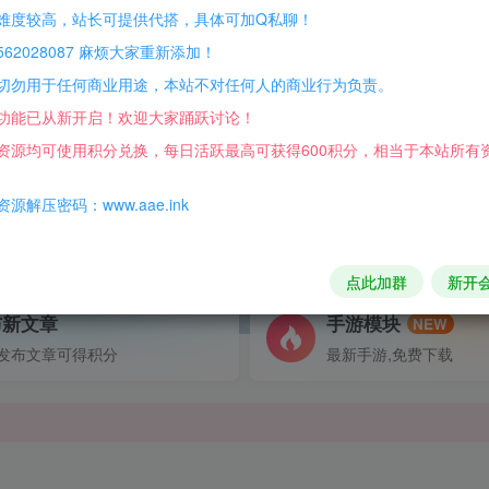
难度较高，站长可提供代搭，具体可加Q私聊！
拉德
原神
传奇
幽冥
梦幻
斗罗
一键安装
源码
游戏
教
62028087 麻烦大家重新添加！
切勿用于任何商业用途，本站不对任何人的商业行为负责。
功能已从新开启！欢迎大家踊跃讨论！
资源均可使用积分兑换，每日活跃最高可获得600积分，相当于本站所有
源解压密码：www.aae.ink
侵权，请联系站长QQ466107887进行删除处理。
点此加群
新开
可得积分数量增加至600，加速获得更多免费资源！）
布新文章
手游模块
NEW
第一时间更新。
发布文章可得积分
最新手游,免费下载
发现请向站长举报