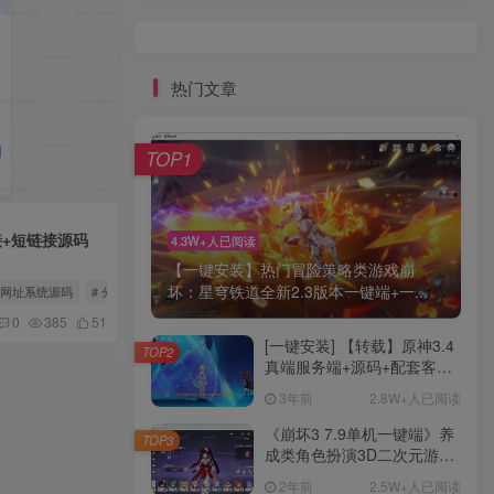
热门文章
TOP1
+短链接源码
4.3W+人已阅读
【一键安装】热门冒险策略类游戏崩
坏：星穹铁道全新2.3版本一键端+一...
短网址系统源码
# 分用户链接
# 短链接源码
0
385
51
[一键安装] 【转载】原神3.4
TOP2
真端服务端+源码+配套客户
端+详尽说明+GM工具+源码
3年前
2.8W+人已阅读
说明文件
《崩坏3 7.9单机一键端》养
TOP3
成类角色扮演3D二次元游
戏、单机一键端、全角色可
2年前
2.5W+人已阅读