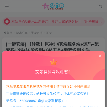
本网站的文章部分内容可能来源于网络，仅供大家学习与参考，如有侵权，请联系站长QQ466107887进行删除处理。
本站评论功能已从新开启！欢迎大家踊跃讨论！（用户每日活跃可得积分数量增加至600，加速获得更多免费资源！）
本站资源大多存储在云盘，如发现链接失效，请联系我们我们会第一时间更新。
本站一律禁止以任何方式发布或转载任何违法的相关信息，访客发现请向站长举报
首页
游戏分享
手游资源
正文
现在赞助会员享受专属折扣，详情点击此条公告。
[一键安装] 【转载】原神3.4真端服务端+源码+配
请勿相信任何评论区广告！以免上当受骗！
套客户端+详尽说明+GM工具+源码说明文件
本网站的文章部分内容可能来源于网络，仅供大家学习与参考，如有侵权，请联系站长QQ466107887进行删除处理。
豆豆呀
关注
3年前更新
410
2.8W+
8032
艾尔资源网欢迎您！
每日活跃最高可获得600积分！所有资源可以使用
积分免费兑换！
本站资源仅限单机测试学习使用！请下载后24小时内删除
手游搭建难度较高，站长可提供代搭，具体可加Q私聊！
游戏介绍：
新群号：562028087 麻烦大家重新添加！
感谢原创作者Coke的无私分享！