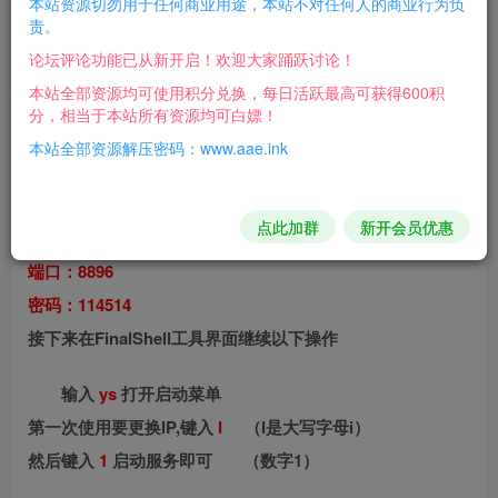
本站资源切勿用于任何商业用途，本站不对任何人的商业行为负
责。
启动虚拟机后输入服务端的账号密码
论坛评论功能已从新开启！欢迎大家踊跃讨论！
账号
root
本站全部资源均可使用积分兑换，每日活跃最高可获得600积
分，相当于本站所有资源均可白嫖！
密码
114514
本站全部资源解压密码：www.aae.ink
用VM启动虚拟机后再用我发的
FinalShell 4.0.1专业版
连接
虚拟机启动服务端
点此加群
新开会员优惠
ssh（root）：
端口：8896
密码：114514
接下来在FinalShell工具界面继续以下操作
输入
ys
打开启动菜单
第一次使用要更换IP,键入
I
（I是大写字母i）
然后键入
1
启动服务即可 （数字1）