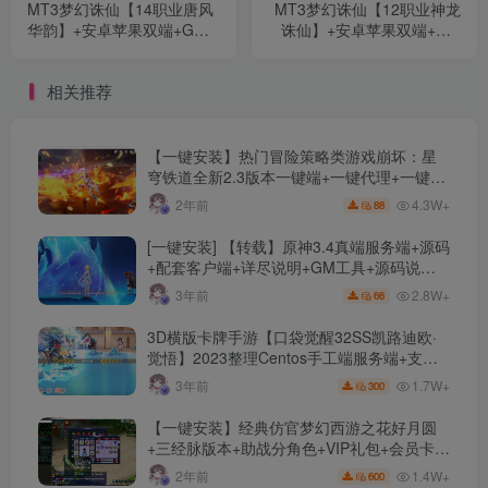
MT3梦幻诛仙【14职业唐风
MT3梦幻诛仙【12职业神龙
华韵】+安卓苹果双端+GM
诛仙】+安卓苹果双端+GM
后台+Linux手动端+详细教程
后台+Linux手动端+详细教程
相关推荐
【一键安装】热门冒险策略类游戏崩坏：星
穹铁道全新2.3版本一键端+一键代理+一键启
动+免虚拟机
4.3W+
2年前
88
[一键安装] 【转载】原神3.4真端服务端+源码
+配套客户端+详尽说明+GM工具+源码说明
文件
2.8W+
3年前
66
3D横版卡牌手游【口袋觉醒32SS凯路迪欧·
觉悟】2023整理Centos手工端服务端+支付
对接+安卓苹果双端+运营后台+GM授权后台
1.7W+
3年前
300
+代理后台
【一键安装】经典仿官梦幻西游之花好月圆
+三经脉版本+助战分角色+VIP礼包+会员卡
+剧情活动+视频搭建及其他修改资料
1.4W+
2年前
600