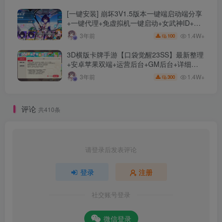
[一键安装] 崩坏3V1.5版本一键端启动端分享
+一键代理+免虚拟机一键启动+女武神ID+详
细指令+极简一键修改
1.4W+
3年前
100
3D横版卡牌手游【口袋觉醒23SS】最新整理
+安卓苹果双端+运营后台+GM后台+详细搭
建教程
1.4W+
3年前
300
评论
共410条
请登录后发表评论
登录
注册
社交账号登录
微信登录