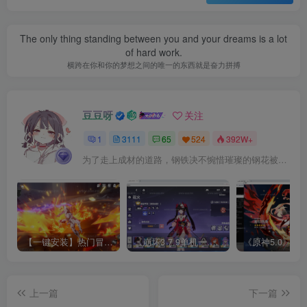
The only thing standing between you and your dreams is a lot
of hard work.
横跨在你和你的梦想之间的唯一的东西就是奋力拼搏
豆豆呀
关注
1
3111
65
524
392W+
为了走上成材的道路，钢铁决不惋惜璀璨的钢花被遗弃
【一键安装】热门冒险策略类游戏崩坏：星穹铁道全新2.3版本一键端+一键代理+一键启动+免虚拟机
《崩坏3 7.9单机一键端》养成类角色扮演3D二次元游戏、单机一键端、全角色可用、无限资源、附带保姆级安装教程
上一篇
下一篇