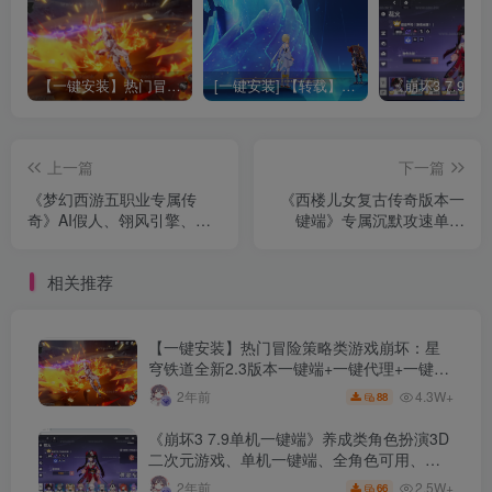
【一键安装】热门冒险策略类游戏崩坏：星穹铁道全新2.3版本一键端+一键代理+一键启动+免虚拟机
[一键安装] 【转载】原神3.4真端服务端+源码+配套客户端+详尽说明+GM工具+源码说明文件
上一篇
下一篇
《梦幻西游五职业专属传
《西楼儿女复古传奇版本一
奇》AI假人、翎风引擎、专
键端》专属沉默攻速单职
属装备、特技效果、专属装
业、GOM引擎、九大陆、多
备、配套网站、详细攻略
色光柱、详细攻略
相关推荐
【一键安装】热门冒险策略类游戏崩坏：星
穹铁道全新2.3版本一键端+一键代理+一键启
动+免虚拟机
4.3W+
2年前
88
《崩坏3 7.9单机一键端》养成类角色扮演3D
二次元游戏、单机一键端、全角色可用、无
限资源、附带保姆级安装教程
2.5W+
2年前
66