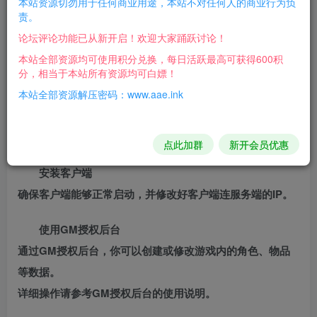
本站资源切勿用于任何商业用途，本站不对任何人的商业行为负
责。
我们已为你准备好相关软件，并打包到压缩包内！
论坛评论功能已从新开启！欢迎大家踊跃讨论！
下载并解压上述提到的所有文件。
本站全部资源均可使用积分兑换，每日活跃最高可获得600积
分，相当于本站所有资源均可白嫖！
配置服务端
本站全部资源解压密码：www.aae.ink
根据详细搭建教程中的步骤，逐步配置服务端。这通常包括
设置数据库连接、调整服务器参数等。
确保服务端能够正常运行，没有错误提示。
点此加群
新开会员优惠
安装客户端
确保客户端能够正常启动，并修改好客户端连服务端的IP。
使用GM授权后台
通过GM授权后台，你可以创建或修改游戏内的角色、物品
等数据。
详细操作请参考GM授权后台的使用说明。