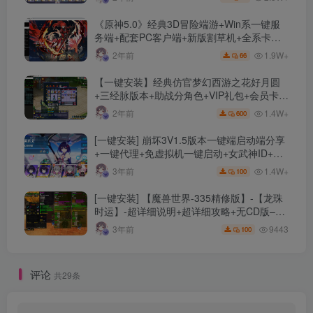
《原神5.0》经典3D冒险端游+Win系一键服
务端+配套PC客户端+新版割草机+全系卡池
文件
1.9W+
2年前
66
【一键安装】经典仿官梦幻西游之花好月圆
+三经脉版本+助战分角色+VIP礼包+会员卡
+剧情活动+视频搭建及其他修改资料
1.4W+
2年前
600
[一键安装] 崩坏3V1.5版本一键端启动端分享
+一键代理+免虚拟机一键启动+女武神ID+详
细指令+极简一键修改
1.4W+
3年前
100
[一键安装] 【魔兽世界-335精修版】-【龙珠
时运】-超详细说明+超详细攻略+无CD版–精
修版本-站长推荐+站长亲测
9443
3年前
100
评论
共29条