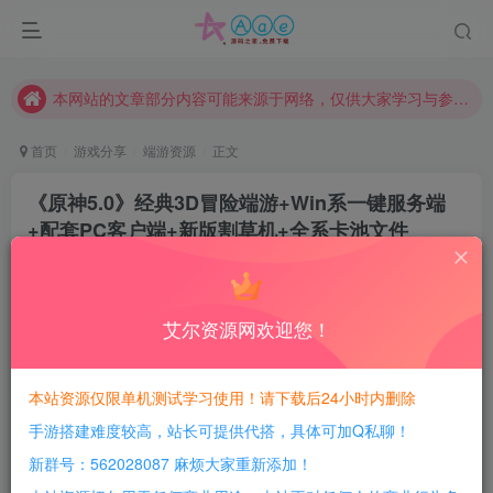
现在赞助会员享受专属折扣，详情点击此条公告。
请勿相信任何评论区广告！以免上当受骗！
本网站的文章部分内容可能来源于网络，仅供大家学习与参考，如有侵权，请联系站长QQ466107887进行删除处理。
首页
游戏分享
端游资源
正文
《原神5.0》经典3D冒险端游+Win系一键服务端
+配套PC客户端+新版割草机+全系卡池文件
豆豆呀
关注
2年前更新
29
1.9W+
8091
艾尔资源网欢迎您！
每日活跃最高可获得600积分！所有资源可以使用
积分免费兑换！
本站资源仅限单机测试学习使用！请下载后24小时内删除
手游搭建难度较高，站长可提供代搭，具体可加Q私聊！
游戏介绍：
新群号：562028087 麻烦大家重新添加！
准备工作