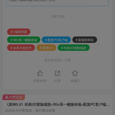
THE END
端游资源
# Win系一键服务端
# 配套PC客户端
# 新版割草机
# 全系卡池文件
# 原神5.0
# 经典3D冒险端游
喜欢就支持一下吧
点赞
8091
分享
收藏
5
付费资源
《原神5.0》经典3D冒险端游+Win系一键服务端+配套PC客户端+新版割草机+全系卡池文件
此内容为付费资源，请付费后查看