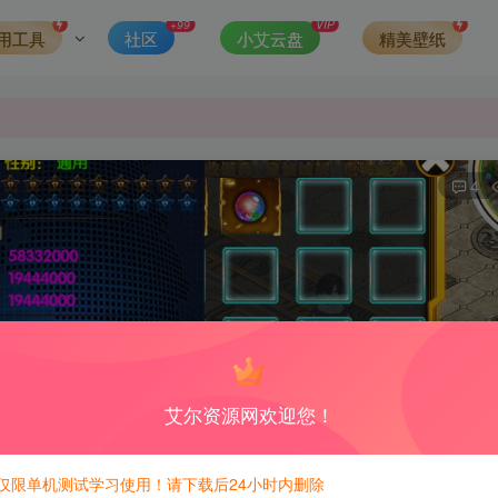
第一时间更新。
+99
VIP
用工具
社区
小艾云盘
精美壁纸
发现请向站长举报
侵权，请联系站长QQ466107887进行删除处理。
4
艾尔资源网欢迎您！
仅限单机测试学习使用！请下载后24小时内删除