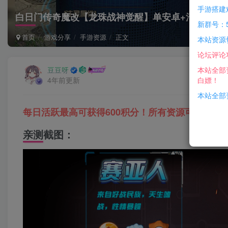
手游搭建
白日门传奇魔改【龙珠战神觉醒】单安卓+清档+运营
新群号：5
首页
游戏分享
手游资源
正文
本站资源
论坛评论
本站全部
豆豆呀
白嫖！
4年前更新
本站全部资
每日活跃最高可获得600积分！所有资源可以使用
亲测截图：