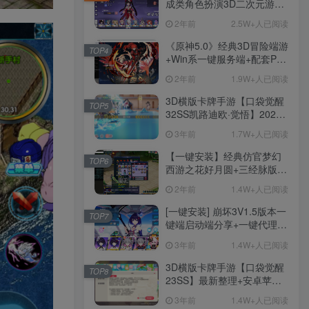
成类角色扮演3D二次元游
戏、单机一键端、全角色可
2年前
2.5W+人已阅读
用、无限资源、附带保姆级
安装教程
《原神5.0》经典3D冒险端游
TOP4
+Win系一键服务端+配套PC
客户端+新版割草机+全系卡
2年前
1.9W+人已阅读
池文件
3D横版卡牌手游【口袋觉醒
TOP5
32SS凯路迪欧·觉悟】2023
整理Centos手工端服务端
3年前
1.7W+人已阅读
+支付对接+安卓苹果双端+运
营后台+GM授权后台+代理
【一键安装】经典仿官梦幻
TOP6
后台
西游之花好月圆+三经脉版本
+助战分角色+VIP礼包+会员
2年前
1.4W+人已阅读
卡+剧情活动+视频搭建及其
他修改资料
[一键安装] 崩坏3V1.5版本一
TOP7
键端启动端分享+一键代理
+免虚拟机一键启动+女武神
3年前
1.4W+人已阅读
ID+详细指令+极简一键修改
3D横版卡牌手游【口袋觉醒
TOP8
23SS】最新整理+安卓苹果
双端+运营后台+GM后台+详
3年前
1.4W+人已阅读
细搭建教程