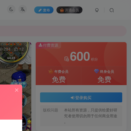
发布
开通会员
付费资源
294
12
600
积分
年费会员
终身会员
免费
免费
登录购买
版权问题
本站所有资源，只提供给爱好研
究者使用切勿用于任何商业用途
。