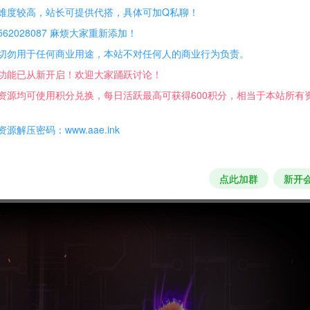
难度较高，站长可提供代搭，具体可加Q私聊！
后台+活动全开。
62028087 麻烦大家重新添加！
切勿用于任何商业用途，本站不对任何人的商业行为负责。
功能已从新开启！欢迎大家踊跃讨论！
资源均可使用积分兑换，每日活跃最高可获得600积分，相当于本站所有
源解压密码：www.aae.ink
积分免费兑换！
点此加群
新开