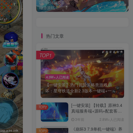
1458篇文章
端游源码
热门文章
TOP1
4.3W+人已阅读
【一键安装】热门冒险策略类游戏崩
坏：星穹铁道全新2.3版本一键端+一...
[一键安装] 【转载】原神3.4
TOP2
真端服务端+源码+配套客户
端+详尽说明+GM工具+源码
3年前
2.8W+人已阅读
说明文件
《崩坏3 7.9单机一键端》养
TOP3