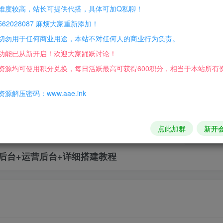
难度较高，站长可提供代搭，具体可加Q私聊！
62028087 麻烦大家重新添加！
切勿用于任何商业用途，本站不对任何人的商业行为负责。
功能已从新开启！欢迎大家踊跃讨论！
资源均可使用积分兑换，每日活跃最高可获得600积分，相当于本站所有
源解压密码：www.aae.ink
speed
点此加群
新开
2
2
后台+运营后台+详细搭建教程