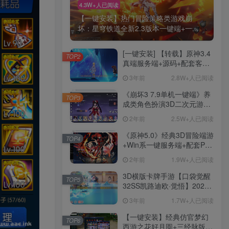
4.3W+人已阅读
【一键安装】热门冒险策略类游戏崩
坏：星穹铁道全新2.3版本一键端+一...
[一键安装] 【转载】原神3.4
TOP2
真端服务端+源码+配套客户
端+详尽说明+GM工具+源码
3年前
2.8W+人已阅读
说明文件
《崩坏3 7.9单机一键端》养
TOP3
成类角色扮演3D二次元游
戏、单机一键端、全角色可
2年前
2.5W+人已阅读
用、无限资源、附带保姆级
安装教程
《原神5.0》经典3D冒险端游
TOP4
+Win系一键服务端+配套PC
客户端+新版割草机+全系卡
2年前
1.9W+人已阅读
池文件
3D横版卡牌手游【口袋觉醒
TOP5
32SS凯路迪欧·觉悟】2023
整理Centos手工端服务端
3年前
1.7W+人已阅读
+支付对接+安卓苹果双端+运
营后台+GM授权后台+代理
【一键安装】经典仿官梦幻
TOP6
后台
西游之花好月圆+三经脉版本