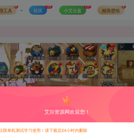
第一时间更新。
+99
VIP
用工具
社区
小艾云盘
精美壁纸
发现请向站长举报
侵权，请联系站长QQ466107887进行删除处理。
艾尔资源网欢迎您！
仅限单机测试学习使用！请下载后24小时内删除