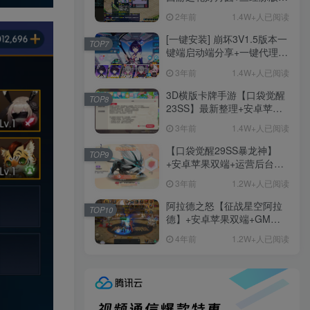
+助战分角色+VIP礼包+会员
2年前
1.4W+人已阅读
卡+剧情活动+视频搭建及其
他修改资料
[一键安装] 崩坏3V1.5版本一
TOP7
键端启动端分享+一键代理
+免虚拟机一键启动+女武神
3年前
1.4W+人已阅读
ID+详细指令+极简一键修改
3D横版卡牌手游【口袋觉醒
TOP8
23SS】最新整理+安卓苹果
双端+运营后台+GM后台+详
3年前
1.4W+人已阅读
细搭建教程
【口袋觉醒29SS暴龙神】
TOP9
+安卓苹果双端+运营后台
+GM授权后台+ubuntu学习
3年前
1.2W+人已阅读
端
阿拉德之怒【征战星空阿拉
TOP10
德】+安卓苹果双端+GM授
权后台+运营后台+活动全开
4年前
1.2W+人已阅读
+详细教程