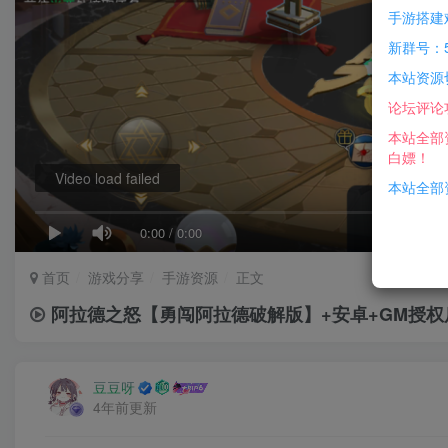
手游搭建
新群号：5
本站资源
论坛评论
本站全部
白嫖！
Video load failed
本站全部资
0:00
/
0:00
首页
游戏分享
手游资源
正文
阿拉德之怒【勇闯阿拉德破解版】+安卓+GM授权
豆豆呀
4年前更新