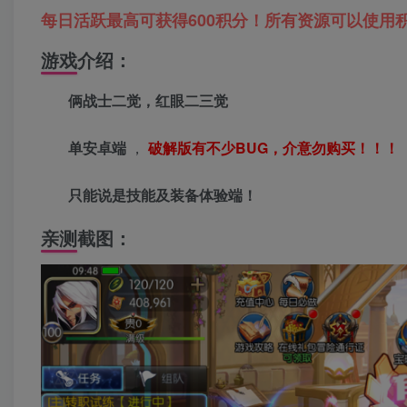
每日活跃最高可获得600积分！所有资源可以使用
游戏介绍：
俩战士二觉，红眼二三觉
单安卓端
，
破解版有不少BUG，介意勿购买！！！
只能说是技能及装备体验端！
亲测截图：