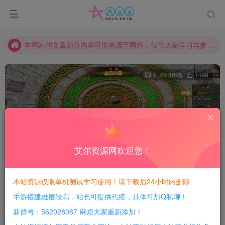
现在赞助会员享受专属折扣，详情点击此条公告。
请勿相信任何评论区广告！以免上当受骗！
本网站的文章部分内容可能来源于网络，仅供大家学习与参考，如有侵权，请联系站长QQ466107887进行删除处理。
1
4895
1499
[手工架设]上古战纪修复版+大背包+全屏拾取+攻速加倍
+商城更新
艾尔资源网欢迎您！
首页
游戏分享
端游资源
正文
本站资源仅限单机测试学习使用！请下载后24小时内删除
豆豆呀
关注
手游搭建难度较高，站长可提供代搭，具体可加Q私聊！
3年前更新
新群号：562028087 麻烦大家重新添加！