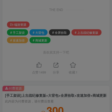
THE END
端游资源
# 手工架设
# 大背包
# 全屏拾取
# 上古战纪修复版
# 攻速加倍
# 商城更新
喜欢就支持一下吧
点赞
1499
分享
收藏
1
付费资源
[手工架设]上古战纪修复版+大背包+全屏拾取+攻速加倍+商城更新
此内容为付费资源，请付费后查看
300