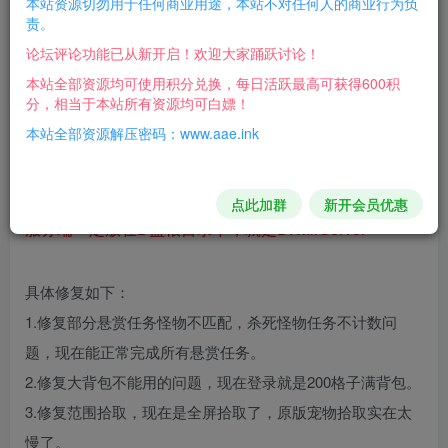
本站资源切勿用于任何商业用途，本站不对任何人的商业行为负
每日活跃最高可获得600积分！所有资源可以使用
责。
积分免费兑换！
论坛评论功能已从新开启！欢迎大家踊跃讨论！
端游介绍：
本站全部资源均可使用积分兑换，每日活跃最高可获得600积
分，相当于本站所有资源均可白嫖！
配置了单机登录器，下载个20周年客户端，把
本站全部资源解压密码：www.aae.ink
Resources补丁文件和单机登录器解压后放在客户
端里面
点此加群
新开会员优惠
服务端一定放在D盘根目录下，就是D:\MirServer
具体修复如下：
1.修复部分悬赏任务怪物不匹配，杀死怪物任务不计数问
题，现在能正常完成所有悬赏任务。
2.修复大背包不能用的问题，现在登录就是200格子满背包。
3.修复范围拾取，现在是全屏拾取了，原版宠物拾取实在太
慢了。