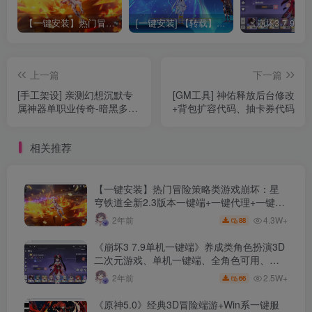
【一键安装】热门冒险策略类游戏崩坏：星穹铁道全新2.3版本一键端+一键代理+一键启动+免虚拟机
[一键安装] 【转载】原神3.4真端服务端+源码+配套客户端+详尽说明+GM工具+源码说明文件
上一篇
下一篇
[手工架设] 亲测幻想沉默专
[GM工具] 神佑释放后台修改
属神器单职业传奇-暗黑多大
+背包扩容代码、抽卡券代码
陆各种专属神器-光柱大背包
相关推荐
【一键安装】热门冒险策略类游戏崩坏：星
穹铁道全新2.3版本一键端+一键代理+一键启
动+免虚拟机
4.3W+
2年前
88
《崩坏3 7.9单机一键端》养成类角色扮演3D
二次元游戏、单机一键端、全角色可用、无
限资源、附带保姆级安装教程
2.5W+
2年前
66
《原神5.0》经典3D冒险端游+Win系一键服