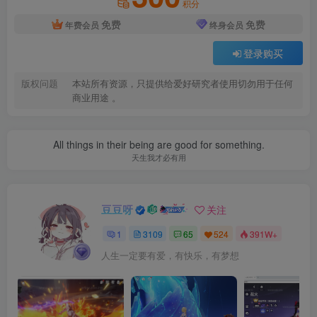
积分
免费
免费
年费会员
终身会员
登录购买
版权问题
本站所有资源，只提供给爱好研究者使用切勿用于任何
商业用途 。
All things in their being are good for something.
天生我才必有用
豆豆呀
关注
1
3109
65
524
391W+
人生一定要有爱，有快乐，有梦想