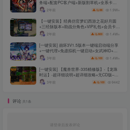
务端+配套PC客户端+新版割草机+全系卡池
文件
1.9W+
2年前
66
【一键安装】经典仿官梦幻西游之花好月圆
+三经脉版本+助战分角色+VIP礼包+会员卡
+剧情活动+视频搭建及其他修改资料
1.4W+
2年前
600
[一键安装] 崩坏3V1.5版本一键端启动端分享
+一键代理+免虚拟机一键启动+女武神ID+详
细指令+极简一键修改
1.4W+
3年前
100
[一键安装] 【魔兽世界-335精修版】-【龙珠
时运】-超详细说明+超详细攻略+无CD版–精
修版本-站长推荐+站长亲测
9442
3年前
100
评论
共1条
请登录后发表评论