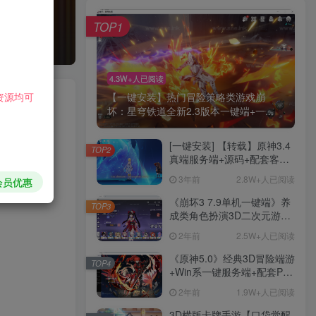
TOP1
4.3W+人已阅读
资源均可
【一键安装】热门冒险策略类游戏崩
关注
坏：星穹铁道全新2.3版本一键端+一...
[一键安装] 【转载】原神3.4
TOP2
真端服务端+源码+配套客户
端+详尽说明+GM工具+源码
HI！请登录
3年前
2.8W+人已阅读
会员优惠
说明文件
《崩坏3 7.9单机一键端》养
TOP3
登录
注册
成类角色扮演3D二次元游
戏、单机一键端、全角色可
2年前
2.5W+人已阅读
用、无限资源、附带保姆级
社交账号登录
安装教程
《原神5.0》经典3D冒险端游
TOP4
+Win系一键服务端+配套PC
客户端+新版割草机+全系卡
2年前
1.9W+人已阅读
微信登录
池文件
3D横版卡牌手游【口袋觉醒