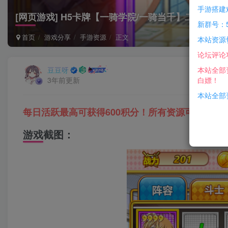
手游搭建
[网页游戏] H5卡牌【一骑学院/一骑当千】二次元最
新群号：5
首页
游戏分享
手游资源
正文
本站资源
论坛评论
本站全部
豆豆呀
白嫖！
3年前更新
本站全部资
每日活跃最高可获得600积分！所有资源可以使用
游戏截图：