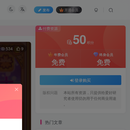
发布
开通会员
付费资源
50
积分
付费资源
534
9
50
年费会员
终身会员
积分
免费
免费
年费会员
终身会员
免费
免费
登录购买
版权问题
本站所有资源，只提供给爱好研
登录购买
究者使用切勿用于任何商业用途
。
版权问题
本站所有资源，只提供给爱好研
究者使用切勿用于任何商业用途
。
热门文章