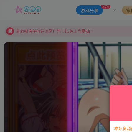
本站一律禁止以任何方式发布或转载任何违法的相关信息，访客
NEW
游戏分享
常
现在赞助会员享受专属折扣，详情点击此条公告。
请勿相信任何评论区广告！以免上当受骗！
本网站的文章部分内容可能来源于网络，仅供大家学习与参考，如有
本站资源