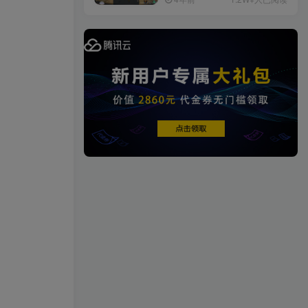
+详细教程
1458篇文章
端游源码
热门文章
TOP1
4.3W+人已阅读
【一键安装】热门冒险策略类游戏崩
坏：星穹铁道全新2.3版本一键端+一...
[一键安装] 【转载】原神3.4
TOP2
真端服务端+源码+配套客户
端+详尽说明+GM工具+源码
3年前
2.8W+人已阅读
说明文件
《崩坏3 7.9单机一键端》养
TOP3