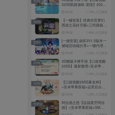
TOP5
32SS凯路迪欧·觉悟】2023
手游
整理Centos手工端服务端
3年前
1.7W+人已阅读
+支付对接+安卓苹果双端+运
营后台+GM授权后台+代理
1282
【一键安装】经典仿官梦幻
TOP6
后台
西游之花好月圆+三经脉版本
+助战分角色+VIP礼包+会员
2年前
1.4W+人已阅读
卡+剧情活动+视频搭建及其
手游资源
他修改资料
[一键安装] 崩坏3V1.5版本一
TOP7
手游源码
键端启动端分享+一键代理
+免虚拟机一键启动+女武神
3年前
1.4W+人已阅读
ID+详细指令+极简一键修改
3D横版卡牌手游【口袋觉醒
TOP8
23SS】最新整理+安卓苹果
精品端游
双端+运营后台+GM后台+详
免费下载
更多
3年前
1.4W+人已阅读
细搭建教程
【口袋觉醒29SS暴龙神】
TOP9
+安卓苹果双端+运营后台
+GM授权后台+ubuntu学习
3年前
1.2W+人已阅读
端
阿拉德之怒【征战星空阿拉
TOP10
德】+安卓苹果双端+GM授
端游资源
权后台+运营后台+活动全开
4年前
1.2W+人已阅读