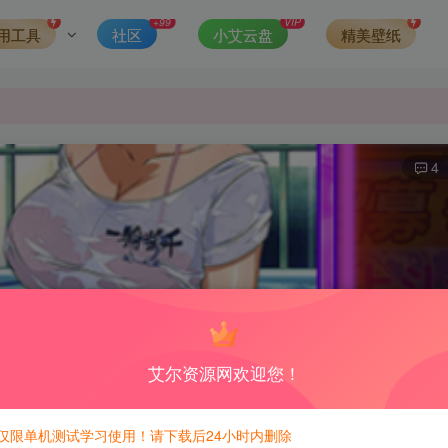
发现请向站长举报
+99
VIP
用工具
社区
小艾云盘
精美壁纸
侵权，请联系站长QQ466107887进行删除处理。
4
艾尔资源网欢迎您！
仅限单机测试学习使用！请下载后24小时内删除