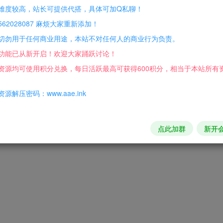
-变态-九大陆-多色光柱-华丽装备
难度较高，站长可提供代搭，具体可加Q私聊！
62028087 麻烦大家重新添加！
切勿用于任何商业用途，本站不对任何人的商业行为负责。
功能已从新开启！欢迎大家踊跃讨论！
资源均可使用积分兑换，每日活跃最高可获得600积分，相当于本站所有
源解压密码：www.aae.ink
积分免费兑换！
点此加群
新开