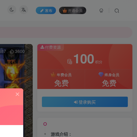
发布
开通会员
付费资源
687
3600
100
积分
年费会员
终身会员
免费
免费
登录购买
游戏介绍：