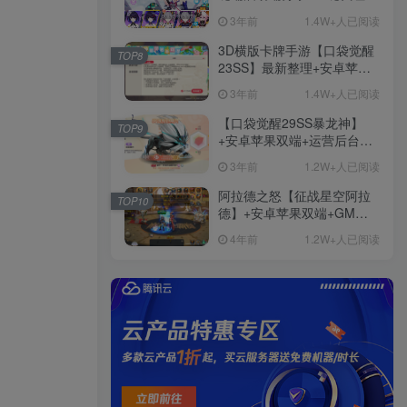
+免虚拟机一键启动+女武神
3年前
1.4W+人已阅读
ID+详细指令+极简一键修改
3D横版卡牌手游【口袋觉醒
TOP8
23SS】最新整理+安卓苹果
双端+运营后台+GM后台+详
3年前
1.4W+人已阅读
细搭建教程
【口袋觉醒29SS暴龙神】
TOP9
+安卓苹果双端+运营后台
+GM授权后台+ubuntu学习
3年前
1.2W+人已阅读
端
阿拉德之怒【征战星空阿拉
TOP10
德】+安卓苹果双端+GM授
权后台+运营后台+活动全开
4年前
1.2W+人已阅读
+详细教程