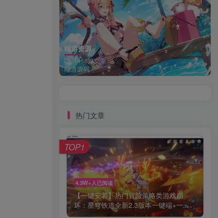
端游资源
1458篇文章
端游源码
热门文章
TOP1
4.3W+人已阅读
【一键安装】热门冒险策略类游戏崩
坏：星穹铁道全新2.3版本一键端+一...