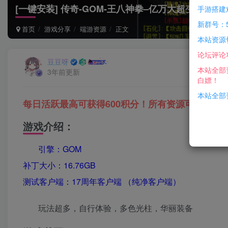
[一键安装] 传奇-GOM-王八神拳–亿万大超变-单职业
手游搭建
新群号：5
首页
游戏分享
端游资源
正文
本站资源
论坛评论
豆豆呀
本站全部
3年前更新
白嫖！
本站全部资
每日活跃最高可获得600积分！所有资源可以使用
游戏介绍：
引擎：GOM
补丁大小：16.76GB
测试客户端：17周年客户端 （纯净客户端）
玩法超多，自行体验，多色光柱，华丽装备