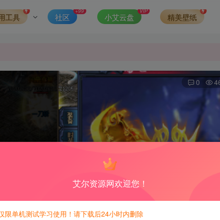
发现请向站长举报
+99
VIP
用工具
社区
小艾云盘
精美壁纸
侵权，请联系站长QQ466107887进行删除处理。
0
4
艾尔资源网欢迎您！
仅限单机测试学习使用！请下载后24小时内删除