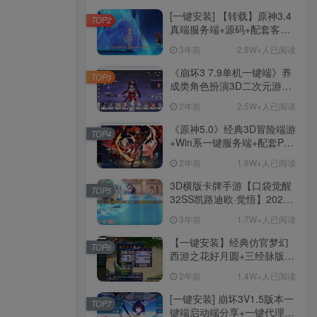
[一键安装] 【转载】原神3.4
TOP2
真端服务端+源码+配套客户
端+详尽说明+GM工具+源码
3年前
2.8W+人已阅读
说明文件
《崩坏3 7.9单机一键端》养
TOP3
成类角色扮演3D二次元游
戏、单机一键端、全角色可
2年前
2.5W+人已阅读
用、无限资源、附带保姆级
安装教程
《原神5.0》经典3D冒险端游
TOP4
+Win系一键服务端+配套PC
客户端+新版割草机+全系卡
2年前
1.9W+人已阅读
池文件
3D横版卡牌手游【口袋觉醒
TOP5
32SS凯路迪欧·觉悟】2023
整理Centos手工端服务端
3年前
1.7W+人已阅读
+支付对接+安卓苹果双端+运
营后台+GM授权后台+代理
【一键安装】经典仿官梦幻
TOP6
后台
西游之花好月圆+三经脉版本
+助战分角色+VIP礼包+会员
2年前
1.4W+人已阅读
卡+剧情活动+视频搭建及其
他修改资料
[一键安装] 崩坏3V1.5版本一
TOP7
键端启动端分享+一键代理