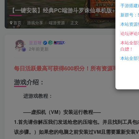
手游搭建
【一键安装】经典PC端游斗罗诛仙单机版+16改12职
新群号：5
首页
游戏分享
端游资源
正文
本站资源
论坛评论
本站全部
豆豆呀
白嫖！
2年前更新
本站全部资
每日活跃最高可获得600积分！所有资源可以使用
游戏介绍：
进游戏教程：
—–虚拟机（VM）安装运行教程—–
1.首先请你解压我们发送给您的压缩包。并且找到工具
该步骤。）如果您的电脑之前安装过VM且需要重新安装V