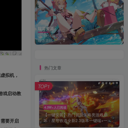
端游资源
1458篇文章
端游源码
。
热门文章
开启虚拟机，
TOP1
游戏启动教
4.3W+人已阅读
【一键安装】热门冒险策略类游戏崩
（需要开启
坏：星穹铁道全新2.3版本一键端+一...