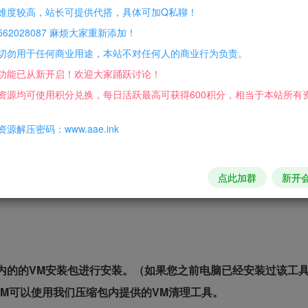
难度较高，站长可提供代搭，具体可加Q私聊！
业+微变+上线飞升160级+炼器20级+十万年魂环
62028087 麻烦大家重新添加！
切勿用于任何商业用途，本站不对任何人的商业行为负责。
功能已从新开启！欢迎大家踊跃讨论！
资源均可使用积分兑换，每日活跃最高可获得600积分，相当于本站所有
源解压密码：www.aae.ink
积分免费兑换！
点此加群
新开
包内的的VM安装包进行安装。（如果您之前电脑已经安装过该工
M可以使用我们压缩包内提供的VM清理工具。