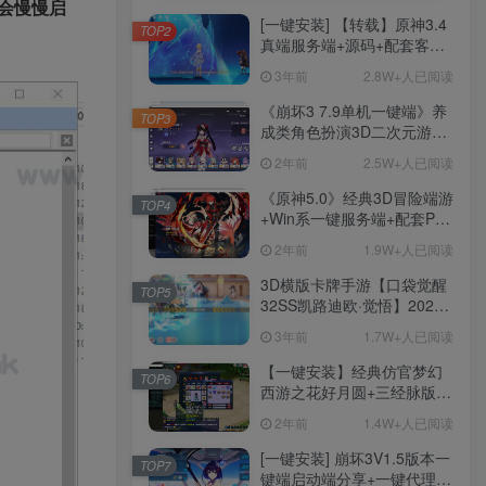
会慢慢启
[一键安装] 【转载】原神3.4
TOP2
真端服务端+源码+配套客户
端+详尽说明+GM工具+源码
3年前
2.8W+人已阅读
说明文件
《崩坏3 7.9单机一键端》养
TOP3
成类角色扮演3D二次元游
戏、单机一键端、全角色可
2年前
2.5W+人已阅读
用、无限资源、附带保姆级
安装教程
《原神5.0》经典3D冒险端游
TOP4
+Win系一键服务端+配套PC
客户端+新版割草机+全系卡
2年前
1.9W+人已阅读
池文件
3D横版卡牌手游【口袋觉醒
TOP5
32SS凯路迪欧·觉悟】2023
整理Centos手工端服务端
3年前
1.7W+人已阅读
+支付对接+安卓苹果双端+运
营后台+GM授权后台+代理
【一键安装】经典仿官梦幻
TOP6
后台
西游之花好月圆+三经脉版本
+助战分角色+VIP礼包+会员
2年前
1.4W+人已阅读
卡+剧情活动+视频搭建及其
他修改资料
[一键安装] 崩坏3V1.5版本一
TOP7
键端启动端分享+一键代理