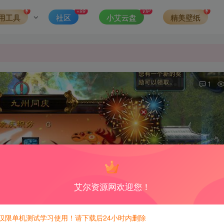
发现请向站长举报
+99
VIP
用工具
社区
小艾云盘
精美壁纸
侵权，请联系站长QQ466107887进行删除处理。
1
艾尔资源网欢迎您！
仅限单机测试学习使用！请下载后24小时内删除