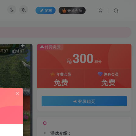
发布
开通会员
付费资源
787
147
300
积分
年费会员
终身会员
免费
免费
登录购买
游戏介绍：