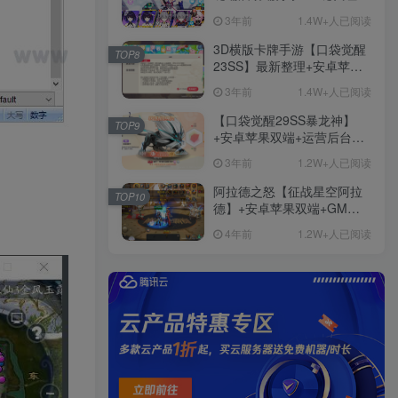
+免虚拟机一键启动+女武神
3年前
1.4W+人已阅读
ID+详细指令+极简一键修改
3D横版卡牌手游【口袋觉醒
TOP8
23SS】最新整理+安卓苹果
双端+运营后台+GM后台+详
3年前
1.4W+人已阅读
细搭建教程
【口袋觉醒29SS暴龙神】
TOP9
+安卓苹果双端+运营后台
+GM授权后台+ubuntu学习
3年前
1.2W+人已阅读
端
阿拉德之怒【征战星空阿拉
TOP10
德】+安卓苹果双端+GM授
权后台+运营后台+活动全开
4年前
1.2W+人已阅读
+详细教程