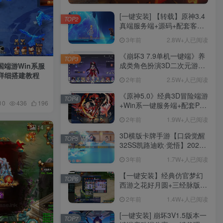
[一键安装] 【转载】原神3.4
TOP2
真端服务端+源码+配套客户
端+详尽说明+GM工具+源码
3年前
2.8W+人已阅读
说明文件
《崩坏3 7.9单机一键端》养
TOP3
成类角色扮演3D二次元游
端游Win系服
戏、单机一键端、全角色可
+详细搭建教程
2年前
2.5W+人已阅读
用、无限资源、附带保姆级
安装教程
《原神5.0》经典3D冒险端游
TOP4
0
436
196
+Win系一键服务端+配套PC
客户端+新版割草机+全系卡
2年前
1.9W+人已阅读
池文件
14
3D横版卡牌手游【口袋觉醒
TOP5
32SS凯路迪欧·觉悟】2023
整理Centos手工端服务端
3年前
1.7W+人已阅读
+支付对接+安卓苹果双端+运
营后台+GM授权后台+代理
【一键安装】经典仿官梦幻
TOP6
后台
西游之花好月圆+三经脉版本
+助战分角色+VIP礼包+会员
2年前
1.4W+人已阅读
卡+剧情活动+视频搭建及其
他修改资料
[一键安装] 崩坏3V1.5版本一
TOP7