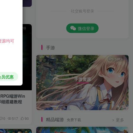
社交账号登录
微信登录
10
资源均可
手游
1283
会员优惠
手游资源
手游源码
PG端游Win
详细搭建教程
0
517
90
精品端游
免费下载
更多
11