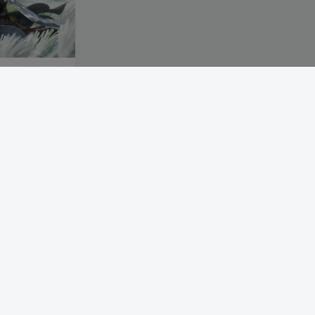
务端+七大陆+宠
大阵营+元神系统
0
419
129
17