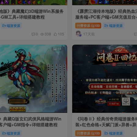
地版》典藏魔幻3D端游Win系服务
《霹雳江湖传本地版》经典热血江
+GM工具+详细搭建教程
服务端+PC客户端+GM充值后
端游资源
付费资源
100
端游资源
17天前
0
338
105
14
》典藏Q版玄幻武侠风格端游Win
《问卷Ⅱ》经典传奇类端游服务
客户端+GM指令+详细搭建教程
装+红色命格+天赋门派+异兽+异
略+翎风引擎
端游资源
付费资源
100
端游资源