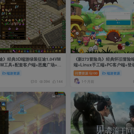
》经典3D端游绿装征途1.04VM
《新273冒险岛》经典怀旧冒险
GM工具+配套客户端+恶魔广场+寒
端+Linux手工端+PC客户端+
一键端
+网页注册+详细搭建教程
端游资源
付费资源
100
端游资源
1个月前
0
394
144
10