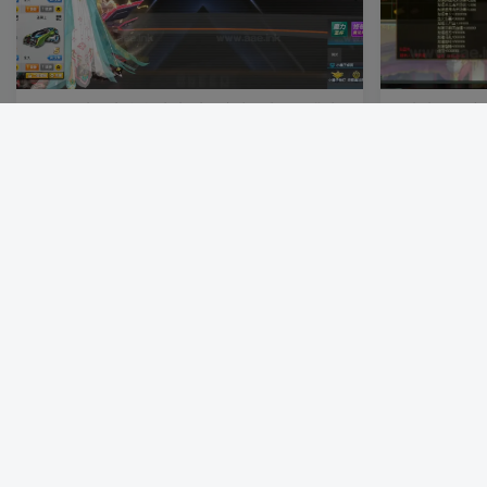
《QQ飞车最新单机废土系列熔炉版本》经典大
《上古西游魔
型竞技端游Win系单机服务端+客户端补丁+无限
话西游WIN游
道具+GM工具+视频教程
套工具+登录
付费资源
100
端游资源
付费资源
100
1个月前
1个月前
0
452
66
16