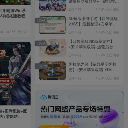
键端启动端分享+一键代理
+免虚拟机一键启动+女武神
3年前
1.4W+人已阅读
湖端游Win系
ID+详细指令+极简一键修改
台+详细搭建教程
3D横版卡牌手游【口袋觉醒
TOP8
23SS】最新整理+安卓苹果
双端+运营后台+GM后台+详
0
255
171
3年前
1.4W+人已阅读
细搭建教程
【口袋觉醒29SS暴龙神】
TOP9
10
+安卓苹果双端+运营后台
+GM授权后台+ubuntu学习
3年前
1.2W+人已阅读
端
阿拉德之怒【征战星空阿拉
TOP10
德】+安卓苹果双端+GM授
权后台+运营后台+活动全开
4年前
1.2W+人已阅读
+详细教程
端+图腾配饰+魔
火+带网站+攻