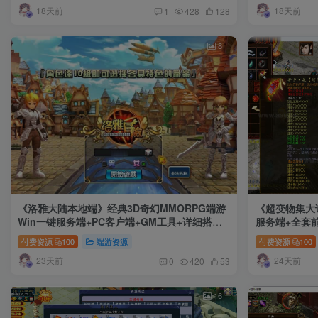
18天前
18天前
1
428
128
8
《洛雅大陆本地端》经典3D奇幻MMORPG端游
《超变物集大
Win一键服务端+PC客户端+GM工具+详细搭建
服务端+全套
教程
+详细搭建教
付费资源
100
端游资源
付费资源
100
23天前
24天前
0
420
53
16