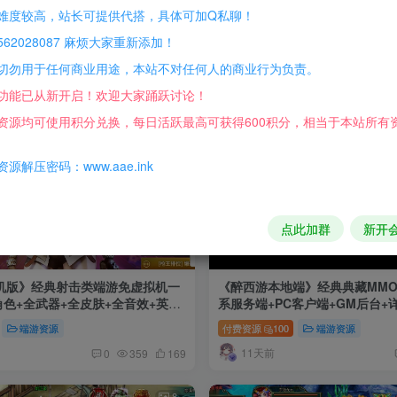
难度较高，站长可提供代搭，具体可加Q私聊！
62028087 麻烦大家重新添加！
切勿用于任何商业用途，本站不对任何人的商业行为负责。
3
功能已从新开启！欢迎大家踊跃讨论！
资源均可使用积分兑换，每日活跃最高可获得600积分，相当于本站所有
源解压密码：www.aae.ink
点此加群
新开
新单机版》经典射击类端游免虚拟机一
《醉西游本地端》经典典藏MMOR
角色+全武器+全皮肤+全音效+英雄
系服务端+PC客户端+GM后台+
器+GM工具+视频教程
端游资源
付费资源
100
端游资源
11天前
0
359
169
8