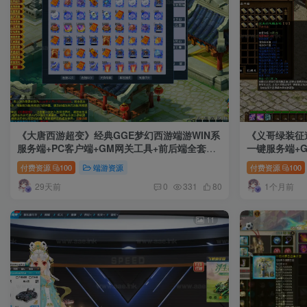
《大唐西游超变》经典GGE梦幻西游端游WIN系
《义哥绿装征途
服务端+PC客户端+GM网关工具+前后端全套源
一键服务端+
码+详细搭建教程
冰斗魂+单机
付费资源
100
端游资源
付费资源
100
29天前
1个月前
0
331
80
11