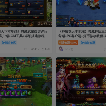
剑天下本地端》典藏武侠端游Win
《神魔诛天本地端》典藏神话三国
客户端+GM工具+详细搭建教程
务端+PC客户端+货币修改教程
端游资源
付费资源
100
端游资源
17天前
0
417
150
12