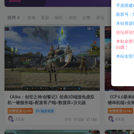
手游搭建
新群号：5
排序
发布
更新
随机
浏览
点赞
评论
本站资源
6
论坛评论
本站全部
白嫖！
本站全部资
《Aika：创世之神/创誓记》经典3D端游免虚拟
《CF4.0
机一键服务端+配套客户端+数据库+汉化版
键单机端+全
武器+王者武
付费资源
100
端游资源
付费资源
100
3天前
8天前
0
336
186
8