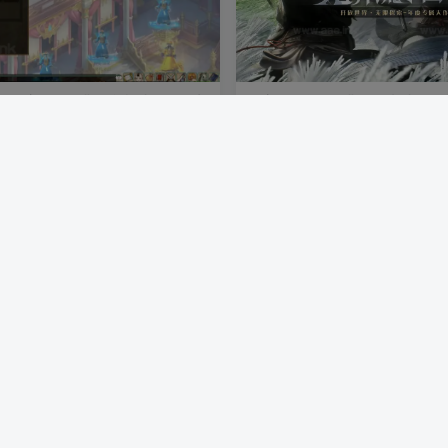
改超变版》经典回合制端游物集大
《浪剑传说》经典传奇类端游服
戏服务端+GM后台+前后端源码+配
物系统+神器宝匣+第二职业+三
器详细教程
+详细攻略及网站
端游资源
付费资源
100
端游资源
1个月前
1
342
178
3