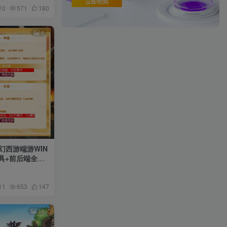
0
571
180
6
幻西游端游WIN
工具+前后端全套
1
653
147
11