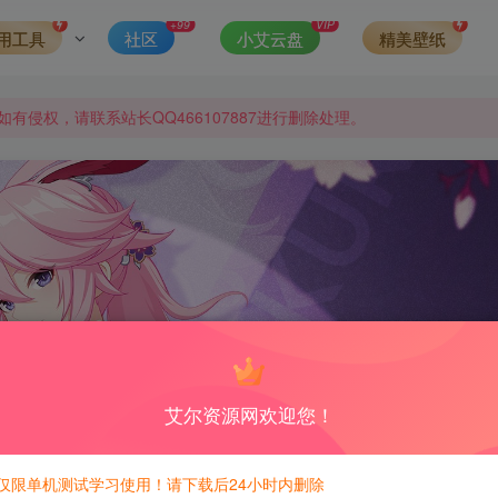
发现请向站长举报
+99
VIP
用工具
社区
小艾云盘
精美壁纸
侵权，请联系站长QQ466107887进行删除处理。
艾尔资源网欢迎您！
仅限单机测试学习使用！请下载后24小时内删除