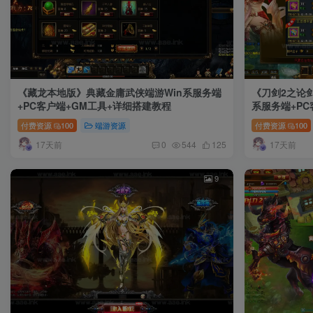
《藏龙本地版》典藏金庸武侠端游Win系服务端
《刀剑2之论
+PC客户端+GM工具+详细搭建教程
系服务端+PC
付费资源
100
端游资源
付费资源
100
17天前
17天前
0
544
125
9