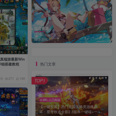
端游资源
1458篇文章
端游源码
真端游最新Win
热门文章
详细搭建教程
0
271
190
TOP1
10
4.3W+人已阅读
【一键安装】热门冒险策略类游戏崩
坏：星穹铁道全新2.3版本一键端+一...