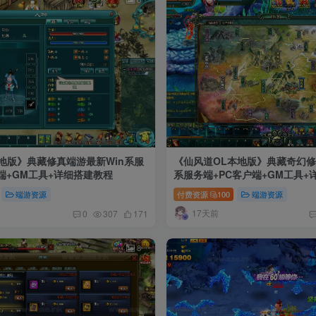
地版》典藏修真端游最新Win系服
《仙风道OL本地版》典藏奇幻修
端+GM工具+详细搭建教程
系服务端+PC客户端+GM工具+
端游资源
付费资源
100
端游资源
17天前
0
307
171
8