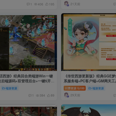
21天前
1
406
195
20
话西游》经典回合类端游Win一键
《传世西游更新版》经典GGE梦
前后端源码+双管理后台+一键5开
系服务端+PC客户端+GM网关
程
源码+视频搭建教程
端游资源
付费资源
100
端游资源
29天前
1
384
89
3