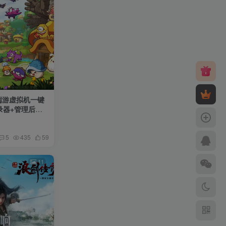
端游虚拟机一键
登录器+管理后台
5
435
59
11