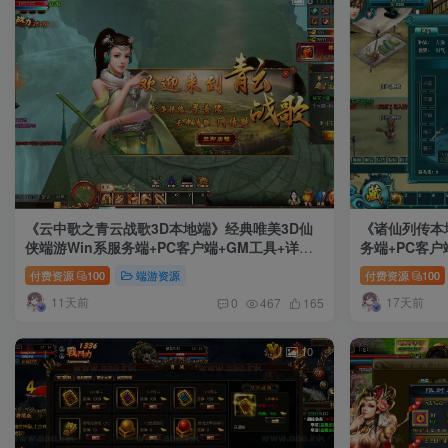
《云中歌之青云战歌3D本地端》经典唯美3D仙
《诸仙列传本
侠端游Win系服务端+PC客户端+GM工具+详细
务端+PC客户
搭建教程
付费资源
100
端游资源
付费资源
100
11天前
17天前
0
467
165
10