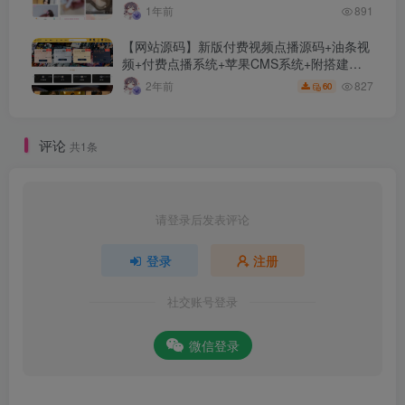
1年前
891
【网站源码】新版付费视频点播源码+油条视
频+付费点播系统+苹果CMS系统+附搭建教
程+采集接口及规则介绍
827
2年前
60
评论
共1条
请登录后发表评论
登录
注册
社交账号登录
微信登录