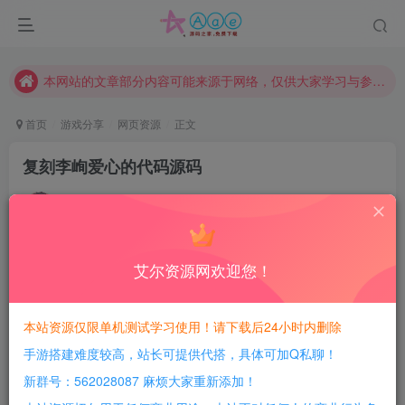
现在赞助会员享受专属折扣，详情点击此条公告。
请勿相信任何评论区广告！以免上当受骗！
本网站的文章部分内容可能来源于网络，仅供大家学习与参考，如有侵权，请联系站长QQ466107887进行删除处理。
首页
游戏分享
网页资源
正文
复刻李峋爱心的代码源码
豆豆呀
关注
4年前发布
1
159
15
艾尔资源网欢迎您！
每日活跃最高可获得600积分！所有资源可以使用
积分免费兑换！
本站资源仅限单机测试学习使用！请下载后24小时内删除
简介：
手游搭建难度较高，站长可提供代搭，具体可加Q私聊！
果然没一个人能逃过命韵峋环，李峋的爱心代码真的甜
新群号：562028087 麻烦大家重新添加！
到发昏。（个人感觉这个有点像GIF图“没有断定”没有演示代