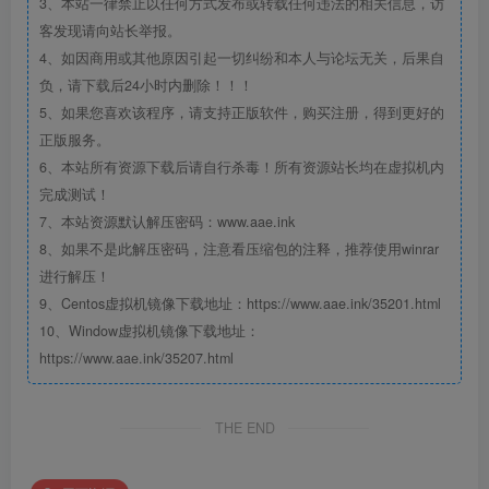
3、本站一律禁止以任何方式发布或转载任何违法的相关信息，访
客发现请向站长举报。
4、如因商用或其他原因引起一切纠纷和本人与论坛无关，后果自
负，请下载后24小时内删除！！！
5、如果您喜欢该程序，请支持正版软件，购买注册，得到更好的
正版服务。
6、本站所有资源下载后请自行杀毒！所有资源站长均在虚拟机内
完成测试！
7、本站资源默认解压密码：www.aae.ink
8、如果不是此解压密码，注意看压缩包的注释，推荐使用winrar
进行解压！
9、Centos虚拟机镜像下载地址：https://www.aae.ink/35201.html
10、Window虚拟机镜像下载地址：
https://www.aae.ink/35207.html
THE END