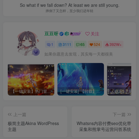
So what if we fall down? At least we are still young.
摔倒了又怎样，至少我们还年轻
豆豆呀
关注
1
3111
65
524
392W+
如果你愿意去发现，其实每一天都很美
【一键安装】热门冒险策略类游戏崩坏：星穹铁道全新2.3版本一键端+一键代理+一键启动+免虚拟机
[一键安装] 【转载】原神3.4真端服务端+源码+配套客户端+详尽说明+GM工具+源码说明文件
上一篇
下一篇
极简主题Akina WordPress
Whatsns内容付费seo优化带
主题
采集和熊掌号运营问答系统