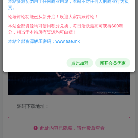
本站资源切勿用于任何商业用途，本站不对任何人的商业行为负
责。
码的执行过程）
论坛评论功能已从新开启！欢迎大家踊跃讨论！
下面是经博主美化后的复刻的代码
本站全部资源均可使用积分兑换，每日活跃最高可获得600积
图片：
分，相当于本站所有资源均可白嫖！
本站全部资源解压密码：www.aae.ink
点此加群
新开会员优惠
源码下载地址：
此处内容已隐藏，请付费后查看