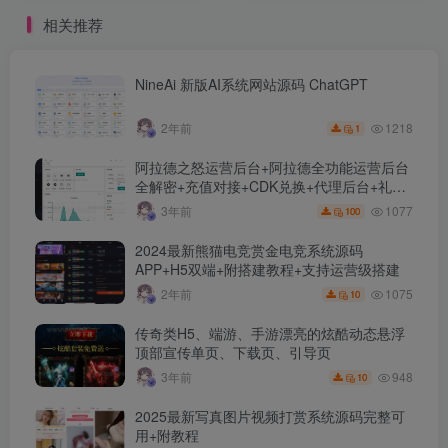
相关推荐
NineAi 新版AI系统网站源码 ChatGPT
1218
2年前
1
阿拉德之怒运营后台+阿拉德全功能运营后台
全解密+充值对接+CDK兑换+代理后台+礼包
管理+商城管理
1077
3年前
100
2024最新熊猫电竞赏金电竞系统源码
APP+H5双端+附搭建教程+支持运营级搭建
1075
2年前
10
传奇类H5、端游、手游漂亮的炫酷动态悬浮
顶部宣传单页、下载页、引导页
948
3年前
10
2025最新写真图片视频打赏系统源码完整可
用+附教程