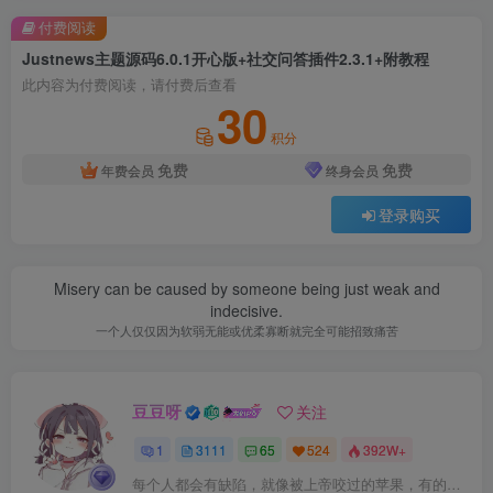
付费阅读
Justnews主题源码6.0.1开心版+社交问答插件2.3.1+附教程
此内容为付费阅读，请付费后查看
30
积分
免费
免费
年费会员
终身会员
登录购买
Misery can be caused by someone being just weak and
indecisive.
一个人仅仅因为软弱无能或优柔寡断就完全可能招致痛苦
豆豆呀
关注
1
3111
65
524
392W+
每个人都会有缺陷，就像被上帝咬过的苹果，有的人缺陷比较大，正是因为上帝特别喜欢他的芬芳