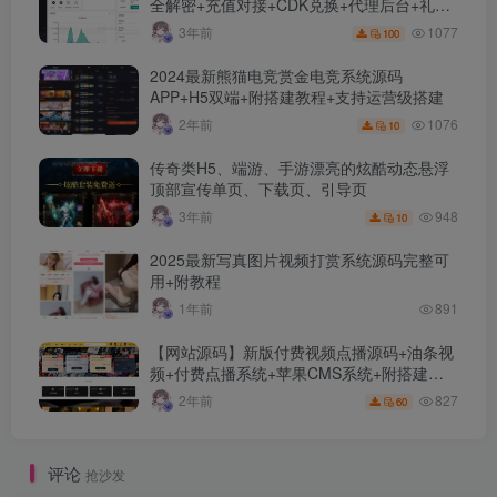
全解密+充值对接+CDK兑换+代理后台+礼包
管理+商城管理
1077
3年前
100
2024最新熊猫电竞赏金电竞系统源码
APP+H5双端+附搭建教程+支持运营级搭建
1076
2年前
10
传奇类H5、端游、手游漂亮的炫酷动态悬浮
顶部宣传单页、下载页、引导页
948
3年前
10
2025最新写真图片视频打赏系统源码完整可
用+附教程
1年前
891
【网站源码】新版付费视频点播源码+油条视
频+付费点播系统+苹果CMS系统+附搭建教
程+采集接口及规则介绍
827
2年前
60
评论
抢沙发