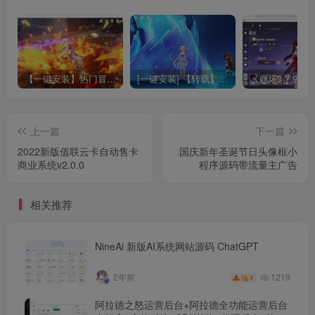
【一键安装】热门冒险策略类游戏崩坏：星穹铁道全新2.3版本一键端+一键代理+一键启动+免虚拟机
[一键安装] 【转载】原神3.4真端服务端+源码+配套客户端+详尽说明+GM工具+源码说明文件
上一篇
下一篇
2022新版值联云卡自动售卡
国庆新年圣诞节日头像框小
商业系统v2.0.0
程序源码带流量主广告
相关推荐
NineAi 新版AI系统网站源码 ChatGPT
1219
2年前
1
阿拉德之怒运营后台+阿拉德全功能运营后台