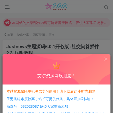
现在赞助会员享受专属折扣，详情点击此条公告。
请勿相信任何评论区广告！以免上当受骗！
本网站的文章部分内容可能来源于网络，仅供大家学习与参考，如有侵权，请联系站长QQ466107887进行删除处理。
首页
游戏分享
网页资源
正文
Justnews主题源码6.0.1开心版+社交问答插件
2.3.1+附教程
豆豆呀
关注
4年前发布
0
100
10
艾尔资源网欢迎您！
每日活跃最高可获得600积分！所有资源可以使用
积分免费兑换！
本站资源仅限单机测试学习使用！请下载后24小时内删除
手游搭建难度较高，站长可提供代搭，具体可加Q私聊！
简介：
新群号：562028087 麻烦大家重新添加！
Justnews主题源码6.0.1开心版+社交问答插件2.3.1+附