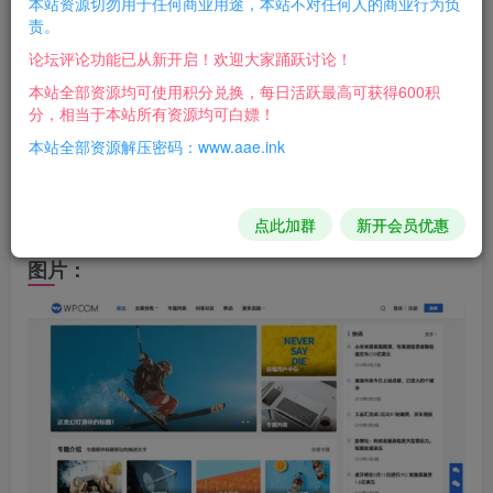
本站资源切勿用于任何商业用途，本站不对任何人的商业行为负
教程
责。
论坛评论功能已从新开启！欢迎大家踊跃讨论！
不要用Wordpress最新的5.9.3版本，亲测安装后前台空
本站全部资源均可使用积分兑换，每日活跃最高可获得600积
白
分，相当于本站所有资源均可白嫖！
本站全部资源解压密码：www.aae.ink
试了好几个版本5.6一下的都可以正常使用
我用的是5.5.9的
点此加群
新开会员优惠
图片：