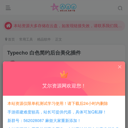
本网站的文章部分内容可能来源于网络，仅供大家学习与参考，如有侵权，请联系站长QQ466107887进行删除处理。
本站评论功能已从新开启！欢迎大家踊跃讨论！（用户每日活跃可得积分数量增加至600，加速获得更多免费资源！）
本站资源大多存储在云盘，如发现链接失效，请联系我们我们会第一时间更新。
本站一律禁止以任何方式发布或转载任何违法的相关信息，访客发现请向站长举报
首页
常用工具
精品软件
正文
现在赞助会员享受专属折扣，详情点击此条公告。
Typecho 白色简约后台美化插件
请勿相信任何评论区广告！以免上当受骗！
豆豆呀
本网站的文章部分内容可能来源于网络，仅供大家学习与参考，如有侵权，请联系站长QQ466107887进行删除处理。
关注
4年前发布
1
270
10
艾尔资源网欢迎您！
每日活跃最高可获得600积分！所有资源可以使用
积分免费兑换！
本站资源仅限单机测试学习使用！请下载后24小时内删除
简介：
手游搭建难度较高，站长可提供代搭，具体可加Q私聊！
因为Typecho官方的后台某些点击的问题，就找到了
新群号：562028087 麻烦大家重新添加！
WangStyle，作者是小王先森，这是一款简约白色的后台美