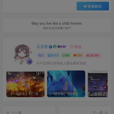
登录购买
May you live like a child forever.
愿你永远活的像个孩子
豆豆呀
关注
1
3111
65
524
392W+
并不是我们所有的人都会拥有浪漫
【一键安装】热门冒险策略类游戏崩坏：星穹铁道全新2.3版本一键端+一键代理+一键启动+免虚拟机
[一键安装] 【转载】原神3.4真端服务端+源码+配套客户端+详尽说明+GM工具+源码说明文件
上一篇
下一篇