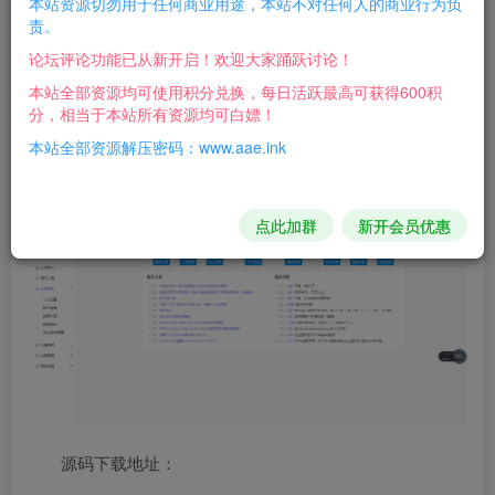
本站资源切勿用于任何商业用途，本站不对任何人的商业行为负
责。
化插件为即插即用，不修改程序文件，不同级别的用户登录
论坛评论功能已从新开启！欢迎大家踊跃讨论！
显示的菜单不同，支持插件启用后相关功能自动插入菜单，
本站全部资源均可使用积分兑换，每日活跃最高可获得600积
目前基本适应大部分Typecho博客主题，且此插件仅对默认
分，相当于本站所有资源均可白嫖！
后台进行美化！
本站全部资源解压密码：www.aae.ink
图片：
点此加群
新开会员优惠
源码下载地址：