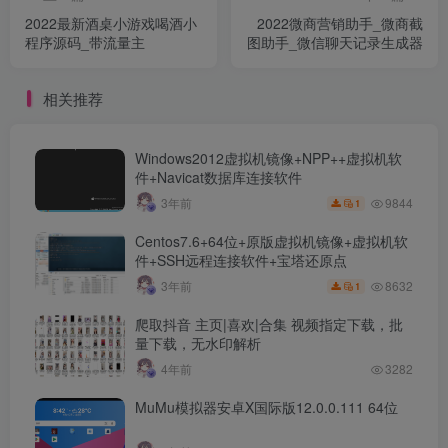
2022最新酒桌小游戏喝酒小
2022微商营销助手_微商截
程序源码_带流量主
图助手_微信聊天记录生成器
相关推荐
Windows2012虚拟机镜像+NPP++虚拟机软
件+Navicat数据库连接软件
9844
3年前
1
Centos7.6+64位+原版虚拟机镜像+虚拟机软
件+SSH远程连接软件+宝塔还原点
8632
3年前
1
爬取抖音 主页|喜欢|合集 视频指定下载，批
量下载，无水印解析
4年前
3282
MuMu模拟器安卓X国际版12.0.0.111 64位