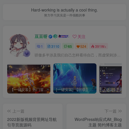
Hard-working is actually a cool thing.
努力学习其实是一件很酷的事
豆豆呀
关注
1
3110
65
524
391W+
骄傲多半涉及我们自己怎样看待自己，而虚荣则涉及我们想别人怎样看我们
【一键安装】热门冒险策略类游戏崩坏：星穹铁道全新2.3版本一键端+一键代理+一键启动+免虚拟机
[一键安装] 【转载】原神3.4真端服务端+源码+配套客户端+详尽说明+GM工具+源码说明文件
上一篇
下一篇
2022新版视频背景网址导航
WordPress响应式Alt_Blog
引导页面源码
主题 简约博客主题