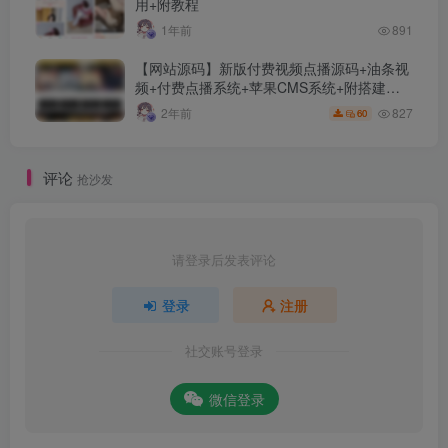
用+附教程
1年前
891
【网站源码】新版付费视频点播源码+油条视
频+付费点播系统+苹果CMS系统+附搭建教
程+采集接口及规则介绍
827
2年前
60
评论
抢沙发
请登录后发表评论
登录
注册
社交账号登录
微信登录