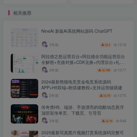
相关推荐
NineAi 新版AI系统网站源码 ChatGPT
1218
2年前
1
阿拉德之怒运营后台+阿拉德全功能运营后台
全解密+充值对接+CDK兑换+代理后台+礼包
管理+商城管理
1077
3年前
100
2024最新熊猫电竞赏金电竞系统源码
APP+H5双端+附搭建教程+支持运营级搭建
1075
2年前
10
传奇类H5、端游、手游漂亮的炫酷动态悬浮
顶部宣传单页、下载页、引导页
948
3年前
10
2025最新写真图片视频打赏系统源码完整可