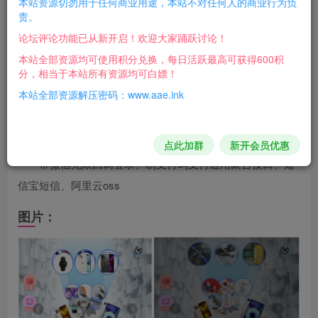
本站资源切勿用于任何商业用途，本站不对任何人的商业行为负
网站+安装教程
责。
论坛评论功能已从新开启！欢迎大家踊跃讨论！
vue+tp5框架编写，H5网页，前后端分离，开源无加密
本站全部资源均可使用积分兑换，每日活跃最高可获得600积
无授权，可以二开使用。
分，相当于本站所有资源均可白嫖！
本站全部资源解压密码：www.aae.ink
含充值3级分销，盲盒回收成余/额功能/晒图/盲盒转增功
能。
点此加群
新开会员优惠
带微信无限回调登录、易支付码支付通用聚合接口、短
信宝短信、阿里云oss
图片：