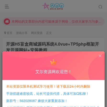
现在赞助会员享受专属折扣，详情点击此条公告。
请勿相信任何评论区广告！以免上当受骗！
本网站的文章部分内容可能来源于网络，仅供大家学习与参考，如有侵权，请联系站长QQ466107887进行删除处理。
首页
游戏分享
网页资源
正文
开源H5盲盒商城源码系统4.0vue+TP5php框架开
发开源网站+安装教程
豆豆呀
关注
4年前发布
0
107
13
艾尔资源网欢迎您！
每日活跃最高可获得600积分！所有资源可以使用
积分免费兑换！
本站资源仅限单机测试学习使用！请下载后24小时内删除
手游搭建难度较高，站长可提供代搭，具体可加Q私聊！
简介：
新群号：562028087 麻烦大家重新添加！
开源H5盲盒商城源码系统4.0|vue+TP5php框架开发开源