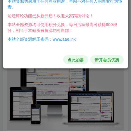
本站资源切勿用于任何商业用途，本站不对任何人的商业行为负
责。
1、基于php7.4环境下开发，可能不适于7.4以上环境
论坛评论功能已从新开启！欢迎大家踊跃讨论！
本站全部资源均可使用积分兑换，每日活跃最高可获得600积
2、侧边栏插件在小工具里面，主题设置里可以设置自定
分，相当于本站所有资源均可白嫖！
义图片背景。
本站全部资源解压密码：www.aae.ink
图片：
点此加群
新开会员优惠