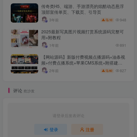
传奇类H5、端游、手游漂亮的炫酷动态悬浮
顶部宣传单页、下载页、引导页
948
3年前
10
2025最新写真图片视频打赏系统源码完整可
用+附教程
1年前
891
【网站源码】新版付费视频点播源码+油条视
频+付费点播系统+苹果CMS系统+附搭建教
程+采集接口及规则介绍
827
2年前
60
评论
抢沙发
请登录后发表评论
登录
注册