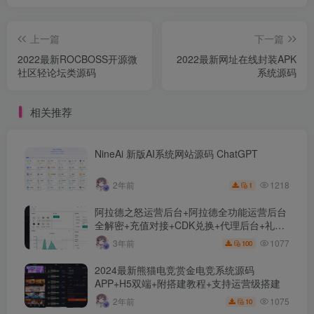
上一篇
下一篇
2022最新ROCBOSS开源微
2022最新网址在线封装APK
社区轻论坛类源码
系统源码
相关推荐
NineAi 新版AI系统网站源码 ChatGPT
1218
2年前
1
阿拉德之怒运营后台+阿拉德全功能运营后台
全解密+充值对接+CDK兑换+代理后台+礼包
管理+商城管理
1077
3年前
100
2024最新熊猫电竞赏金电竞系统源码
APP+H5双端+附搭建教程+支持运营级搭建
1075
2年前
10