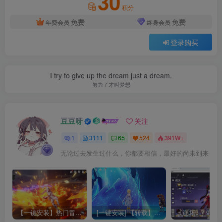
30
积分
免费
免费
年费会员
终身会员
登录购买
I try to give up the dream just a dream.
努力了才叫梦想
豆豆呀
关注
1
3111
65
524
391W+
无论过去发生过什么，你都要相信，最好的尚未到来
【一键安装】热门冒险策略类游戏崩坏：星穹铁道全新2.3版本一键端+一键代理+一键启动+免虚拟机
[一键安装] 【转载】原神3.4真端服务端+源码+配套客户端+详尽说明+GM工具+源码说明文件