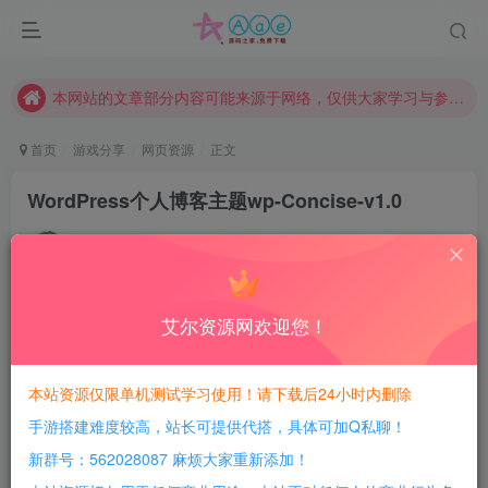
现在赞助会员享受专属折扣，详情点击此条公告。
请勿相信任何评论区广告！以免上当受骗！
本网站的文章部分内容可能来源于网络，仅供大家学习与参考，如有侵权，请联系站长QQ466107887进行删除处理。
首页
游戏分享
网页资源
正文
WordPress个人博客主题wp-Concise-v1.0
豆豆呀
关注
4年前发布
0
124
7
艾尔资源网欢迎您！
每日活跃最高可获得600积分！所有资源可以使用
积分免费兑换！
本站资源仅限单机测试学习使用！请下载后24小时内删除
简介：
手游搭建难度较高，站长可提供代搭，具体可加Q私聊！
WordPress个人博客主题wp-Concise-v1.0，简约博客全
新群号：562028087 麻烦大家重新添加！
宽排版。