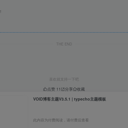
！
THE END
喜欢就支持一下吧
点赞
11
分享
收藏
VOID博客主题V3.5.1 | typecho主题模板
此内容为付费阅读，请付费后查看