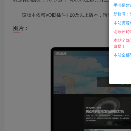
手游搭建
新群号：5
该版本依赖VOID插件1.20及以上版本，请先禁用
本站资源
图片：
论坛评论
本站全部
白嫖！
本站全部资