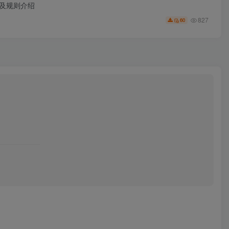
口及规则介绍
827
60