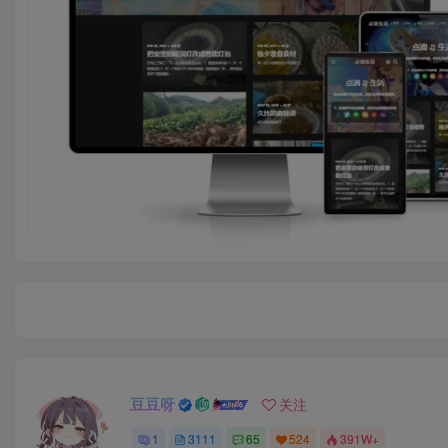
豆豆呀
关注
1
3111
65
524
391W+