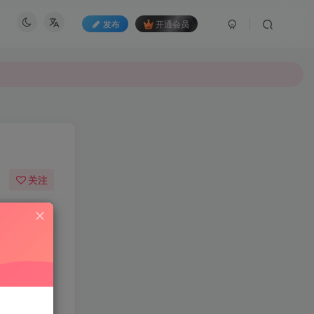
发布
开通会员
关注
204
11
，你或许会
形也很少