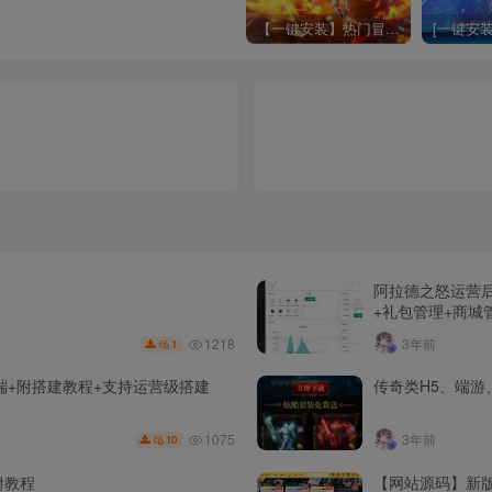
【一键安装】热门冒险策略类游戏崩坏：星穹铁道全新2.3版本一键端+一键代理+一键启动+免虚拟机
阿拉德之怒运营后
+礼包管理+商城
1218
3年前
1
双端+附搭建教程+支持运营级搭建
传奇类H5、端
1075
3年前
10
附教程
【网站源码】新版