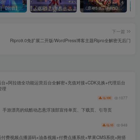
[一键安装] 【转载】原神3.4真端服务端+源码+配套客户端+详尽说明+GM工具+源码说明文件
《崩坏3 7.9单机一键端》养成类角色扮演3D二次元游戏、单机一键端、全角色可用、无限资源、附带保姆级安装教程
《原神5.0》经典3D冒险端游+Win系一键服务端+配套PC客户端+新版割草机+全系卡池文件
下一篇
Ripro9.0免扩展二开版/WordPress博客主题Ripro全解密无后门
台+阿拉德全功能运营后台全解密+充值对接+CDK兑换+代理后台
管理
1077
100
游、手游漂亮的炫酷动态悬浮顶部宣传单页、下载页、引导页
948
10
付费视频点播源码+油条视频+付费点播系统+苹果CMS系统+附搭