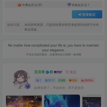
30
1
年费会员
终身会员
登录购买
版权问题
本站所有资源，只提供给爱好研究者使用切勿用于任何
商业用途 。
No matter how complicated your life is, you have to maintain
your elegance.
不论生活如何复杂，总要保持自己的那一份优雅
豆豆呀
关注
1
3111
65
524
392W+
如果你累了，学会休息，而不是放弃