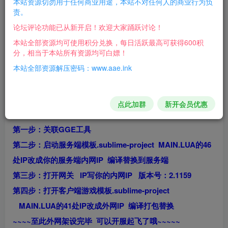
本站资源切勿用于任何商业用途，本站不对任何人的商业行为负
责。
本源码支持单机 支持联网 可商业开服 配套全套攻略！！
论坛评论功能已从新开启！欢迎大家踊跃讨论！
修复爆率问题 去除源码后门，网关直连 非常NICE~~~~
本站全部资源均可使用积分兑换，每日活跃最高可获得600积
单机玩家：
分，相当于本站所有资源均可白嫖！
1.启动服务端的ggeserver.exe
本站全部资源解压密码：www.aae.ink
2.启动服务端的佛系笑傲网关v0.99.exe 连接即可
3.启动客户端的g2d.exe
点此加群
新开会员优惠
外网开服必备：
第一步：关联GGE工具
第二步：启动服务端模板.sublime-project MAIN.LUA的46
处IP改成你的服务端内网IP 编译替换到服务端
第三步：打开网关 IP写你的内网IP 版本号：2.1159
第四步：打开客户端游戏模板.sublime-project
MAIN.LUA的41处IP改成外网IP 编译打包替换
~~~~至此外网架设完毕 可以开服起飞了哦~~~~~