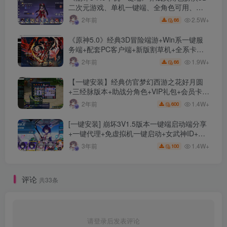
二次元游戏、单机一键端、全角色可用、无
限资源、附带保姆级安装教程
2.5W+
2年前
66
《原神5.0》经典3D冒险端游+Win系一键服
务端+配套PC客户端+新版割草机+全系卡池
文件
1.9W+
2年前
66
【一键安装】经典仿官梦幻西游之花好月圆
+三经脉版本+助战分角色+VIP礼包+会员卡
+剧情活动+视频搭建及其他修改资料
1.4W+
2年前
600
[一键安装] 崩坏3V1.5版本一键端启动端分享
+一键代理+免虚拟机一键启动+女武神ID+详
细指令+极简一键修改
1.4W+
3年前
100
评论
共33条
请登录后发表评论