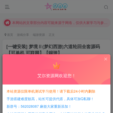
现在赞助会员享受专属折扣，详情点击此条公告。
请勿相信任何评论区广告！以免上当受骗！
本网站的文章部分内容可能来源于网络，仅供大家学习与参考，如有侵权，请联系站长QQ466107887进行删除处理。
首页
游戏分享
端游资源
正文
[一键安装] 梦境Ⅱ(梦幻西游)六道轮回全套源码
【可单机 可联网】【端游】
豆豆呀
关注
2年前更新
33
1191
10
艾尔资源网欢迎您！
每日活跃最高可获得600积分！所有资源可以使用
积分免费兑换！
本站资源仅限单机测试学习使用！请下载后24小时内删除
各位中午好啊！今天给各位带来一个最近很火的梦幻
手游搭建难度较高，站长可提供代搭，具体可加Q私聊！
端，叫梦境2 总体来说美滋滋 据说源码上万 这不免费给大
新群号：562028087 麻烦大家重新添加！
家了么！