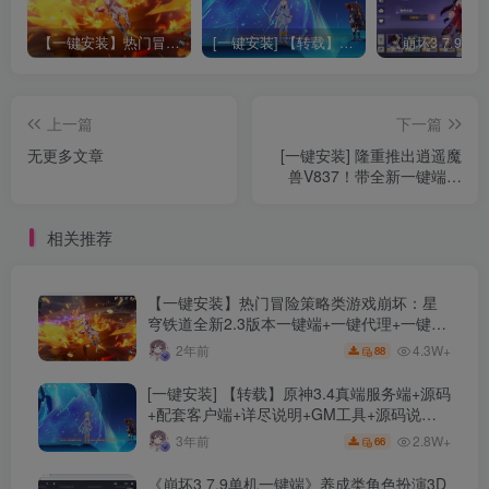
【一键安装】热门冒险策略类游戏崩坏：星穹铁道全新2.3版本一键端+一键代理+一键启动+免虚拟机
[一键安装] 【转载】原神3.4真端服务端+源码+配套客户端+详尽说明+GM工具+源码说明文件
上一篇
下一篇
无更多文章
[一键安装] 隆重推出逍遥魔
兽V837！带全新一键端工
具！（20221107更新）[转
载]
相关推荐
【一键安装】热门冒险策略类游戏崩坏：星
穹铁道全新2.3版本一键端+一键代理+一键启
动+免虚拟机
4.3W+
2年前
88
[一键安装] 【转载】原神3.4真端服务端+源码
+配套客户端+详尽说明+GM工具+源码说明
文件
2.8W+
3年前
66
《崩坏3 7.9单机一键端》养成类角色扮演3D