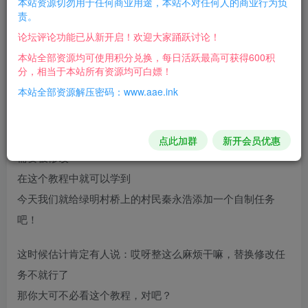
本站资源切勿用于任何商业用途，本站不对任何人的商业行为负
责。
这一篇是基础篇，基础篇掌握后，还会有复杂的教程贴，这
论坛评论功能已从新开启！欢迎大家踊跃讨论！
个会另发
本站全部资源均可使用积分兑换，每日活跃最高可获得600积
分，相当于本站所有资源均可白嫖！
一般来说，我们之前普通的魔改任务都是直接替换成原
本站全部资源解压密码：www.aae.ink
QUEST文件
来的
但如今已经没有这个必要了！
QUEST文件外，还有几个必要的文件
要制作新任务，除了
点此加群
新开会员优惠
需要被修改
在这个教程中就可以学到
今天我们就给绿明村桥上的村民秦永浩添加一个自制任务
吧！
这时候估计肯定有人说：哎呀整这么麻烦干嘛，替换修改任
务不就行了
那你大可不必看这个教程，对吧？