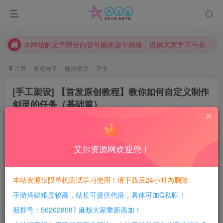
现在赞助会员享受专属折扣，详情点击此条公告。
请勿相信任何评论区广告！以免上当受骗！
本网站的文章部分内容可能来源于网络，仅供大家学习与参考，如有侵权，请联系站长QQ466107887进行删除处理。
首页
游戏分享
端游资源
正文
[手工架设] 【首发原创教程】教你如何自定义制作
剑灵的任务（基础篇）
豆豆呀
关注
4年前更新
5
675
13
艾尔资源网欢迎您！
每日活跃最高可获得600积分！所有资源可以使用
积分免费兑换！
本站资源仅限单机测试学习使用！请下载后24小时内删除
首先，该教程会尽可能详细教给大家，绝对原创首发
手游搭建难度较高，站长可提供代搭，具体可加Q私聊！
教程由我本人亲自填写，我会尽可能以
“代码小白”的视角教
新群号：562028087 麻烦大家重新添加！
给大家