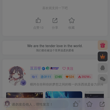
喜欢就支持一下吧
点赞
13
分享
收藏
We are the tender love in the world.
我们都在被这个世界温柔的爱着
豆豆呀
关注
1
3111
65
524
392W+
横跨在你和你的梦想之间的唯一的东西就是奋力拼搏
13
请勿攻击他人，理性发言！