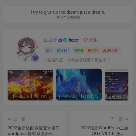
I try to give up the dream just a dream.
努力了才叫梦想
豆豆呀
关注
1
3111
65
524
392W+
一路走到底，你就会发现那个最佳出口
【一键安装】热门冒险策略类游戏崩坏：星穹铁道全新2.3版本一键端+一键代理+一键启动+免虚拟机
[一键安装] 【转载】原神3.4真端服务端+源码+配套客户端+详尽说明+GM工具+源码说明文件
上一篇
下一篇
2022全新适配微信登录接口
2022最新WordPress主题
wordpress博客系统资讯资
QUX V9.1.5 强大的