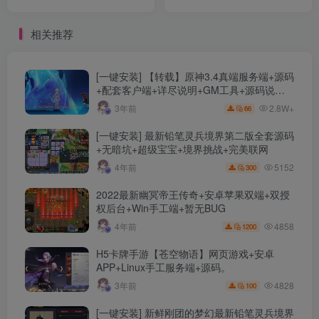
源变现下载小程序源码
WordPress主题分享
相关推荐
[一键安装] 【转载】原神3.4真端服务端+源码
+配套客户端+详尽说明+GM工具+源码说明
文件
2.8W+
3年前
66
[一键安装] 最新铅笔灵兵境界第二版全套源码
+无暗坑+超级宝宝+境界挑战+完美联网
5152
4年前
300
2022最新幽冥帝王传奇+安卓苹果双端+双授
权后台+Win手工端+暂无BUG
4858
4年前
1200
H5卡牌手游【苍空物语】网页游戏+安卓
APP+Linux手工服务端+源码。
4828
3年前
100
[一键安装] 新鲜刚团的梦幻最新铅笔灵兵境界