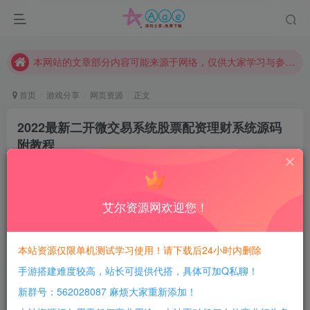
现在赞助会员享受专属折扣，详情点击此条公告。
请勿相信任何评论区广告！以免上当受骗！
本网站的文章部分内容可能来源于网络，仅供大家学习与参考，如有侵权，请联系站长QQ466107887进行删除处理。
首页
游戏分享
网页资源
正文
2022最新二开微交易系统股票配资理财系统源码
附教程
豆豆呀
关注
4年前更新
0
263
15
艾尔资源网欢迎您！
每日活跃最高可获得600积分！所有资源可以使用
积分免费兑换！
本站资源仅限单机测试学习使用！请下载后24小时内删除
手游搭建难度较高，站长可提供代搭，具体可加Q私聊！
简介：
新群号：562028087 麻烦大家重新添加！
2022最新二开微交易系统股票配资理财系统源码 附教程