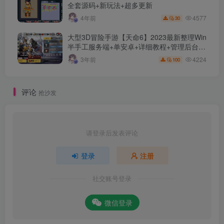
全套源码+新玩法+超多更新
4577
4年前
30
大型3D冒险手游【天命6】2023最新整理Win
半手工服务端+单安卓+详细教程+管理后台
+游戏前后端源码【站长亲测】
4224
3年前
100
评论
抢沙发
请登录后发表评论
登录
注册
社交账号登录
微信登录