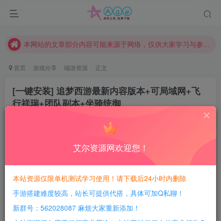
现在赞助会员享受专属折扣，详情点击此条公告。
请勿相信任何评论区广告！以免上当受骗！
本网站的文章部分内容可能来源于网络，仅供大家学习与参考，如有侵权，请联系站长QQ466107887进行删除处理。
首页
游戏分享
端游资源
正文
[一键安装] 追梦西游最新内容版本+可局域网+飞
行祥瑞+团队副本+坐骑统御
豆豆呀
关注
4年前更新
7
4658
1098
艾尔资源网欢迎您！
每日活跃最高可获得600积分！所有资源可以使用
积分免费兑换！
本站资源仅限单机测试学习使用！请下载后24小时内删除
手游搭建难度较高，站长可提供代搭，具体可加Q私聊！
端游介绍：
新群号：562028087 麻烦大家重新添加！
本次更新内容如下：