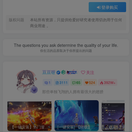
登录购买
版权问题
本站所有资源，只提供给爱好研究者使用切勿用于任何
商业用途 。
The questions you ask determine the quality of your life.
你生活的品质取决于你所提出的问题
豆豆呀
关注
1
3111
65
524
392W+
那些单独飞翔的人拥有最强大的翅膀
【一键安装】热门冒险策略类游戏崩坏：星穹铁道全新2.3版本一键端+一键代理+一键启动+免虚拟机
[一键安装] 【转载】原神3.4真端服务端+源码+配套客户端+详尽说明+GM工具+源码说明文件