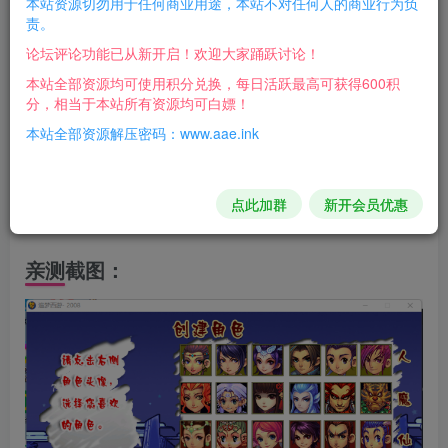
本站资源切勿用于任何商业用途，本站不对任何人的商业行为负
责。
★本游戏纯属学习娱乐公益★请勿商业用途★
论坛评论功能已从新开启！欢迎大家踊跃讨论！
1.加入飞行祥瑞
本站全部资源均可使用积分兑换，每日活跃最高可获得600积
分，相当于本站所有资源均可白嫖！
2.团队副本
本站全部资源解压密码：www.aae.ink
3.指定装备系统
4.更换神器灵犀玉系统
5.修复已知BUG
点此加群
新开会员优惠
6.加入坐骑统御，后期修复效果
亲测截图：