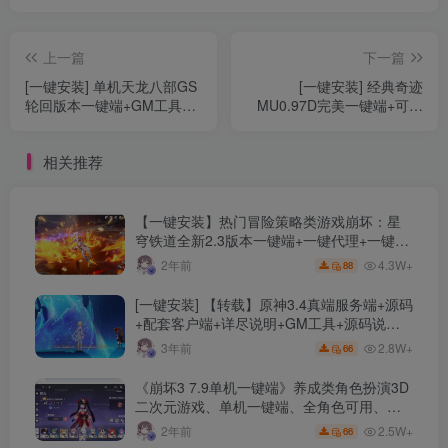
上一篇
下一篇
[一键安装] 单机天龙八部GS
[一键安装] 经典奇迹
轮回版本一键端+GM工具
MU0.97D完美一键端+可开
+视频搭建教程+断网可玩
服+网站+GM管理工具+亲测
可玩
相关推荐
【一键安装】热门冒险策略类游戏崩坏：星
穹铁道全新2.3版本一键端+一键代理+一键启
动+免虚拟机
4.3W+
2年前
88
[一键安装] 【转载】原神3.4真端服务端+源码
+配套客户端+详尽说明+GM工具+源码说明
文件
2.8W+
3年前
66
《崩坏3 7.9单机一键端》养成类角色扮演3D
二次元游戏、单机一键端、全角色可用、无
限资源、附带保姆级安装教程
2.5W+
2年前
66