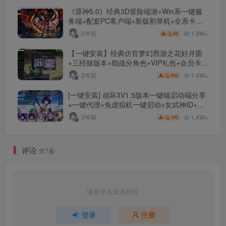
《原神5.0》经典3D冒险端游+Win系一键服
务端+配套PC客户端+新版割草机+全系卡池
文件
1.9W+
2年前
66
【一键安装】经典仿官梦幻西游之花好月圆
+三经脉版本+助战分角色+VIP礼包+会员卡
+剧情活动+视频搭建及其他修改资料
1.4W+
2年前
600
[一键安装] 崩坏3V1.5版本一键端启动端分享
+一键代理+免虚拟机一键启动+女武神ID+详
细指令+极简一键修改
1.4W+
3年前
100
评论
共7条
请登录后发表评论
登录
注册