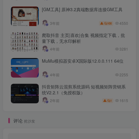
[GM工具] 原神3.2真端数据库连接GM工具
4550
3年前
100
爬取抖音 主页|喜欢|合集 视频指定下载，批
量下载，无水印解析
4年前
3281
MuMu模拟器安卓X国际版12.0.0.111 64位
4年前
2255
抖音矩阵云混剪系统源码 短视频矩阵营销系
统V2.2.1（免授权版）
1615
2年前
1
评论
抢沙发