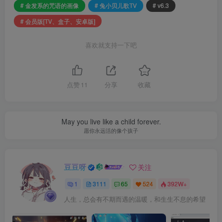
# 金发系的咒语的画像
# 兔小贝儿歌TV
# v6.3
# 会员版[TV、盒子、安卓版]
喜欢就支持一下吧
点赞
11
分享
收藏
May you live like a child forever.
愿你永远活的像个孩子
豆豆呀
关注
1
3111
65
524
392W+
人生，总会有不期而遇的温暖，和生生不息的希望