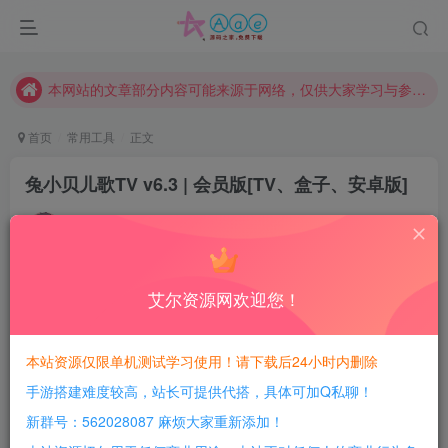
现在赞助会员享受专属折扣，详情点击此条公告。
请勿相信任何评论区广告！以免上当受骗！
本网站的文章部分内容可能来源于网络，仅供大家学习与参考，如有侵权，请联系站长QQ466107887进行删除处理。
首页
常用工具
正文
兔小贝儿歌TV v6.3 | 会员版[TV、盒子、安卓版]
豆豆呀
关注
4年前发布
0
101
11
艾尔资源网欢迎您！
每日活跃最高可获得600积分！所有资源可以使用
积分免费兑换！
兔小贝儿歌TV(包名：com.yxeee.tuxiaobei.tv)是一款教
本站资源仅限单机测试学习使用！请下载后24小时内删除
育类的盒子软件，具备全国著名原画设计师、以可爱小兔子
手游搭建难度较高，站长可提供代搭，具体可加Q私聊！
为形象，将海量儿歌、故事、古诗融入于生动有趣的原创动
新群号：562028087 麻烦大家重新添加！
画中，并同时置入有一定的启蒙益智场景的最贴心符的儿童