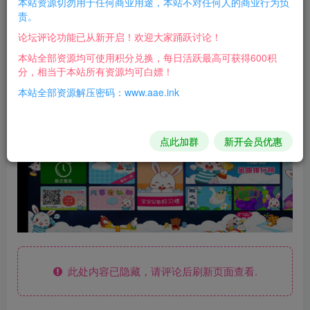
本站资源切勿用于任何商业用途，本站不对任何人的商业行为负
责。
早教视频动画软件，是千万家长使用后一致推崇的儿童教育
论坛评论功能已从新开启！欢迎大家踊跃讨论！
神器—兔小贝儿歌。
本站全部资源均可使用积分兑换，每日活跃最高可获得600积
分，相当于本站所有资源均可白嫖！
软件已解除会员，需扫码登陆。
本站全部资源解压密码：www.aae.ink
点此加群
新开会员优惠
此处内容已隐藏，请评论后刷新页面查看.