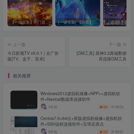
【一键安装】热门冒险策略类游戏崩坏：星穹铁道全新2.3版本一键端+一键代理+一键启动+免虚拟机
[一键安装] 【转载】原神3.4真端服务端+源码+配套客户端+详尽说明+GM工具+源码说明文件
上一篇
下一篇
今日影视TV v5.0.1 | 去广告
[GM工具] 原神3.2真端数据
版[TV、盒子、安卓]
库连接GM工具
相关推荐
Windows2012虚拟机镜像+NPP++虚拟机软
件+Navicat数据库连接软件
9839
3年前
1
Centos7.6+64位+原版虚拟机镜像+虚拟机软
件+SSH远程连接软件+宝塔还原点
8630
3年前
1