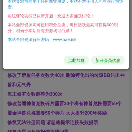
河马西游11月最新流出开过服的天
本站资源切勿用于任何商业用途，本站不对任何人的商业行为负
责。
梯版本 略作修改单机版 IP127.0.0.1
论坛评论功能已从新开启！欢迎大家踊跃讨论！
本站全部资源均可使用积分兑换，每日活跃最高可获得600积
端口8081
分，相当于本站所有资源均可白嫖！
本站全部资源解压密码：www.aae.ink
修改了做天.鬼王.修罗爆率 更容易爆出六魂.补天
添加地煞星爆仙玉随机卡
点此加群
新开会员优惠
王元宝添加100W可购买随机仙玉卡
修改了孵蛋任务次数为40次 删除孵化出的垃圾BB只出神
兽和元气丹
鬼王修罗次数调整为300次
修改普通神兽兑换碎片需要30个稀有神兽兑换需要50个
鎏金神兽兑换需要50个碎片
大大提升200环奖励
修复无法注册问题 请忽略提示连接失败提示
修复杀星服务端报错掉线问题