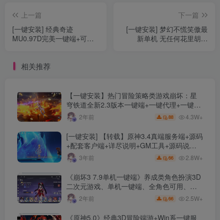
上一篇
下一篇
[一键安装] 经典奇迹
[一键安装] 梦幻不慌笑傲最
MU0.97D完美一键端+可开
新单机 无任何花里胡哨
服+网站+GM管理工具+亲测
11.29更新+神兵图鉴+灵宝
可玩
图鉴
相关推荐
【一键安装】热门冒险策略类游戏崩坏：星
穹铁道全新2.3版本一键端+一键代理+一键启
动+免虚拟机
4.3W+
2年前
88
[一键安装] 【转载】原神3.4真端服务端+源码
+配套客户端+详尽说明+GM工具+源码说明
文件
2.8W+
3年前
66
《崩坏3 7.9单机一键端》养成类角色扮演3D
二次元游戏、单机一键端、全角色可用、无
限资源、附带保姆级安装教程
2.5W+
2年前
66
《原神5.0》经典3D冒险端游+Win系一键服