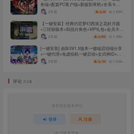
务端+配套PC客户端+新版割草机+全系卡池
文件
1.9W+
2年前
66
【一键安装】经典仿官梦幻西游之花好月圆
+三经脉版本+助战分角色+VIP礼包+会员卡
+剧情活动+视频搭建及其他修改资料
1.4W+
2年前
600
[一键安装] 崩坏3V1.5版本一键端启动端分享
+一键代理+免虚拟机一键启动+女武神ID+详
细指令+极简一键修改
1.4W+
3年前
100
评论
共3条
请登录后发表评论
登录
注册
社交账号登录