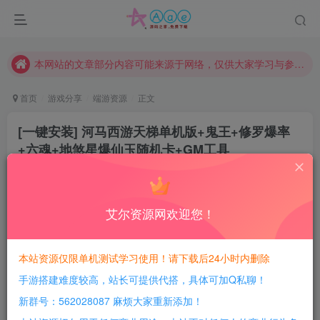
现在赞助会员享受专属折扣，详情点击此条公告。
请勿相信任何评论区广告！以免上当受骗！
本网站的文章部分内容可能来源于网络，仅供大家学习与参考，如有侵权，请联系站长QQ466107887进行删除处理。
首页
游戏分享
端游资源
正文
[一键安装] 河马西游天梯单机版+鬼王+修罗爆率
+六魂+地煞星爆仙玉随机卡+GM工具
豆豆呀
关注
4年前更新
3
565
1556
艾尔资源网欢迎您！
每日活跃最高可获得600积分！所有资源可以使用
积分免费兑换！
本站资源仅限单机测试学习使用！请下载后24小时内删除
手游搭建难度较高，站长可提供代搭，具体可加Q私聊！
端游介绍：
新群号：562028087 麻烦大家重新添加！