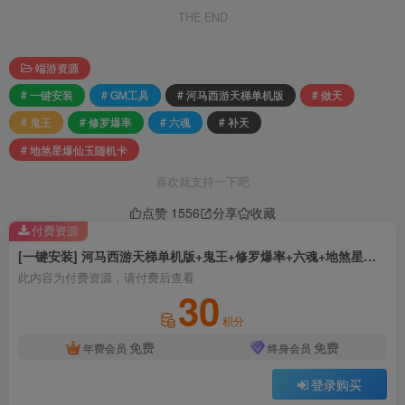
THE END
端游资源
# 一键安装
# GM工具
# 河马西游天梯单机版
# 做天
# 鬼王
# 修罗爆率
# 六魂
# 补天
# 地煞星爆仙玉随机卡
喜欢就支持一下吧
点赞
1556
分享
收藏
付费资源
[一键安装] 河马西游天梯单机版+鬼王+修罗爆率+六魂+地煞星爆仙玉随机卡+GM工具
此内容为付费资源，请付费后查看
30
积分
免费
免费
年费会员
终身会员
登录购买