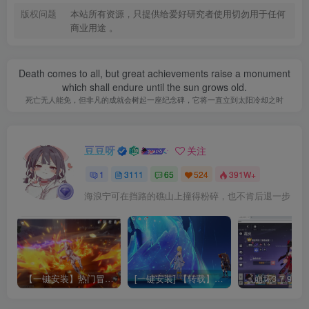
版权问题
本站所有资源，只提供给爱好研究者使用切勿用于任何
商业用途 。
Death comes to all, but great achievements raise a monument
which shall endure until the sun grows old.
死亡无人能免，但非凡的成就会树起一座纪念碑，它将一直立到太阳冷却之时
豆豆呀
关注
1
3111
65
524
391W+
海浪宁可在挡路的礁山上撞得粉碎，也不肯后退一步
【一键安装】热门冒险策略类游戏崩坏：星穹铁道全新2.3版本一键端+一键代理+一键启动+免虚拟机
[一键安装] 【转载】原神3.4真端服务端+源码+配套客户端+详尽说明+GM工具+源码说明文件