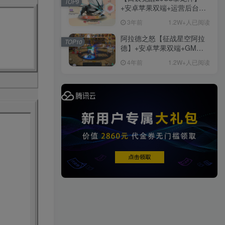
TOP9
+安卓苹果双端+运营后台
手游资源
+GM授权后台+ubuntu学习
手游源码
3年前
1.2W+人已阅读
端
阿拉德之怒【征战星空阿拉
TOP10
德】+安卓苹果双端+GM授
权后台+运营后台+活动全开
4年前
1.2W+人已阅读
+详细教程
精品端游
免费下载
更多
端游资源
1458篇文章
端游源码
热门文章