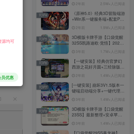
戏、单机一键端、全角色可
2年前
2.5W+人已阅读
用、无限资源、附带保姆级
安装教程
《原神5.0》经典3D冒险端游
TOP4
+Win系一键服务端+配套PC
客户端+新版割草机+全系卡
2年前
1.9W+人已阅读
池文件
HI！请登录
3D横版卡牌手游【口袋觉醒
TOP5
资源均可
32SS凯路迪欧·觉悟】2023
整理Centos手工端服务端
3年前
1.7W+人已阅读
登录
注册
+支付对接+安卓苹果双端+运
营后台+GM授权后台+代理
【一键安装】经典仿官梦幻
TOP6
后台
西游之花好月圆+三经脉版本
社交账号登录
+助战分角色+VIP礼包+会员
2年前
1.4W+人已阅读
会员优惠
卡+剧情活动+视频搭建及其
他修改资料
[一键安装] 崩坏3V1.5版本一
TOP7
微信登录
键端启动端分享+一键代理
+免虚拟机一键启动+女武神
3年前
1.4W+人已阅读
ID+详细指令+极简一键修改
手游
3D横版卡牌手游【口袋觉醒
TOP8
23SS】最新整理+安卓苹果
1282
双端+运营后台+GM后台+详
3年前
1.4W+人已阅读
细搭建教程
【口袋觉醒29SS暴龙神】