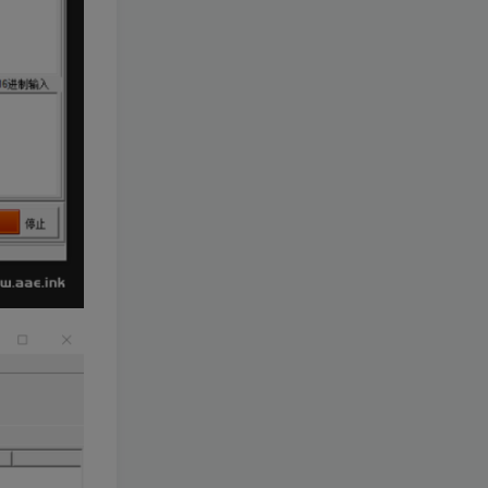
3D横版卡牌手游【口袋觉醒
TOP5
32SS凯路迪欧·觉悟】2023
整理Centos手工端服务端
3年前
1.7W+人已阅读
+支付对接+安卓苹果双端+运
营后台+GM授权后台+代理
【一键安装】经典仿官梦幻
TOP6
后台
西游之花好月圆+三经脉版本
+助战分角色+VIP礼包+会员
2年前
1.4W+人已阅读
卡+剧情活动+视频搭建及其
他修改资料
[一键安装] 崩坏3V1.5版本一
TOP7
键端启动端分享+一键代理
+免虚拟机一键启动+女武神
3年前
1.4W+人已阅读
ID+详细指令+极简一键修改
3D横版卡牌手游【口袋觉醒
TOP8
23SS】最新整理+安卓苹果
双端+运营后台+GM后台+详
3年前
1.4W+人已阅读
细搭建教程
【口袋觉醒29SS暴龙神】
TOP9
+安卓苹果双端+运营后台
+GM授权后台+ubuntu学习
3年前
1.2W+人已阅读
端
阿拉德之怒【征战星空阿拉
TOP10
德】+安卓苹果双端+GM授