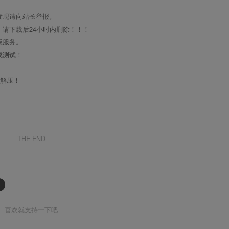
发现请向站长举报。
请下载后24小时内删除！！！
版服务。
成测试！
行解压！
THE END
喜欢就支持一下吧