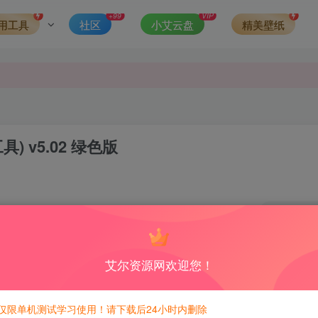
第一时间更新。
+99
VIP
用工具
社区
小艾云盘
精美壁纸
发现请向站长举报
侵权，请联系站长QQ466107887进行删除处理。
) v5.02 绿色版
12
积分免费兑换！
艾尔资源网欢迎您！
仅限单机测试学习使用！请下载后24小时内删除