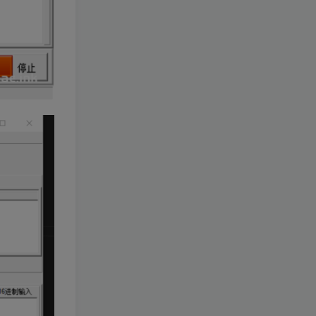
TOP1
4.3W+人已阅读
【一键安装】热门冒险策略类游戏崩
坏：星穹铁道全新2.3版本一键端+一...
[一键安装] 【转载】原神3.4
TOP2
真端服务端+源码+配套客户
端+详尽说明+GM工具+源码
3年前
2.8W+人已阅读
说明文件
《崩坏3 7.9单机一键端》养
TOP3
成类角色扮演3D二次元游
戏、单机一键端、全角色可
2年前
2.5W+人已阅读
用、无限资源、附带保姆级
安装教程
《原神5.0》经典3D冒险端游
TOP4
+Win系一键服务端+配套PC
客户端+新版割草机+全系卡
2年前
1.9W+人已阅读
池文件