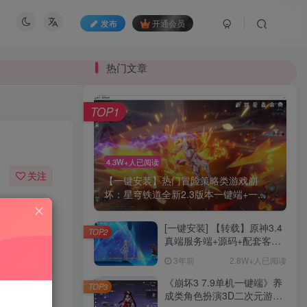
发布
开通会员
热门文章
TOP1
软件介绍：
软件截图：
4.3W+人已阅读
关注
【一键安装】热门冒险策略类游戏崩
源码下载地址：
坏：星穹铁道全新2.3版本一键端+一...
284
16
[一键安装] 【转载】原神3.4
TOP2
真端服务端+源码+配套客户
端+详尽说明+GM工具+源码
3年前
2.8W+人已阅读
说明文件
《崩坏3 7.9单机一键端》养
TOP3
成类角色扮演3D二次元游