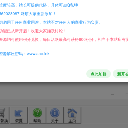
难度较高，站长可提供代搭，具体可加Q私聊！
62028087 麻烦大家重新添加！
切勿用于任何商业用途，本站不对任何人的商业行为负责。
功能已从新开启！欢迎大家踊跃讨论！
资源均可使用积分兑换，每日活跃最高可获得600积分，相当于本站所有
，一劳永逸！
源解压密码：www.aae.ink
点此加群
新开