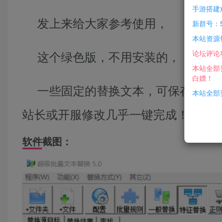
手游搭建
发上来给大家参考使用，
新群号：5
本站资源
这个绿色版，不用安装的，
论坛评论
本站全部
白嫖！
一些固定的替换文本，可保存方案
本站全部资
站长或开服修改几乎一键完成！
软件截图：