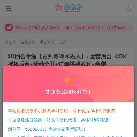
请勿相信任何评论区广告！以免上当受骗！
本网站的文章部分内容可能来源于网络，仅供大家学习与参考，如有侵权，请联系站长QQ466107887进行删除处理。
本站评论功能已从新开启！欢迎大家踊跃讨论！（用户每日活跃可得积分数量增加至600，加速获得更多免费资源！）
本站资源大多存储在云盘，如发现链接失效，请联系我们我们会第一时间更新。
首页
游戏分享
手游资源
正文
本站一律禁止以任何方式发布或转载任何违法的相关信息，访客发现请向站长举报
3D回合手游【古剑奇谭木语人】+运营后台+CDK
现在赞助会员享受专属折扣，详情点击此条公告。
授权后台+活动全开+详细搭建教程+亲测
请勿相信任何评论区广告！以免上当受骗！
豆豆呀
关注
本网站的文章部分内容可能来源于网络，仅供大家学习与参考，如有侵权，请联系站长QQ466107887进行删除处理。
4年前更新
22
7338
5991
艾尔资源网欢迎您！
每日活跃最高可获得600积分！所有资源可以使用
积分免费兑换！
本站资源仅限单机测试学习使用！请下载后24小时内删除
手游搭建难度较高，站长可提供代搭，具体可加Q私聊！
亲测视频：
新群号：562028087 麻烦大家重新添加！