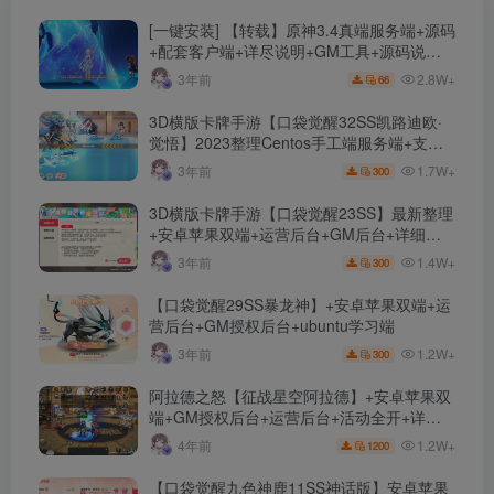
[一键安装] 【转载】原神3.4真端服务端+源码
+配套客户端+详尽说明+GM工具+源码说明
文件
2.8W+
3年前
66
3D横版卡牌手游【口袋觉醒32SS凯路迪欧·
觉悟】2023整理Centos手工端服务端+支付
对接+安卓苹果双端+运营后台+GM授权后台
1.7W+
3年前
300
+代理后台
3D横版卡牌手游【口袋觉醒23SS】最新整理
+安卓苹果双端+运营后台+GM后台+详细搭
建教程
1.4W+
3年前
300
【口袋觉醒29SS暴龙神】+安卓苹果双端+运
营后台+GM授权后台+ubuntu学习端
1.2W+
3年前
300
阿拉德之怒【征战星空阿拉德】+安卓苹果双
端+GM授权后台+运营后台+活动全开+详细
教程
1.2W+
4年前
1200
【口袋觉醒九色神鹿11SS神话版】安卓苹果