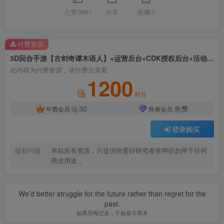
点赞
5991
分享
收藏
3
付费资源
3D回合手游【古剑奇谭木语人】+运营后台+CDK授权后台+活动全开+详细搭建教程+亲测
此内容为付费资源，请付费后查看
1200
积分
30
免费
年费会员
终身会员
登录购买
版权问题
本站所有资源，只提供给爱好研究者使用切勿用于任何
商业用途 。
We’d better struggle for the future rather than regret for the
past.
如果后悔过去，不如奋斗将来