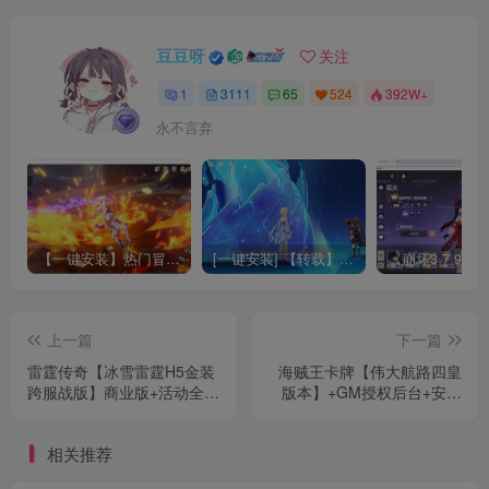
豆豆呀
关注
1
3111
65
524
392W+
永不言弃
【一键安装】热门冒险策略类游戏崩坏：星穹铁道全新2.3版本一键端+一键代理+一键启动+免虚拟机
[一键安装] 【转载】原神3.4真端服务端+源码+配套客户端+详尽说明+GM工具+源码说明文件
上一篇
下一篇
雷霆传奇【冰雪雷霆H5金装
海贼王卡牌【伟大航路四皇
跨服战版】商业版+活动全开
版本】+GM授权后台+安卓
+跨服+多区+GM授权后台
+新副本+新玩法+详细搭建
+详细教程
教程
相关推荐