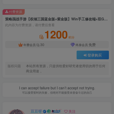
付费资源
策略国战手游【权倾三国蓝金版+紫金版】Win手工修改端+双GM授权后台+最新全物品代码
此内容为付费资源，请付费后查看
1200
积分
30
免费
年费会员
终身会员
登录购买
版权问题
本站所有资源，只提供给爱好研究者使用切勿用于任何
商业用途 。
I can accept failure but I can’t accept not trying.
可以接受暂时的失败，但绝对不能接受未曾奋斗过的自己
豆豆呀
关注