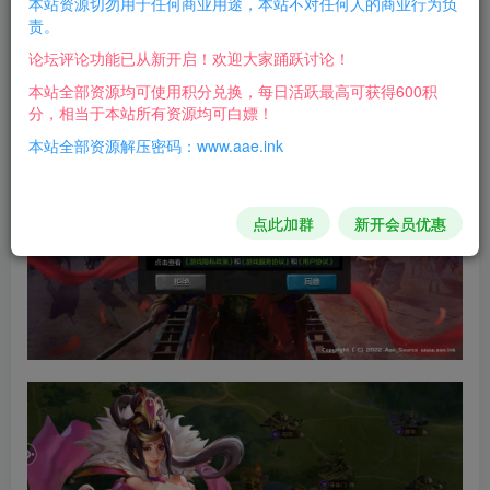
本站资源切勿用于任何商业用途，本站不对任何人的商业行为负
每日活跃最高可获得600积分！所有资源可以使用
责。
积分免费兑换！
论坛评论功能已从新开启！欢迎大家踊跃讨论！
亲测截图：
本站全部资源均可使用积分兑换，每日活跃最高可获得600积
分，相当于本站所有资源均可白嫖！
本站全部资源解压密码：www.aae.ink
点此加群
新开会员优惠