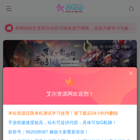
现在赞助会员享受专属折扣，详情点击此条公告。
请勿相信任何评论区广告！以免上当受骗！
本网站的文章部分内容可能来源于网络，仅供大家学习与参考，如有侵权，请联系站长QQ466107887进行删除处理。
28
5165
3992
策略国战手游【权倾三国蓝金版+紫金版】Win手工修改
端+双GM授权后台+最新全物品代码
艾尔资源网欢迎您！
首页
游戏分享
手游资源
正文
本站资源仅限单机测试学习使用！请下载后24小时内删除
豆豆呀
关注
手游搭建难度较高，站长可提供代搭，具体可加Q私聊！
4年前更新
新群号：562028087 麻烦大家重新添加！