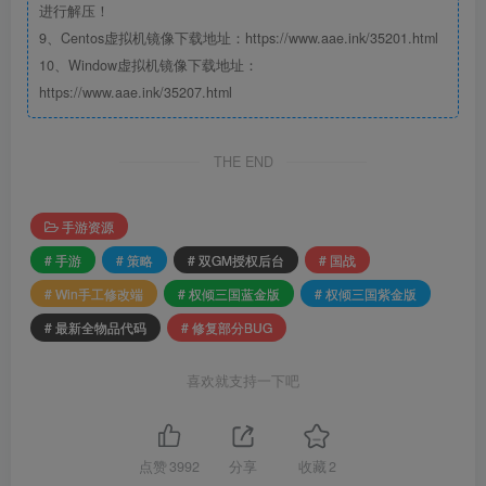
进行解压！
9、Centos虚拟机镜像下载地址：https://www.aae.ink/35201.html
10、Window虚拟机镜像下载地址：
https://www.aae.ink/35207.html
THE END
手游资源
# 手游
# 策略
# 双GM授权后台
# 国战
# Win手工修改端
# 权倾三国蓝金版
# 权倾三国紫金版
# 最新全物品代码
# 修复部分BUG
喜欢就支持一下吧
点赞
3992
分享
收藏
2