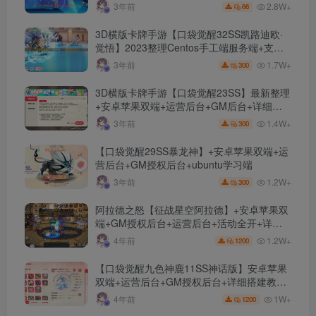
文件
2.8W+
3年前
66
3D横版卡牌手游【口袋觉醒32SS凯路迪欧·
觉悟】2023整理Centos手工端服务端+支付
对接+安卓苹果双端+运营后台+GM授权后台
1.7W+
3年前
300
+代理后台
3D横版卡牌手游【口袋觉醒23SS】最新整理
+安卓苹果双端+运营后台+GM后台+详细搭
建教程
1.4W+
3年前
300
【口袋觉醒29SS暴龙神】+安卓苹果双端+运
营后台+GM授权后台+ubuntu学习端
1.2W+
3年前
300
阿拉德之怒【征战星空阿拉德】+安卓苹果双
端+GM授权后台+运营后台+活动全开+详细
教程
1.2W+
4年前
1200
【口袋觉醒九色神鹿11SS神话版】安卓苹果
双端+运营后台+GM授权后台+详细搭建教
程。
1W+
4年前
1200