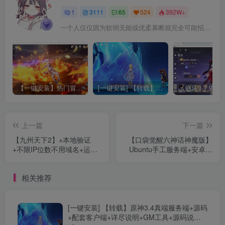
1
3111
65
524
392W+
一个人仅仅因为软弱无能或优柔寡断就完全可能招致痛苦
【一键安装】热门冒险策略类游戏崩坏：星穹铁道全新2.3版本一键端+一键代理+一键启动+免虚拟机
[一键安装] 【转载】原神3.4真端服务端+源码+配套客户端+详尽说明+GM工具+源码说明文件
上一篇
下一篇
【九州天下2】+本地验证
【口袋觉醒六神话神魔版】
+不限IP位数不用域名+运营
Ubuntu手工服务端+安卓苹
后台+GM授权后台+双端
果双端+运营后台+GM后台
+详细搭建
相关推荐
[一键安装] 【转载】原神3.4真端服务端+源码
+配套客户端+详尽说明+GM工具+源码说明