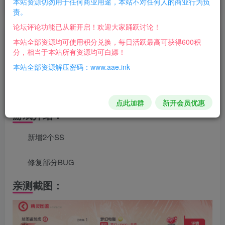
+安卓苹果双端+运营后台+GM后台+详细搭建
本站资源切勿用于任何商业用途，本站不对任何人的商业行为负
责。
论坛评论功能已从新开启！欢迎大家踊跃讨论！
豆豆呀
本站全部资源均可使用积分兑换，每日活跃最高可获得600积
关注
4年前更新
分，相当于本站所有资源均可白嫖！
本站全部资源解压密码：www.aae.ink
每日活跃最高可获得600积分！所有资源可以使用
积分免费兑换！
点此加群
新开会员优惠
游戏介绍：
新增2个SS
修复部分BUG
亲测截图：