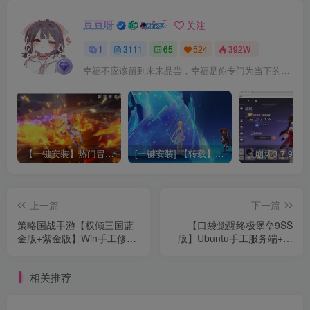
豆豆呀
关注
1
3111
65
524
392W+
幸福不应该留到未来品尝，幸福是你专门为当下的自己所准备的
【一键安装】热门冒险策略类游戏崩坏：星穹铁道全新2.3版本一键端+一键代理+一键启动+免虚拟机
[一键安装] 【转载】原神3.4真端服务端+源码+配套客户端+详尽说明+GM工具+源码说明文件
上一篇
下一篇
策略国战手游【权倾三国蓝
【口袋觉醒终极堡垒9SS
金版+紫金版】Win手工修改
版】Ubuntu手工服务端+安
端+双GM授权后台+最新全
卓苹果双端+运营后台+GM
物品代码
后台+搭建教程
相关推荐