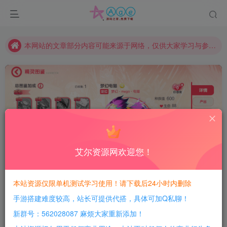
现在赞助会员享受专属折扣，详情点击此条公告。
请勿相信任何评论区广告！以免上当受骗！
本网站的文章部分内容可能来源于网络，仅供大家学习与参考，如有侵权，请联系站长QQ466107887进行删除处理。
Video load failed
艾尔资源网欢迎您！
0:00
/
0:00
speed
本站资源仅限单机测试学习使用！请下载后24小时内删除
手游搭建难度较高，站长可提供代搭，具体可加Q私聊！
首页
游戏分享
手游资源
正文
6
1218
16
新群号：562028087 麻烦大家重新添加！
【口袋觉醒六神话神魔版】Ubuntu手工服务端