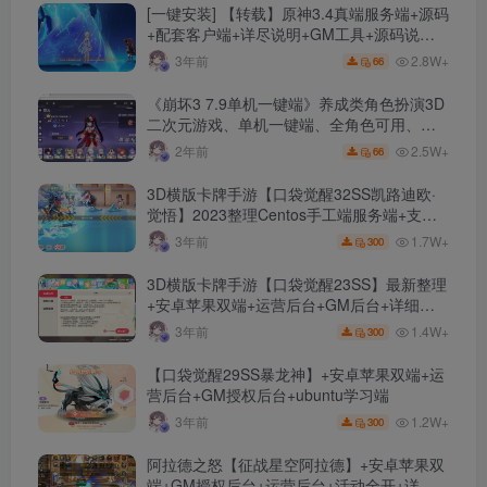
[一键安装] 【转载】原神3.4真端服务端+源码
+配套客户端+详尽说明+GM工具+源码说明
文件
2.8W+
3年前
66
《崩坏3 7.9单机一键端》养成类角色扮演3D
二次元游戏、单机一键端、全角色可用、无
限资源、附带保姆级安装教程
2.5W+
2年前
66
3D横版卡牌手游【口袋觉醒32SS凯路迪欧·
觉悟】2023整理Centos手工端服务端+支付
对接+安卓苹果双端+运营后台+GM授权后台
1.7W+
3年前
300
+代理后台
3D横版卡牌手游【口袋觉醒23SS】最新整理
+安卓苹果双端+运营后台+GM后台+详细搭
建教程
1.4W+
3年前
300
【口袋觉醒29SS暴龙神】+安卓苹果双端+运
营后台+GM授权后台+ubuntu学习端
1.2W+
3年前
300
阿拉德之怒【征战星空阿拉德】+安卓苹果双
端+GM授权后台+运营后台+活动全开+详细