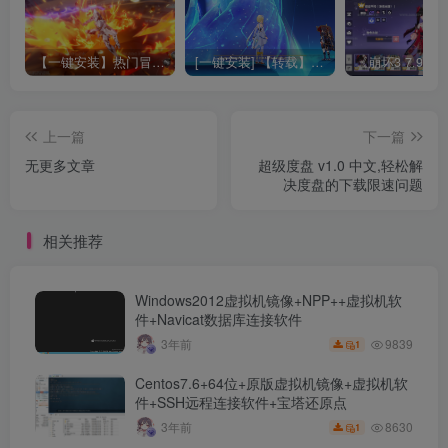
【一键安装】热门冒险策略类游戏崩坏：星穹铁道全新2.3版本一键端+一键代理+一键启动+免虚拟机
[一键安装] 【转载】原神3.4真端服务端+源码+配套客户端+详尽说明+GM工具+源码说明文件
上一篇
下一篇
无更多文章
超级度盘 v1.0 中文,轻松解
决度盘的下载限速问题
相关推荐
Windows2012虚拟机镜像+NPP++虚拟机软
件+Navicat数据库连接软件
9839
3年前
1
Centos7.6+64位+原版虚拟机镜像+虚拟机软
件+SSH远程连接软件+宝塔还原点
8630
3年前
1