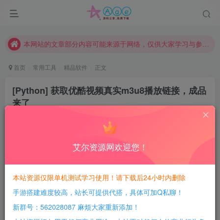
现在赞助会员享受专属折扣，详情点击此条公告。
请勿相信任何评论区广告！以免上当受骗！
本网站的文章部分内容可能来源于网络，仅供大家学习与参考，如有侵权，请联系站长QQ466107887进行删除处理。
首页
常用工具
精品软件
正文
[Python] 获取优酷视频真实m3u8播放链接，成品
来了
豆豆呀
关注
4年前发布
2
222
13
艾尔资源网欢迎您！
每日活跃最高可获得600积分！所有资源可以使用
积分免费兑换！
本站资源仅限单机测试学习使用！请下载后24小时内删除
使用前说明：
手游搭建难度较高，站长可提供代搭，具体可加Q私聊！
新群号：562028087 麻烦大家重新添加！
1. 考虑到一部分小伙伴编码基础薄弱，接下来，我也会详细