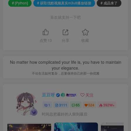
# [Python]
# 获取优酷视频真实m3u8播放链接
# 成品来了
喜欢就支持一下吧
点赞
13
分享
收藏
No matter how complicated your life is, you have to maintain
your elegance.
不论生活如何复杂，总要保持自己的那一份优雅
豆豆呀
关注
1
3111
65
524
392W+
时间总把最好的人留到最后