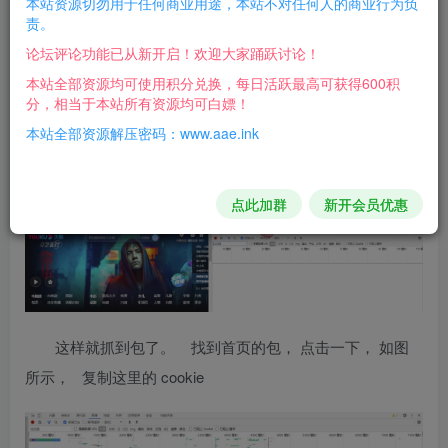
本站资源切勿用于任何商业用途，本站不对任何人的商业行为负
的解说一下。
责。
2. 阉割了解析后直接播放的功能。 如果需要， 可以将代码
论坛评论功能已从新开启！欢迎大家踊跃讨论！
里播放的功能位置，把注释去掉即可，懂的应该能懂。
本站全部资源均可使用积分兑换，每日活跃最高可获得600积
分，相当于本站所有资源均可白嫖！
：
关于 cookie的获取
本站全部资源解压密码：www.aae.ink
打开 优酷首页 www.youku.com , 按F12 （这是一个功能
键）， 打开到网络， 然后刷新浏览器！
点此加群
新开会员优惠
这样就抓到包了。 找到首页的包， 点击一下， 如图
所示， 复制这里的 cookie