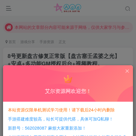
请勿相信任何评论区广告！以免上当受骗！
本网站的文章部分内容可能来源于网络，仅供大家学习与参考，如有侵权，请联系站长QQ466107887进行删除处理。
本站评论功能已从新开启！欢迎大家踊跃讨论！（用户每日活跃可得积分数量增加至600，加速获得更多免费资源！）
本站资源大多存储在云盘，如发现链接失效，请联系我们我们会第一时间更新。
首页
游戏分享
手游资源
正文
本站一律禁止以任何方式发布或转载任何违法的相关信息，访客发现请向站长举报
8号更新盘古修复正常版【盘古塞壬孟婆之光】
现在赞助会员享受专属折扣，详情点击此条公告。
+安卓+多功能GM授权后台+视频教程。
请勿相信任何评论区广告！以免上当受骗！
豆豆呀
关注
本网站的文章部分内容可能来源于网络，仅供大家学习与参考，如有侵权，请联系站长QQ466107887进行删除处理。
4年前更新
3
213
9
艾尔资源网欢迎您！
每日活跃最高可获得600积分！所有资源可以使用
积分免费兑换！
本站资源仅限单机测试学习使用！请下载后24小时内删除
手游搭建难度较高，站长可提供代搭，具体可加Q私聊！
新群号：562028087 麻烦大家重新添加！