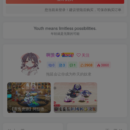
您当前未登录！建议登陆后购买，可保存购买订单
Youth means limitless possibilities.
年轻就是无限的可能
啊羡
关注
0
3
1
2908
3860
拖延会让你成为昨天的奴隶
【寄售资源】阿拉德之怒回归大陆+GM授权后台+用户后台+运营后台+安卓iOS双端
【寄售资源】口袋觉醒修复版+运营管理后台+授权后台+多功能玩家后台