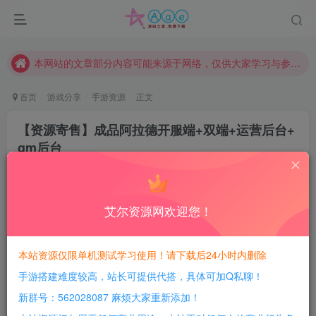
现在赞助会员享受专属折扣，详情点击此条公告。
请勿相信任何评论区广告！以免上当受骗！
本网站的文章部分内容可能来源于网络，仅供大家学习与参考，如有侵权，请联系站长QQ466107887进行删除处理。
首页
游戏分享
手游资源
正文
【资源寄售】成品阿拉德开服端+双端+运营后台+
gm后台
啊羡
关注
3年前发布
2
287
8
艾尔资源网欢迎您！
每日活跃最高可获得600积分！所有资源可以使用
积分免费兑换！
本站资源仅限单机测试学习使用！请下载后24小时内删除
出个65和120级版本阿拉德
手游搭建难度较高，站长可提供代搭，具体可加Q私聊！
新群号：562028087 麻烦大家重新添加！
65的1.2k