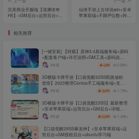
上一篇
下一篇
完美商业开服端【清渊传奇
仙侠手游上古传说win+安卓
H5】+GM后台+运营后台+自
苹果双端+不限IP位数+跨服
动开新区/合区+详细教程+活
多区+运营后台+授权后台
动全开
+假人陪玩
相关推荐
[一键安装] 【转载】原神3.4真端服务端+源码
+配套客户端+详尽说明+GM工具+源码说明
文件
2.8W+
3年前
66
3D横版卡牌手游【口袋觉醒32SS凯路迪欧·
觉悟】2023整理Centos手工端服务端+支付
对接+安卓苹果双端+运营后台+GM授权后台
1.7W+
3年前
300
+代理后台
3D横版卡牌手游【口袋觉醒23SS】最新整理
+安卓苹果双端+运营后台+GM后台+详细搭
建教程
1.4W+
3年前
300
【口袋觉醒29SS暴龙神】+安卓苹果双端+运
营后台+GM授权后台+ubuntu学习端