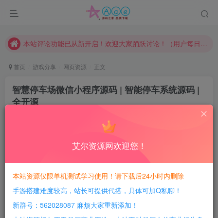
请勿相信任何评论区广告！以免上当受骗！
本网站的文章部分内容可能来源于网络，仅供大家学习与参考，如有侵权，请联系站长QQ466107887进行删除处理。
本站评论功能已从新开启！欢迎大家踊跃讨论！（用户每日活跃可得积分数量增加至600，加速获得更多免费资源！）
本站资源大多存储在云盘，如发现链接失效，请联系我们我们会第一时间更新。
首页
游戏分享
网页资源
正文
本站一律禁止以任何方式发布或转载任何违法的相关信息，访客发现请向站长举报
智慧停车场微信小程序源码 | 智能停车系统源码 |
现在赞助会员享受专属折扣，详情点击此条公告。
全开源
请勿相信任何评论区广告！以免上当受骗！
豆豆呀
关注
本网站的文章部分内容可能来源于网络，仅供大家学习与参考，如有侵权，请联系站长QQ466107887进行删除处理。
3年前发布
1
150
9
艾尔资源网欢迎您！
每日活跃最高可获得600积分！所有资源可以使用
积分免费兑换！
本站资源仅限单机测试学习使用！请下载后24小时内删除
手游搭建难度较高，站长可提供代搭，具体可加Q私聊！
简介：
新群号：562028087 麻烦大家重新添加！
智慧停车场微信小程序源码 | 智能停车系统源码 | 全开