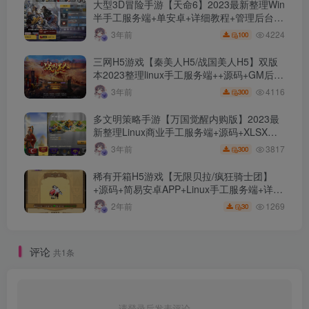
大型3D冒险手游【天命6】2023最新整理Win
半手工服务端+单安卓+详细教程+管理后台
+游戏前后端源码【站长亲测】
4224
3年前
100
三网H5游戏【秦美人H5/战国美人H5】双版
本2023整理linux手工服务端++源码+GM后台
+简易安卓APP+详细搭建教程+【站长亲测】
4116
3年前
300
多文明策略手游【万国觉醒内购版】2023最
新整理Linux商业手工服务端+源码+XLSX表
+运营后台+详细教程【站长亲测】
3817
3年前
300
稀有开箱H5游戏【无限贝拉/疯狂骑士团】
+源码+简易安卓APP+Linux手工服务端+详细
搭建教程
1269
2年前
30
评论
共1条
请登录后发表评论