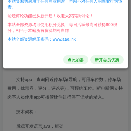
本站资源切勿用于任何商业用途，本站不对任何人的商业行为负
源
责。
论坛评论功能已从新开启！欢迎大家踊跃讨论！
本停车场系统兼容市面上主流的多家相机，理论上兼容
本站全部资源均可使用积分兑换，每日活跃最高可获得600积
所有硬件，可灵活扩展，相机识别后数据自动上传到云端并
分，相当于本站所有资源均可白嫖！
记录，校验相机唯一id和硬件序列号，防止非正常数据录
本站全部资源解压密码：www.aae.ink
入，用户手机查询停车记录详情可自主缴费(支持微信，支付
宝，银行接口支付，支持每个停车场指定不同的商户进行收
点此加群
新开会员优惠
款)，支付后出场在免费时间内会自动抬杆。
支持app上查询附近停车场(导航，可用车位数，停车场
费用，优惠券，评分，评论等)，可预约车位。断电断网支持
岗亭人员使用app可接管硬件进行停车记录的录入。
技术架构：
后端开发语言java，框架