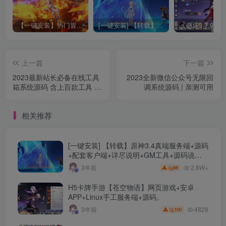
【一键安装】热门冒险策略类游戏崩坏：星穹铁道全新2.3版本一键端+一键代理+一键启动+免虚拟机
[一键安装] 【转载】原神3.4真端服务端+源码+配套客户端+详尽说明+GM工具+源码说明文件
上一篇
下一篇
2023最新站长必备在线工具
2023全新微信公众号无限回
箱系统源码 含上百款工具 带
调系统源码 | 亲测可用
后台版本 自适应模板 优化修
复版
相关推荐
[一键安装] 【转载】原神3.4真端服务端+源码
+配套客户端+详尽说明+GM工具+源码说明
文件
2.8W+
3年前
66
H5卡牌手游【苍空物语】网页游戏+安卓
APP+Linux手工服务端+源码。
4828
3年前
100