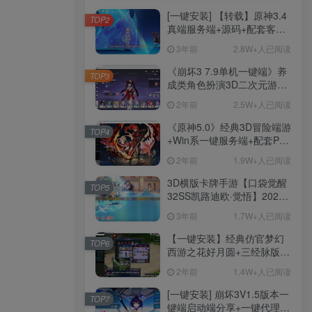
[一键安装] 【转载】原神3.4
TOP2
真端服务端+源码+配套客户
端+详尽说明+GM工具+源码
3年前
2.8W+人已阅读
说明文件
《崩坏3 7.9单机一键端》养
TOP3
成类角色扮演3D二次元游
戏、单机一键端、全角色可
2年前
2.5W+人已阅读
用、无限资源、附带保姆级
安装教程
《原神5.0》经典3D冒险端游
TOP4
+Win系一键服务端+配套PC
客户端+新版割草机+全系卡
2年前
1.9W+人已阅读
池文件
3D横版卡牌手游【口袋觉醒
TOP5
32SS凯路迪欧·觉悟】2023
整理Centos手工端服务端
3年前
1.7W+人已阅读
+支付对接+安卓苹果双端+运
营后台+GM授权后台+代理
【一键安装】经典仿官梦幻
TOP6
后台
西游之花好月圆+三经脉版本
+助战分角色+VIP礼包+会员
2年前
1.4W+人已阅读
卡+剧情活动+视频搭建及其
他修改资料
[一键安装] 崩坏3V1.5版本一
TOP7
键端启动端分享+一键代理