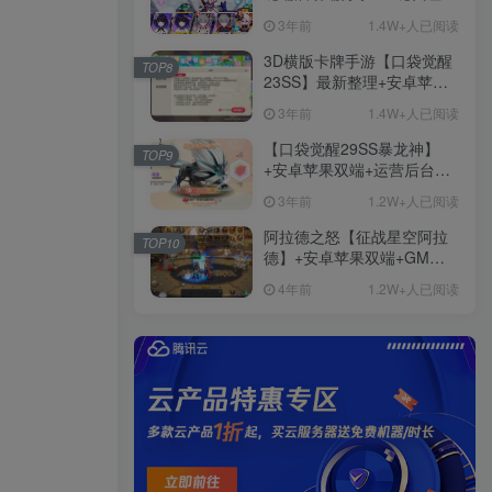
+免虚拟机一键启动+女武神
3年前
1.4W+人已阅读
ID+详细指令+极简一键修改
3D横版卡牌手游【口袋觉醒
TOP8
23SS】最新整理+安卓苹果
双端+运营后台+GM后台+详
3年前
1.4W+人已阅读
细搭建教程
【口袋觉醒29SS暴龙神】
TOP9
+安卓苹果双端+运营后台
+GM授权后台+ubuntu学习
3年前
1.2W+人已阅读
端
阿拉德之怒【征战星空阿拉
TOP10
德】+安卓苹果双端+GM授
权后台+运营后台+活动全开
4年前
1.2W+人已阅读
+详细教程