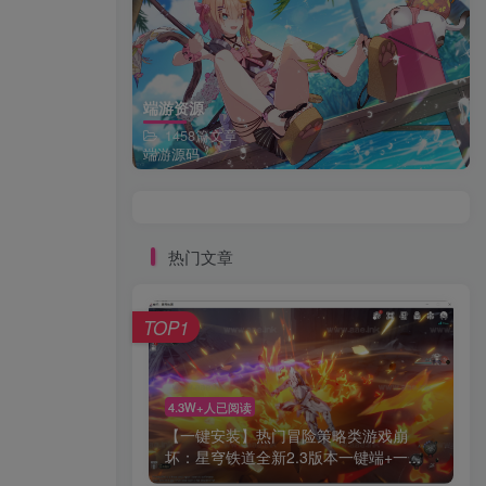
端游资源
1458篇文章
端游源码
热门文章
TOP1
4.3W+人已阅读
【一键安装】热门冒险策略类游戏崩
坏：星穹铁道全新2.3版本一键端+一...