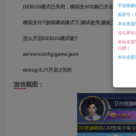
手游搭建
DEBUG模式已关闭，模拟支付功能已开启
新群号：5
模拟支付?游戏调试模式下,测试使用,摄政王模拟支
本站资源
论坛评论
怎么开启DEBUG模式呢?
本站全部
白嫖！
server\config\game.json
本站全部资
debug:0,//1开启,0关闭
游戏截图：