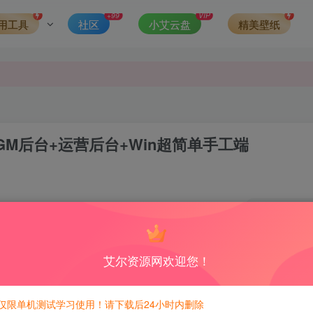
发现请向站长举报
+99
VIP
用工具
社区
小艾云盘
精美壁纸
侵权，请联系站长QQ466107887进行删除处理。
GM后台+运营后台+Win超简单手工端
3
317
积分免费兑换！
艾尔资源网欢迎您！
仅限单机测试学习使用！请下载后24小时内删除