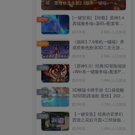
坏：星穹铁道全新2.3版本一键端+一...
[一键安装] 【转载】原神3.4
TOP2
真端服务端+源码+配套客户
端+详尽说明+GM工具+源码
3年前
2.8W+人已阅读
说明文件
《崩坏3 7.9单机一键端》养
TOP3
成类角色扮演3D二次元游
戏、单机一键端、全角色可
2年前
2.5W+人已阅读
用、无限资源、附带保姆级
安装教程
《原神5.0》经典3D冒险端游
TOP4
+Win系一键服务端+配套PC
客户端+新版割草机+全系卡
2年前
1.9W+人已阅读
池文件
3D横版卡牌手游【口袋觉醒
TOP5
32SS凯路迪欧·觉悟】2023
整理Centos手工端服务端
3年前
1.7W+人已阅读
+支付对接+安卓苹果双端+运
营后台+GM授权后台+代理
【一键安装】经典仿官梦幻
TOP6
后台
西游之花好月圆+三经脉版本
+助战分角色+VIP礼包+会员
2年前
1.4W+人已阅读
卡+剧情活动+视频搭建及其