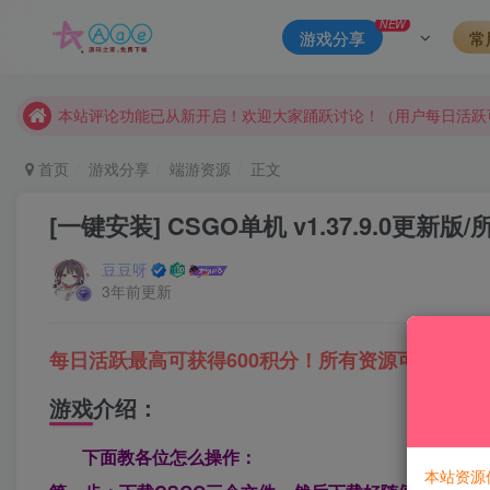
NEW
游戏分享
常
请勿相信任何评论区广告！以免上当受骗！
本网站的文章部分内容可能来源于网络，仅供大家学习与参考，如有
本站评论功能已从新开启！欢迎大家踊跃讨论！（用户每日活跃
本站资源大多存储在云盘，如发现链接失效，请联系我们我们会
首页
游戏分享
端游资源
正文
本站一律禁止以任何方式发布或转载任何违法的相关信息，访客
[一键安装] CSGO单机 v1.37.9.0更
现在赞助会员享受专属折扣，详情点击此条公告。
请勿相信任何评论区广告！以免上当受骗！
豆豆呀
3年前更新
本网站的文章部分内容可能来源于网络，仅供大家学习与参考，如有
每日活跃最高可获得600积分！所有资源可以使用
游戏介绍：
下面教各位怎么操作：
本站资源