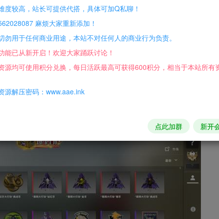
个解压！！解压出来有一个
setup
的运行~~~
难度较高，站长可提供代搭，具体可加Q私聊！
O的文件夹！！！
62028087 麻烦大家重新添加！
建的CSGO文件夹！！！
切勿用于任何商业用途，本站不对任何人的商业行为负责。
个
Counter-Strike Global Offensive [7L]图标
也删除了！！！
功能已从新开启！欢迎大家踊跃讨论！
即可进入游戏！！！！
资源均可使用积分兑换，每日活跃最高可获得600积分，相当于本站所有
源解压密码：www.aae.ink
点此加群
新开