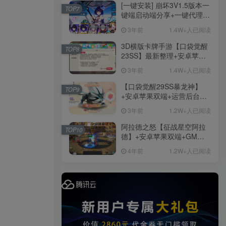
他修改资料
[一键安装] 崩坏3V1.5版本一
TOP7
键端启动端分享+一键代理
+免虚拟机一键启动+女武神
3年前
1.4W+人已阅读
ID+详细指令+极简一键修改
3D横版卡牌手游【口袋觉醒
TOP8
23SS】最新整理+安卓苹果
双端+运营后台+GM后台+详
3年前
1.4W+人已阅读
细搭建教程
【口袋觉醒29SS暴龙神】
TOP9
+安卓苹果双端+运营后台
+GM授权后台+ubuntu学习
3年前
1.2W+人已阅读
端
阿拉德之怒【征战星空阿拉
TOP10
德】+安卓苹果双端+GM授
权后台+运营后台+活动全开
4年前
1.2W+人已阅读
+详细教程