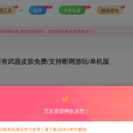
+99
VIP
用工具
社区
小艾云盘
精美壁纸
侵权，请联系站长QQ466107887进行删除处理。
可得积分数量增加至600，加速获得更多免费资源！）
第一时间更新。
发现请向站长举报
新版/所有武器皮肤免费/支持断网游玩/单机版
侵权，请联系站长QQ466107887进行删除处理。
6
443
积分免费兑换！
艾尔资源网欢迎您！
仅限单机测试学习使用！请下载后24小时内删除