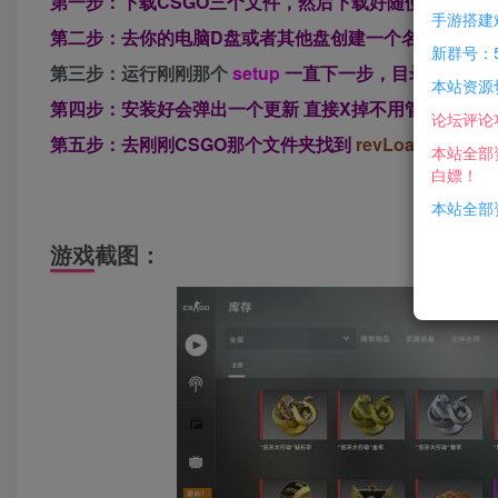
第一步：下载CSGO三个文件，然后下载好随便选择一
手游搭建
第二步：去你的电脑D盘或者其他盘创建一个名字为CSG
新群号：5
第三步：运行刚刚那个
setup
一直下一步，目录选择你创
本站资源
第四步：安装好会弹出一个更新 直接X掉不用管 桌面有
论坛评论
第五步：去刚刚CSGO那个文件夹找到
revLoader
启动
本站全部
白嫖！
本站全部资
游戏截图：