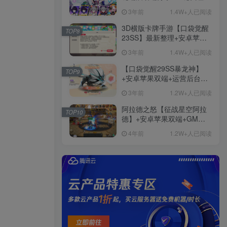
+免虚拟机一键启动+女武神
3年前
1.4W+人已阅读
ID+详细指令+极简一键修改
3D横版卡牌手游【口袋觉醒
TOP8
23SS】最新整理+安卓苹果
双端+运营后台+GM后台+详
3年前
1.4W+人已阅读
细搭建教程
【口袋觉醒29SS暴龙神】
TOP9
+安卓苹果双端+运营后台
+GM授权后台+ubuntu学习
3年前
1.2W+人已阅读
端
阿拉德之怒【征战星空阿拉
TOP10
德】+安卓苹果双端+GM授
权后台+运营后台+活动全开
4年前
1.2W+人已阅读
+详细教程