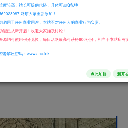
或者虚拟机运行。
难度较高，站长可提供代搭，具体可加Q私聊！
62028087 麻烦大家重新添加！
切勿用于任何商业用途，本站不对任何人的商业行为负责。
功能已从新开启！欢迎大家踊跃讨论！
资源均可使用积分兑换，每日活跃最高可获得600积分，相当于本站所有
关了的，想来没啥大问题。
源解压密码：www.aae.ink
好，打开引擎就能畅玩，，
点此加群
新开
的一个文件操作就行。