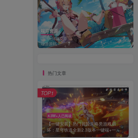
端游资源
1458篇文章
端游源码
热门文章
TOP1
4.3W+人已阅读
【一键安装】热门冒险策略类游戏崩
坏：星穹铁道全新2.3版本一键端+一...