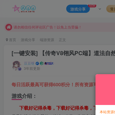
本站一律禁止以任何方式发布或转载任何违法的相关信息，访客
NEW
游戏分享
常
现在赞助会员享受专属折扣，详情点击此条公告。
请勿相信任何评论区广告！以免上当受骗！
本网站的文章部分内容可能来源于网络，仅供大家学习与参考，如有
首页
游戏分享
端游资源
正文
[一键安装] 【传奇V8翎风PC端】道法
豆豆呀
3年前更新
每日活跃最高可获得600积分！所有资源可以使用
游戏介绍：
下载好记得杀毒，下载好记得杀毒，下载好记
本站资源