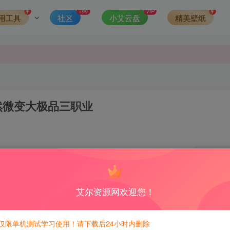
发现请向站长举报
+99
VIP
用工具
社区
小艾云盘
精美壁纸
侵权，请联系站长QQ466107887进行删除处理。
自然微变大极品三职业
4
积分免费兑换！
艾尔资源网欢迎您！
得杀毒
仅限单机测试学习使用！请下载后24小时内删除