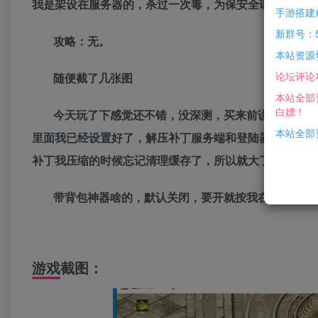
我是架设在服务器的，杀过一次毒，为保安全请再杀一次
手游搭建
新群号：5
攻略：无。
本站资源
论坛评论
随便截了几张图
本站全部
白嫖！
今天玩了下感觉还不错，没深测，买来前说是群服通
本站全部资
里面我已经设置好了，解压补丁服务端和登陆器出来，放
补丁我压缩的时候忘记清理缓存了，所以就大了一点
带背包神器啥的，默认关闭，要开就按我在服务端放
游戏截图：