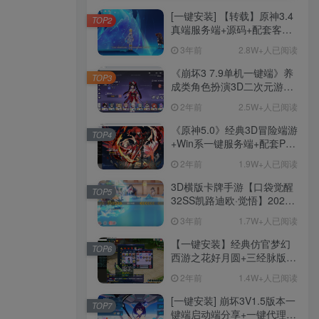
[一键安装] 【转载】原神3.4
TOP2
真端服务端+源码+配套客户
端+详尽说明+GM工具+源码
3年前
2.8W+人已阅读
说明文件
《崩坏3 7.9单机一键端》养
TOP3
成类角色扮演3D二次元游
戏、单机一键端、全角色可
2年前
2.5W+人已阅读
用、无限资源、附带保姆级
安装教程
《原神5.0》经典3D冒险端游
TOP4
+Win系一键服务端+配套PC
客户端+新版割草机+全系卡
2年前
1.9W+人已阅读
池文件
3D横版卡牌手游【口袋觉醒
TOP5
32SS凯路迪欧·觉悟】2023
整理Centos手工端服务端
3年前
1.7W+人已阅读
+支付对接+安卓苹果双端+运
营后台+GM授权后台+代理
【一键安装】经典仿官梦幻
TOP6
后台
西游之花好月圆+三经脉版本
+助战分角色+VIP礼包+会员
2年前
1.4W+人已阅读
卡+剧情活动+视频搭建及其
他修改资料
[一键安装] 崩坏3V1.5版本一
TOP7
键端启动端分享+一键代理