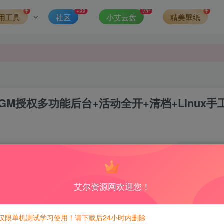
发现请向站长举报
+99
VIP
用工具
社区
小艾云盘
精美壁纸
侵权，请联系站长QQ466107887进行删除处理。
M授权多功能后台+活动全开+清档+Linux手
2
508
积分免费兑换！
艾尔资源网欢迎您！
有少量BUG
仅限单机测试学习使用！请下载后24小时内删除