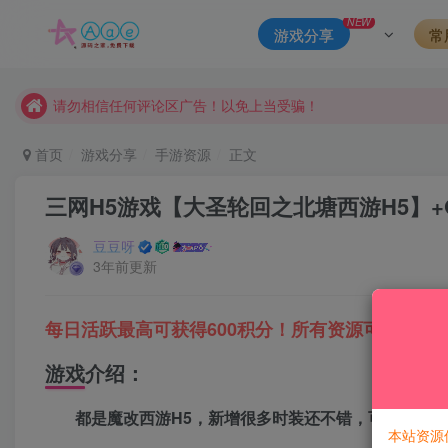
本站一律禁止以任何方式发布或转载任何违法的相关信息，访客
NEW
游戏分享
常
现在赞助会员享受专属折扣，详情点击此条公告。
请勿相信任何评论区广告！以免上当受骗！
本网站的文章部分内容可能来源于网络，仅供大家学习与参考，如有
首页
游戏分享
手游资源
正文
三网H5游戏【大圣轮回之北塘西游H5】+G
豆豆呀
3年前更新
每日活跃最高可获得600积分！所有资源可以使用
游戏介绍：
都是魔改西游H5，新增很多时装还不错，可玩性高，
本站资源