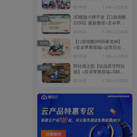
+免虚拟机一键启动+女武神
3年前
1.4W+人已阅读
ID+详细指令+极简一键修改
3D横版卡牌手游【口袋觉醒
TOP8
23SS】最新整理+安卓苹果
双端+运营后台+GM后台+详
3年前
1.4W+人已阅读
细搭建教程
【口袋觉醒29SS暴龙神】
TOP9
+安卓苹果双端+运营后台
+GM授权后台+ubuntu学习
3年前
1.2W+人已阅读
端
阿拉德之怒【征战星空阿拉
TOP10
德】+安卓苹果双端+GM授
权后台+运营后台+活动全开
4年前
1.2W+人已阅读
+详细教程