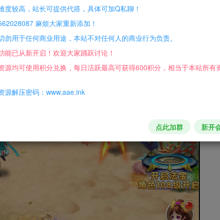
难度较高，站长可提供代搭，具体可加Q私聊！
62028087 麻烦大家重新添加！
切勿用于任何商业用途，本站不对任何人的商业行为负责。
功能已从新开启！欢迎大家踊跃讨论！
资源均可使用积分兑换，每日活跃最高可获得600积分，相当于本站所有
源解压密码：www.aae.ink
点此加群
新开