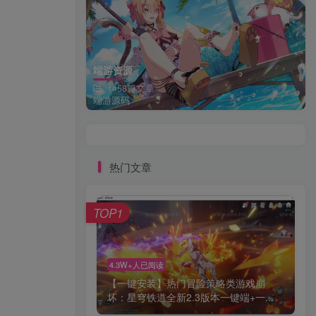
端游资源
1458篇文章
端游源码
热门文章
TOP1
4.3W+人已阅读
【一键安装】热门冒险策略类游戏崩
坏：星穹铁道全新2.3版本一键端+一...