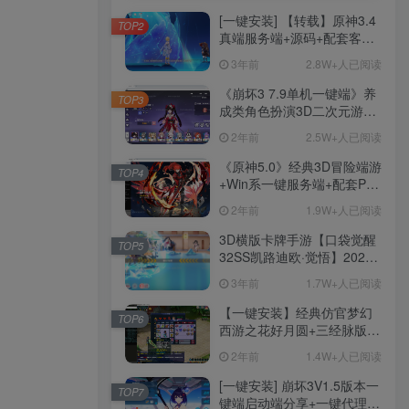
[一键安装] 【转载】原神3.4
TOP2
真端服务端+源码+配套客户
端+详尽说明+GM工具+源码
3年前
2.8W+人已阅读
说明文件
《崩坏3 7.9单机一键端》养
TOP3
成类角色扮演3D二次元游
戏、单机一键端、全角色可
2年前
2.5W+人已阅读
用、无限资源、附带保姆级
安装教程
《原神5.0》经典3D冒险端游
TOP4
+Win系一键服务端+配套PC
客户端+新版割草机+全系卡
2年前
1.9W+人已阅读
池文件
3D横版卡牌手游【口袋觉醒
TOP5
32SS凯路迪欧·觉悟】2023
整理Centos手工端服务端
3年前
1.7W+人已阅读
+支付对接+安卓苹果双端+运
营后台+GM授权后台+代理
【一键安装】经典仿官梦幻
TOP6
后台
西游之花好月圆+三经脉版本
+助战分角色+VIP礼包+会员
2年前
1.4W+人已阅读
卡+剧情活动+视频搭建及其
他修改资料
[一键安装] 崩坏3V1.5版本一
TOP7
键端启动端分享+一键代理