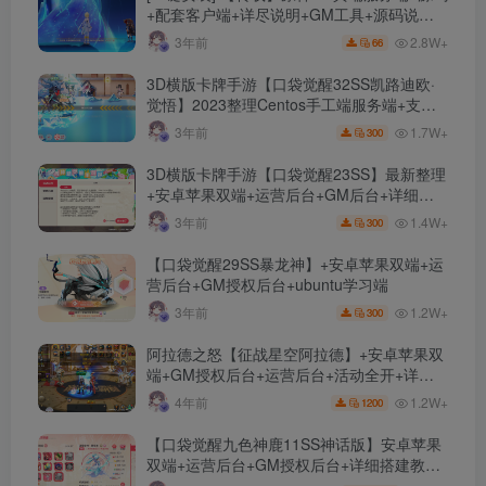
+配套客户端+详尽说明+GM工具+源码说明
文件
2.8W+
3年前
66
3D横版卡牌手游【口袋觉醒32SS凯路迪欧·
觉悟】2023整理Centos手工端服务端+支付
对接+安卓苹果双端+运营后台+GM授权后台
1.7W+
3年前
300
+代理后台
3D横版卡牌手游【口袋觉醒23SS】最新整理
+安卓苹果双端+运营后台+GM后台+详细搭
建教程
1.4W+
3年前
300
【口袋觉醒29SS暴龙神】+安卓苹果双端+运
营后台+GM授权后台+ubuntu学习端
1.2W+
3年前
300
阿拉德之怒【征战星空阿拉德】+安卓苹果双
端+GM授权后台+运营后台+活动全开+详细
教程
1.2W+
4年前
1200
【口袋觉醒九色神鹿11SS神话版】安卓苹果
双端+运营后台+GM授权后台+详细搭建教
程。