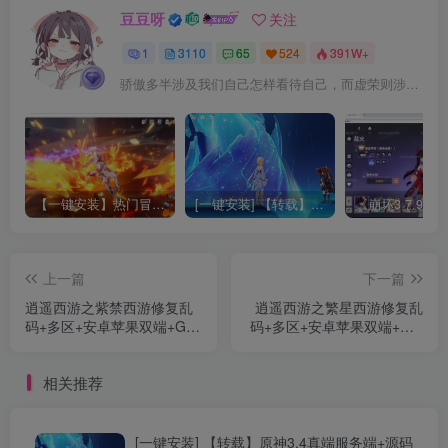
豆豆呀
关注
1
3110
65
524
391W+
骄傲多半涉及我们自己怎样看待自己，而虚荣则涉及我们想别人怎样看我们
【一键安装】热门冒险策略类游戏崩坏：星穹铁道全新2.3版本一键端+一键代理+一键启动+免虚拟机
[一键安装] 【转载】原神3.4真端服务端+源码+配套客户端+详尽说明+GM工具+源码说明文件
上一篇
下一篇
逍遥西游之紫禁西游修复乱
逍遥西游之繁星西游修复乱
码+多区+安卓苹果双端+GM
码+多区+安卓苹果双端+GM
后台+Linux手动端+活动全开
后台+Linux手动端+活动全开
+画面精修
+画面精修
相关推荐
[一键安装] 【转载】原神3.4真端服务端+源码