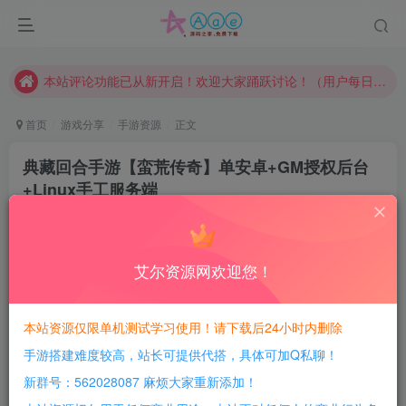
请勿相信任何评论区广告！以免上当受骗！
本网站的文章部分内容可能来源于网络，仅供大家学习与参考，如有侵权，请联系站长QQ466107887进行删除处理。
本站评论功能已从新开启！欢迎大家踊跃讨论！（用户每日活跃可得积分数量增加至600，加速获得更多免费资源！）
本站资源大多存储在云盘，如发现链接失效，请联系我们我们会第一时间更新。
首页
游戏分享
手游资源
正文
本站一律禁止以任何方式发布或转载任何违法的相关信息，访客发现请向站长举报
典藏回合手游【蛮荒传奇】单安卓+GM授权后台
现在赞助会员享受专属折扣，详情点击此条公告。
+Linux手工服务端
请勿相信任何评论区广告！以免上当受骗！
豆豆呀
关注
本网站的文章部分内容可能来源于网络，仅供大家学习与参考，如有侵权，请联系站长QQ466107887进行删除处理。
3年前更新
1
4827
1323
艾尔资源网欢迎您！
每日活跃最高可获得600积分！所有资源可以使用
积分免费兑换！
本站资源仅限单机测试学习使用！请下载后24小时内删除
手游搭建难度较高，站长可提供代搭，具体可加Q私聊！
游戏介绍：
新群号：562028087 麻烦大家重新添加！
服务端修改：