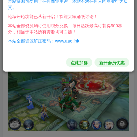
本站资源切勿用于任何商业用途，本站不对任何人的商业行为负
责。
\data\kapai_server\config\addr_config.ini
论坛评论功能已从新开启！欢迎大家踊跃讨论！
\data\kapai_server\config\ClientConfig.ini
本站全部资源均可使用积分兑换，每日活跃最高可获得600积
分，相当于本站所有资源均可白嫖！
\data\kapai_server\config\server_config.lua
本站全部资源解压密码：www.aae.ink
游戏截图：
点此加群
新开会员优惠