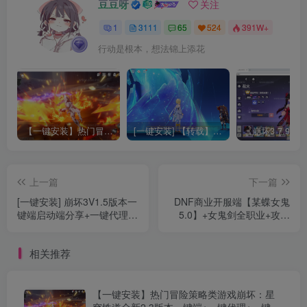
豆豆呀
关注
1
3111
65
524
391W+
行动是根本，想法锦上添花
【一键安装】热门冒险策略类游戏崩坏：星穹铁道全新2.3版本一键端+一键代理+一键启动+免虚拟机
[一键安装] 【转载】原神3.4真端服务端+源码+配套客户端+详尽说明+GM工具+源码说明文件
上一篇
下一篇
[一键安装] 崩坏3V1.5版本一
DNF商业开服端【某蝶女鬼
键端启动端分享+一键代理
5.0】+女鬼剑全职业+攻略
+免虚拟机一键启动+女武神
+三套GM工具+特色字体血
ID+详细指令+极简一键修改
槽+最新时装
相关推荐
【一键安装】热门冒险策略类游戏崩坏：星