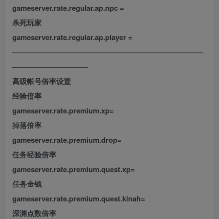
gameserver.rate.regular.ap.npc =
杀死玩家
gameserver.rate.regular.ap.player =
——————————————————————————
——————————-
高级帐号倍率设置
经验倍率
gameserver.rate.premium.xp=
掉落倍率
gameserver.rate.premium.drop=
任务经验倍率
gameserver.rate.premium.quest.xp=
任务金钱
gameserver.rate.premium.quest.kinah=
深渊点数倍率