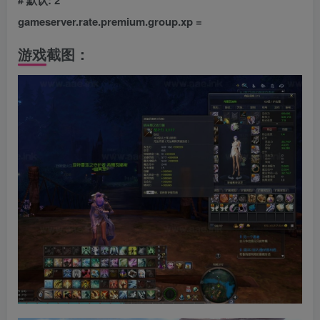
# 默认: 2
gameserver.rate.premium.group.xp =
游戏截图：