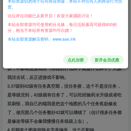
本站资源切勿用于任何商业用途，本站不对任何人的商业行为负
责。
得不影响游戏进度，我玩的是魔族路线
论坛评论功能已从新开启！欢迎大家踊跃讨论！
1.我没有打所有副本，不过了很多副本，我没去是因为就我
本站全部资源均可使用积分兑换，每日活跃最高可获得600积
和朋友2个人，打不过，还有些是要什么钥匙，估计是要前
分，相当于本站所有资源均可白嫖！
置，我就遇到一个副本就是最后是一个法师打完了应该出一
本站全部资源解压密码：www.aae.ink
个大黑龙的BOSS，结果等半天没出现。
2.魔族你创建好人物以后进游戏的造型是和你一样的，就是
进游戏前选角色的界面那个地方是永远是一个造型固定默
点此加群
新开会员优惠
认，不影响进游戏后（你捏的什么样子就是什么样子）天族
我没去试，反正进游戏不影响。
3.37级到42级有任务真空期，没任务接，这个不是没任务，
是等级没到，42级就有任务了，可以吃经验药水升级或者吃
双刷怪，我自己的端我是把这个地图的几个任务奖励修改
了，做完那几个任务整好42就可以继续了（估计很多任务都
是修改等级不会像我慢慢任务练级上去）。
4.后期有个图有些怪名字是编号，这个不影响。