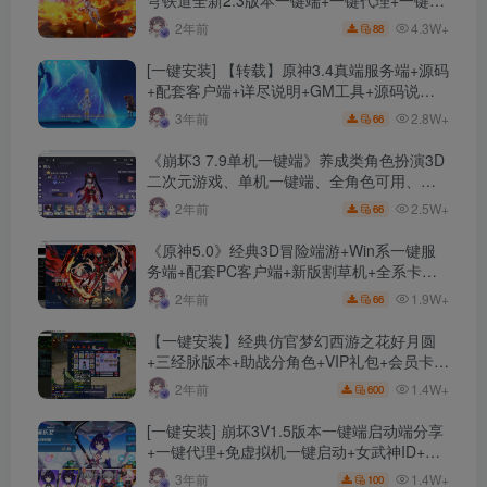
穹铁道全新2.3版本一键端+一键代理+一键启
动+免虚拟机
4.3W+
2年前
88
[一键安装] 【转载】原神3.4真端服务端+源码
+配套客户端+详尽说明+GM工具+源码说明
文件
2.8W+
3年前
66
《崩坏3 7.9单机一键端》养成类角色扮演3D
二次元游戏、单机一键端、全角色可用、无
限资源、附带保姆级安装教程
2.5W+
2年前
66
《原神5.0》经典3D冒险端游+Win系一键服
务端+配套PC客户端+新版割草机+全系卡池
文件
1.9W+
2年前
66
【一键安装】经典仿官梦幻西游之花好月圆
+三经脉版本+助战分角色+VIP礼包+会员卡
+剧情活动+视频搭建及其他修改资料
1.4W+
2年前
600
[一键安装] 崩坏3V1.5版本一键端启动端分享
+一键代理+免虚拟机一键启动+女武神ID+详
细指令+极简一键修改
1.4W+
3年前
100