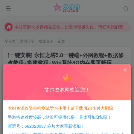
本网站的文章部分内容可能来源于网络，仅供大家学习与参考，如有侵权，请联系站长QQ466107887进行删除处理。
本站评论功能已从新开启！欢迎大家踊跃讨论！（用户每日活跃可得积分数量增加至600，加速获得更多免费资源！）
本站资源大多存储在云盘，如发现链接失效，请联系我们我们会第一时间更新。
本站一律禁止以任何方式发布或转载任何违法的相关信息，访客发现请向站长举报
首页
游戏分享
端游资源
正文
现在赞助会员享受专属折扣，详情点击此条公告。
[一键安装] 永恒之塔5.8一键端+外网教程+数据修
请勿相信任何评论区广告！以免上当受骗！
改教程+搭建教程+Win系统8G内存即可畅玩
本网站的文章部分内容可能来源于网络，仅供大家学习与参考，如有侵权，请联系站长QQ466107887进行删除处理。
豆豆呀
关注
3年前更新
12
6591
1011
艾尔资源网欢迎您！
每日活跃最高可获得600积分！所有资源可以使用
积分免费兑换！
本站资源仅限单机测试学习使用！请下载后24小时内删除
手游搭建难度较高，站长可提供代搭，具体可加Q私聊！
游戏介绍：
新群号：562028087 麻烦大家重新添加！
我现在就说下这个端我遇到的一些问题，反正我个人觉