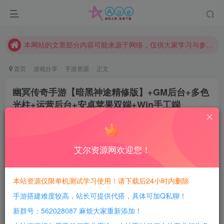
请勿相信任何评论区广告！以免上当受骗！
本网站的文章部分内容可能来源于网络，仅供大家学习与参考，如有侵权，请联系站长QQ466107887进行删除处理。
本站评论功能已从新开启！欢迎大家踊跃讨论！（用户每日活跃可得积分数量增加至600，加速获得更多免费资源！）
首页
游戏分享
手游资源
正文
本站资源大多存储在云盘，如发现链接失效，请联系我们我们会第一时间更新。
本站一律禁止以任何方式发布或转载任何违法的相关信息，访客发现请向站长举报
幽冥传奇手游【暗黑神途精修版】+GM后台+多色
光柱+运营后台+安卓苹果双端+Win手工端
现在赞助会员享受专属折扣，详情点击此条公告。
请勿相信任何评论区广告！以免上当受骗！
豆豆呀
关注
3年前更新
本网站的文章部分内容可能来源于网络，仅供大家学习与参考，如有侵权，请联系站长QQ466107887进行删除处理。
2
5205
612
艾尔资源网欢迎您！
每日活跃最高可获得600积分！所有资源可以使用
积分免费兑换！
本站资源仅限单机测试学习使用！请下载后24小时内删除
手游搭建难度较高，站长可提供代搭，具体可加Q私聊！
游戏介绍：
新群号：562028087 麻烦大家重新添加！