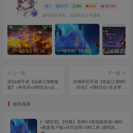
1
3111
65
524
391W+
我可能不完美，但是我至少不虚伪
【一键安装】热门冒险策略类游戏崩坏：星穹铁道全新2.3版本一键端+一键代理+一键启动+免虚拟机
[一键安装] 【转载】原神3.4真端服务端+源码+配套客户端+详尽说明+GM工具+源码说明文件
上一篇
下一篇
3D仙侠手游【仙缘江湖精修
经典怀旧手游【热血江湖情9
版】+单安卓+GM后台+运营
职业】+GM后台+安卓苹果
后台+Linux手动端+活动全开
双端+Windows手工服务端
+假人陪玩
+详细教程
相关推荐
[一键安装] 【转载】原神3.4真端服务端+源码
+配套客户端+详尽说明+GM工具+源码说明
文件