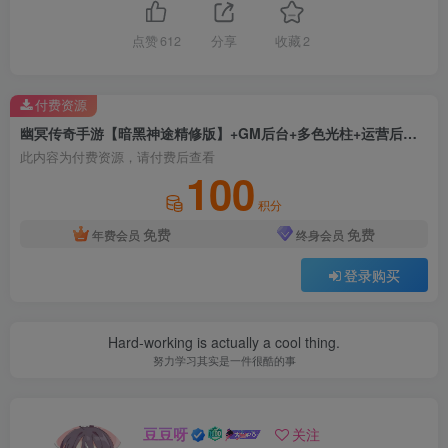
点赞
612
分享
收藏
2
付费资源
幽冥传奇手游【暗黑神途精修版】+GM后台+多色光柱+运营后台+安卓苹果双端+Win手工端
此内容为付费资源，请付费后查看
100
积分
免费
免费
年费会员
终身会员
登录购买
Hard-working is actually a cool thing.
努力学习其实是一件很酷的事
豆豆呀
关注