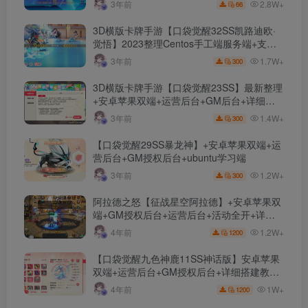
2.8W+
3年前
66
3D横版卡牌手游【口袋觉醒32SS凯路迪欧·
觉悟】2023整理Centos手工端服务端+支付
对接+安卓苹果双端+运营后台+GM授权后台
1.7W+
3年前
300
+代理后台
3D横版卡牌手游【口袋觉醒23SS】最新整理
+安卓苹果双端+运营后台+GM后台+详细搭
建教程
1.4W+
3年前
300
【口袋觉醒29SS暴龙神】+安卓苹果双端+运
营后台+GM授权后台+ubuntu学习端
1.2W+
3年前
300
阿拉德之怒【征战星空阿拉德】+安卓苹果双
端+GM授权后台+运营后台+活动全开+详细
教程
1.2W+
4年前
1200
【口袋觉醒九色神鹿11SS神话版】安卓苹果
双端+运营后台+GM授权后台+详细搭建教
程。
1W+
4年前
1200