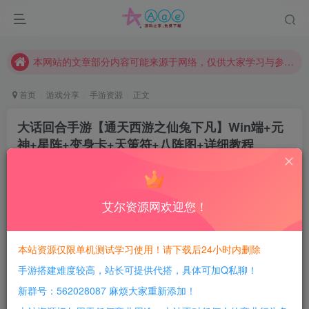
请勿相信任何评论区广告！以免上当受骗！
本网站的文章部分内容可能来源于网络，仅供大家学习与参考，如有侵权，请联系站长QQ466107887进行删除处理。
本站评论功能已从新开启！欢迎大家踊跃讨论！（用户每日活跃可得积分数量增加至600，加速获得更多免费资源！）
本站资源大多存储在云盘，如发现链接失效，请联系我们我们会第一时间更新。
首页
游戏分享
手游资源
正文
本站一律禁止以任何方式发布或转载任何违法的相关信息，访客发现请向站长举报
大话回合手游【通天西游之仙兔下凡】Win端+元
现在赞助会员享受专属折扣，详情点击此条公告。
神+星阵+变身卡+天策符+八阵图+详细教程
请勿相信任何评论区广告！以免上当受骗！
豆豆呀
关注
本网站的文章部分内容可能来源于网络，仅供大家学习与参考，如有侵权，请联系站长QQ466107887进行删除处理。
3年前更新
0
4099
1127
艾尔资源网欢迎您！
每日活跃最高可获得600积分！所有资源可以使用
积分免费兑换！
本站资源仅限单机测试学习使用！请下载后24小时内删除
手游搭建难度较高，站长可提供代搭，具体可加Q私聊！
游戏介绍：
新群号：562028087 麻烦大家重新添加！
新增的东西不少，没有仔细测试，具体自行测试吧，