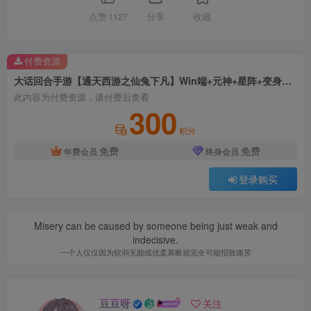
点赞
1127
分享
收藏
付费资源
大话回合手游【通天西游之仙兔下凡】Win端+元神+星阵+变身卡+天策符+八阵图+详细教程
此内容为付费资源，请付费后查看
300
积分
免费
免费
年费会员
终身会员
登录购买
Misery can be caused by someone being just weak and
indecisive.
一个人仅仅因为软弱无能或优柔寡断就完全可能招致痛苦
豆豆呀
关注