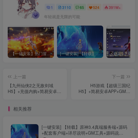
1
3110
65
524
391W+
年轻就是无限的可能
【一键安装】热门冒险策略类游戏崩坏：星穹铁道全新2.3版本一键端+一键代理+一键启动+免虚拟机
[一键安装] 【转载】原神3.4真端服务端+源码+配套客户端+详尽说明+GM工具+源码说明文件
上一篇
下一篇
【九州仙侠2之无敌剑域
H5游戏【超级三国纪
H5】+充值内购+简易安卓
H5】+简易安卓APP+GM授
APP+运营后台+GM授权后
权物品后台+Win端详细教程
台+Linux手动教程
相关推荐
[一键安装] 【转载】原神3.4真端服务端+源码
+配套客户端+详尽说明+GM工具+源码说明