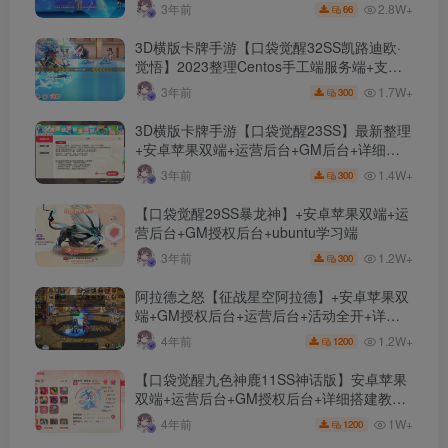
文件
2.8W+
3年前
66
3D横版卡牌手游【口袋觉醒32SS凯路迪欧·
觉悟】2023整理Centos手工端服务端+支付
对接+安卓苹果双端+运营后台+GM授权后台
1.7W+
3年前
300
+代理后台
3D横版卡牌手游【口袋觉醒23SS】最新整理
+安卓苹果双端+运营后台+GM后台+详细搭
建教程
1.4W+
3年前
300
【口袋觉醒29SS暴龙神】+安卓苹果双端+运
营后台+GM授权后台+ubuntu学习端
1.2W+
3年前
300
阿拉德之怒【征战星空阿拉德】+安卓苹果双
端+GM授权后台+运营后台+活动全开+详细
教程
1.2W+
4年前
1200
【口袋觉醒九色神鹿11SS神话版】安卓苹果
双端+运营后台+GM授权后台+详细搭建教
程。
1W+
4年前
1200