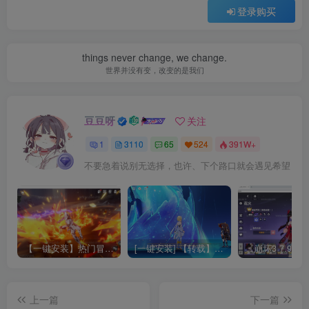
登录购买
things never change, we change.
世界并没有变，改变的是我们
豆豆呀
关注
1
3110
65
524
391W+
不要急着说别无选择，也许、下个路口就会遇见希望
【一键安装】热门冒险策略类游戏崩坏：星穹铁道全新2.3版本一键端+一键代理+一键启动+免虚拟机
[一键安装] 【转载】原神3.4真端服务端+源码+配套客户端+详尽说明+GM工具+源码说明文件
上一篇
下一篇