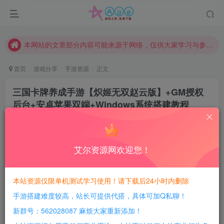
现在赞助会员享受专属折扣，详情点击此条公告。
请勿相信任何评论区广告！以免上当受骗！
本网站的文章部分内容可能来源于网络，仅供大家学习与参考，如有侵权，请联系站长QQ466107887进行删除处理。
首页
游戏分享
手游资源
正文
三国卡牌养成手游【炽姬无双赵云版】+GM授权
后台+安卓苹果双端+Windows系统搭建教程
豆豆呀
关注
3年前更新
0
2318
912
艾尔资源网欢迎您！
每日活跃最高可获得600积分！所有资源可以使用
积分免费兑换！
本站资源仅限单机测试学习使用！请下载后24小时内删除
手游搭建难度较高，站长可提供代搭，具体可加Q私聊！
游戏介绍：
新群号：562028087 麻烦大家重新添加！
提示当前服务器火爆，建议去其他服务器或者耐心等