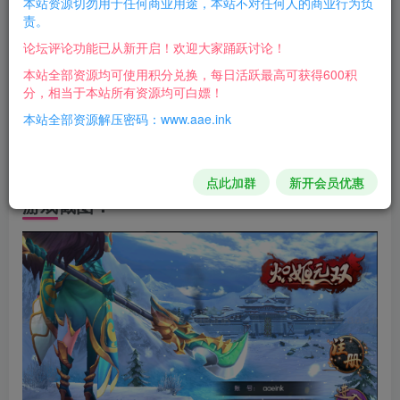
本站资源切勿用于任何商业用途，本站不对任何人的商业行为负
责。
待，
论坛评论功能已从新开启！欢迎大家踊跃讨论！
检查8123端口是否起来了，或者控制台看看所有的服务
本站全部资源均可使用积分兑换，每日活跃最高可获得600积
分，相当于本站所有资源均可白嫖！
是不是显示绿色
本站全部资源解压密码：www.aae.ink
检查登陆界面没有注册按钮，如果没有就是安卓版本不
行，用雷电模拟器就可以了。
点此加群
新开会员优惠
游戏截图：