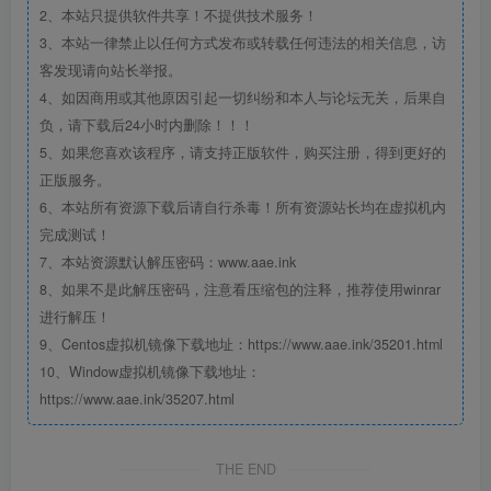
2、本站只提供软件共享！不提供技术服务！
3、本站一律禁止以任何方式发布或转载任何违法的相关信息，访
客发现请向站长举报。
4、如因商用或其他原因引起一切纠纷和本人与论坛无关，后果自
负，请下载后24小时内删除！！！
5、如果您喜欢该程序，请支持正版软件，购买注册，得到更好的
正版服务。
6、本站所有资源下载后请自行杀毒！所有资源站长均在虚拟机内
完成测试！
7、本站资源默认解压密码：www.aae.ink
8、如果不是此解压密码，注意看压缩包的注释，推荐使用winrar
进行解压！
9、Centos虚拟机镜像下载地址：https://www.aae.ink/35201.html
10、Window虚拟机镜像下载地址：
https://www.aae.ink/35207.html
THE END