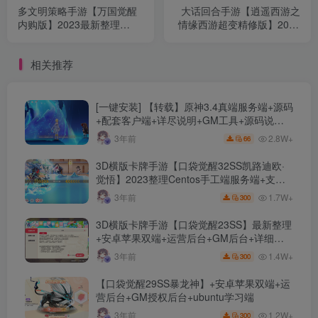
多文明策略手游【万国觉醒
大话回合手游【逍遥西游之
内购版】2023最新整理
情缘西游超变精修版】2023
Linux商业手工服务端+源码
整理Linux手工端+新版
+XLSX表+运营后台+详细教
CDKGM授权后台+详细教程
相关推荐
程【站长亲测】
【站长亲测】
[一键安装] 【转载】原神3.4真端服务端+源码
+配套客户端+详尽说明+GM工具+源码说明
文件
2.8W+
3年前
66
3D横版卡牌手游【口袋觉醒32SS凯路迪欧·
觉悟】2023整理Centos手工端服务端+支付
对接+安卓苹果双端+运营后台+GM授权后台
1.7W+
3年前
300
+代理后台
3D横版卡牌手游【口袋觉醒23SS】最新整理
+安卓苹果双端+运营后台+GM后台+详细搭
建教程
1.4W+
3年前
300
【口袋觉醒29SS暴龙神】+安卓苹果双端+运
营后台+GM授权后台+ubuntu学习端
1.2W+
3年前
300