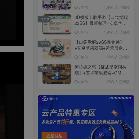
+免虚拟机一键启动+女武神
3年前
1.4W+人已阅读
ID+详细指令+极简一键修改
3D横版卡牌手游【口袋觉醒
TOP8
23SS】最新整理+安卓苹果
双端+运营后台+GM后台+详
3年前
1.4W+人已阅读
细搭建教程
【口袋觉醒29SS暴龙神】
TOP9
+安卓苹果双端+运营后台
+GM授权后台+ubuntu学习
3年前
1.2W+人已阅读
端
阿拉德之怒【征战星空阿拉
TOP10
德】+安卓苹果双端+GM授
权后台+运营后台+活动全开
4年前
1.2W+人已阅读
+详细教程