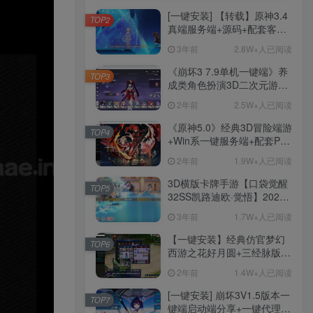
[一键安装] 【转载】原神3.4
TOP2
真端服务端+源码+配套客户
端+详尽说明+GM工具+源码
3年前
2.8W+人已阅读
说明文件
《崩坏3 7.9单机一键端》养
TOP3
成类角色扮演3D二次元游
戏、单机一键端、全角色可
2年前
2.5W+人已阅读
用、无限资源、附带保姆级
安装教程
《原神5.0》经典3D冒险端游
TOP4
+Win系一键服务端+配套PC
客户端+新版割草机+全系卡
2年前
1.9W+人已阅读
池文件
3D横版卡牌手游【口袋觉醒
TOP5
32SS凯路迪欧·觉悟】2023
整理Centos手工端服务端
3年前
1.7W+人已阅读
+支付对接+安卓苹果双端+运
营后台+GM授权后台+代理
【一键安装】经典仿官梦幻
TOP6
后台
西游之花好月圆+三经脉版本
+助战分角色+VIP礼包+会员
2年前
1.4W+人已阅读
卡+剧情活动+视频搭建及其
他修改资料
[一键安装] 崩坏3V1.5版本一
TOP7
键端启动端分享+一键代理