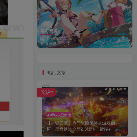
端游资源
1458篇文章
端游源码
热门文章
TOP1
4.3W+人已阅读
【一键安装】热门冒险策略类游戏崩
坏：星穹铁道全新2.3版本一键端+一...