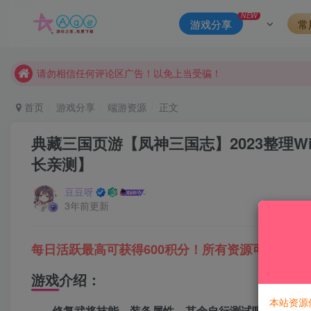
本站一律禁止以任何方式发布或转载任何违法的相关信息，访客
NEW
游戏分享
常
现在赞助会员享受专属折扣，详情点击此条公告。
请勿相信任何评论区广告！以免上当受骗！
本网站的文章部分内容可能来源于网络，仅供大家学习与参考，如有
首页
游戏分享
端游资源
正文
典藏三国页游【凤神三国志】2023整理W
长亲测】
豆豆呀
3年前更新
每日活跃最高可获得600积分！所有资源可以使用
游戏介绍：
本站资源
修复武将技能，装备属性，其余自行测试吧！