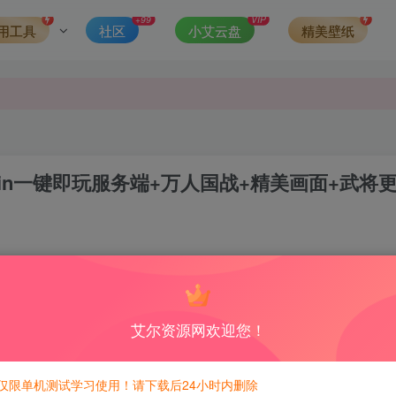
发现请向站长举报
+99
VIP
用工具
社区
小艾云盘
精美壁纸
侵权，请联系站长QQ466107887进行删除处理。
in一键即玩服务端+万人国战+精美画面+武将
3
6
积分免费兑换！
艾尔资源网欢迎您！
仅限单机测试学习使用！请下载后24小时内删除