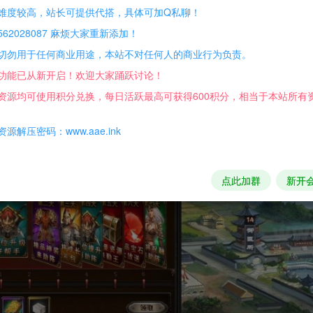
难度较高，站长可提供代搭，具体可加Q私聊！
62028087 麻烦大家重新添加！
切勿用于任何商业用途，本站不对任何人的商业行为负责。
功能已从新开启！欢迎大家踊跃讨论！
资源均可使用积分兑换，每日活跃最高可获得600积分，相当于本站所有
源解压密码：www.aae.ink
点此加群
新开