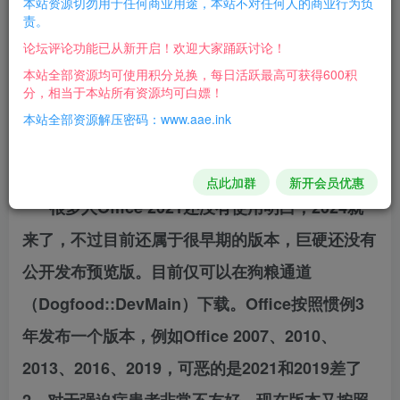
本站资源切勿用于任何商业用途，本站不对任何人的商业行为负
来自一位大神！现在还是预览版，请
责。
论坛评论功能已从新开启！欢迎大家踊跃讨论！
大伙斟酌下载使用，至于怎么激活自
本站全部资源均可使用积分兑换，每日活跃最高可获得600积
分，相当于本站所有资源均可白嫖！
行寻找方法吧，肯定是能够激活使用
本站全部资源解压密码：www.aae.ink
的。
点此加群
新开会员优惠
很多人Office 2021还没有使用明白，2024就
来了，不过目前还属于很早期的版本，巨硬还没有
公开发布预览版。目前仅可以在狗粮通道
（Dogfood::DevMain）下载。Office按照惯例3
年发布一个版本，例如Office 2007、2010、
2013、2016、2019，可恶的是2021和2019差了