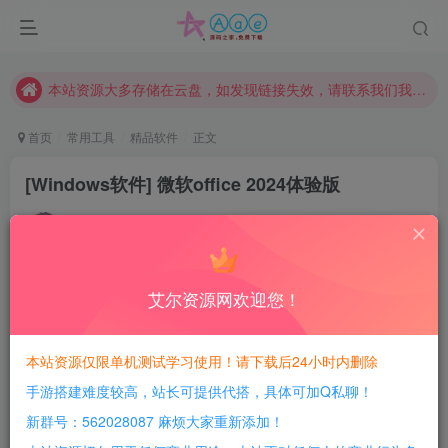
本网站的文章部分内容可能来源于网络，仅供大家学习与参考，如有侵权，请联系站长QQ466107887进行删除处理。
本站评论功能已从新开启！欢迎大家踊跃讨论！（用户每日活跃可得积分数量增加至600，加速获得更多免费资源！）
本站资源大多存储在云盘，如发现链接失效，请联系我们我们会第一时间更新。
本站一律禁止以任何方式发布或转载任何违法的相关信息，访客发现请向站长举报
首页
常用工具
精品软件
正文
现在赞助会员享受专属折扣，详情点击此条公告。
[Windows软件] 微软office 2024体验版
请勿相信任何评论区广告！以免上当受骗！
豆豆呀
本网站的文章部分内容可能来源于网络，仅供大家学习与参考，如有侵权，请联系站长QQ466107887进行删除处理。
关注
3年前发布
5
383
14
艾尔资源网欢迎您！
每日活跃最高可获得600积分！所有资源可以使用
积分免费兑换！
本站资源仅限单机测试学习使用！请下载后24小时内删除
软件介绍：
手游搭建难度较高，站长可提供代搭，具体可加Q私聊！
提前声明：本软件的安装使用方法
新群号：562028087 麻烦大家重新添加！