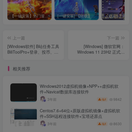
【一键安装】热门冒险策略类游戏崩坏：星穹铁道全新2.3版本一键端+一键代理+一键启动+免虚拟机
[一键安装] 【转载】原神3.4真端服务端+源码+配套客户端+详尽说明+GM工具+源码说明文件
上一篇
下一篇
[Windows软件] B站任务工具
[Windows] 微软官网：
BiliToolPro+登录、投币、点
Windows 11 23H2 正式版
赞、分享视频、直播间挂
ISO 镜像
机、大会员大积分任务、支
相关推荐
持多账号
Windows2012虚拟机镜像+NPP++虚拟机软
件+Navicat数据库连接软件
9842
3年前
1
Centos7.6+64位+原版虚拟机镜像+虚拟机软
件+SSH远程连接软件+宝塔还原点
8630
3年前
1