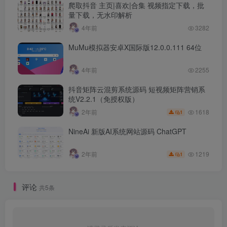
爬取抖音 主页|喜欢|合集 视频指定下载，批
量下载，无水印解析
4年前
3282
MuMu模拟器安卓X国际版12.0.0.111 64位
4年前
2255
抖音矩阵云混剪系统源码 短视频矩阵营销系
统V2.2.1（免授权版）
1618
2年前
1
NineAi 新版AI系统网站源码 ChatGPT
1219
2年前
1
评论
共5条