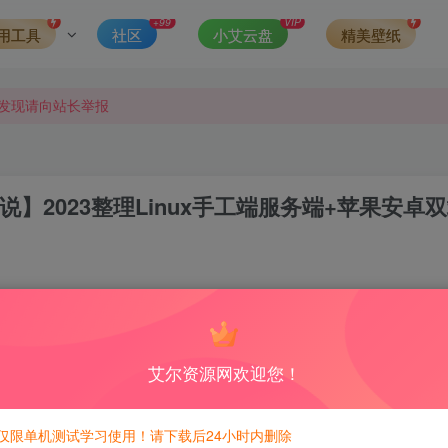
可得积分数量增加至600，加速获得更多免费资源！）
+99
VIP
用工具
社区
小艾云盘
精美壁纸
第一时间更新。
发现请向站长举报
侵权，请联系站长QQ466107887进行删除处理。
2023整理Linux手工端服务端+苹果安卓双
0
477
积分免费兑换！
艾尔资源网欢迎您！
仅限单机测试学习使用！请下载后24小时内删除