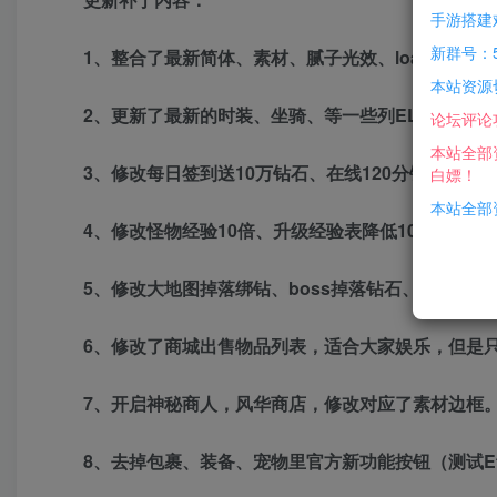
手游搭建
新群号：5
1、整合了最新简体、素材、腻子光效、loading界
本站资源
2、更新了最新的时装、坐骑、等一些列EL相关物品
论坛评论
本站全部
3、修改每日签到送10万钻石、在线120分钟送30
白嫖！
本站全部资
4、修改怪物经验10倍、升级经验表降低10倍
5、修改大地图掉落绑钻、boss掉落钻石、楼兰掉
6、修改了商城出售物品列表，适合大家娱乐，但是只
7、开启神秘商人，风华商店，修改对应了素材边框
8、去掉包裹、装备、宠物里官方新功能按钮（测试E