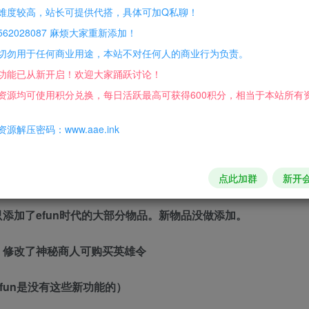
难度较高，站长可提供代搭，具体可加Q私聊！
62028087 麻烦大家重新添加！
面、头像边框。
切勿用于任何商业用途，本站不对任何人的商业行为负责。
功能已从新开启！欢迎大家踊跃讨论！
资源均可使用积分兑换，每日活跃最高可获得600积分，相当于本站所有
万钻石、升级奖励赠送800万钻石（活动领取）
源解压密码：www.aae.ink
点此加群
新开
落、探索古城掉落钻石
添加了efun时代的大部分物品。新物品没做添加。
。修改了神秘商人可购买英雄令
fun是没有这些新功能的）