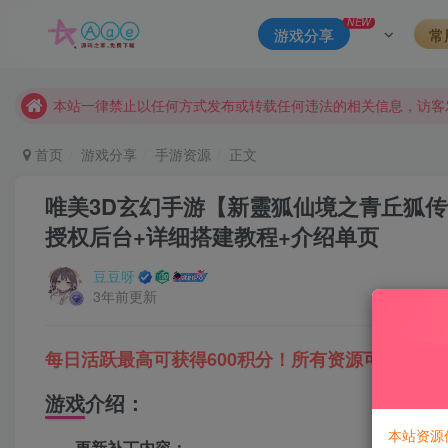
本站评论功能已从新开启！欢迎大家踊跃讨论！（用户每日活跃
NEW
游戏分享
常
本站资源大多存储在云盘，如发现链接失效，请联系我们我们会
本站一律禁止以任何方式发布或转载任何违法的相关信息，访客
现在赞助会员享受专属折扣，详情点击此条公告。
请勿相信任何评论区广告！以免上当受骗！
首页
游戏分享
手游资源
正文
本网站的文章部分内容可能来源于网络，仅供大家学习与参考，如有
唯美3D玄幻手游【新靈狐仙境之青丘狐传说】
授权后台+详细搭建教程+介绍单页
豆豆呀
3年前更新
每日活跃最高可获得600积分！所有资源可以使用
游戏介绍：
本站资源
更新补丁内容：