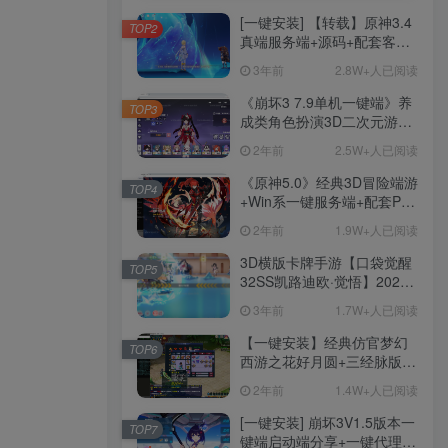
[一键安装] 【转载】原神3.4
TOP2
真端服务端+源码+配套客户
端+详尽说明+GM工具+源码
3年前
2.8W+人已阅读
说明文件
《崩坏3 7.9单机一键端》养
TOP3
成类角色扮演3D二次元游
戏、单机一键端、全角色可
2年前
2.5W+人已阅读
用、无限资源、附带保姆级
安装教程
《原神5.0》经典3D冒险端游
TOP4
+Win系一键服务端+配套PC
客户端+新版割草机+全系卡
2年前
1.9W+人已阅读
池文件
3D横版卡牌手游【口袋觉醒
TOP5
32SS凯路迪欧·觉悟】2023
整理Centos手工端服务端
3年前
1.7W+人已阅读
+支付对接+安卓苹果双端+运
营后台+GM授权后台+代理
【一键安装】经典仿官梦幻
TOP6
后台
西游之花好月圆+三经脉版本
+助战分角色+VIP礼包+会员
2年前
1.4W+人已阅读
卡+剧情活动+视频搭建及其
他修改资料
[一键安装] 崩坏3V1.5版本一
TOP7
键端启动端分享+一键代理