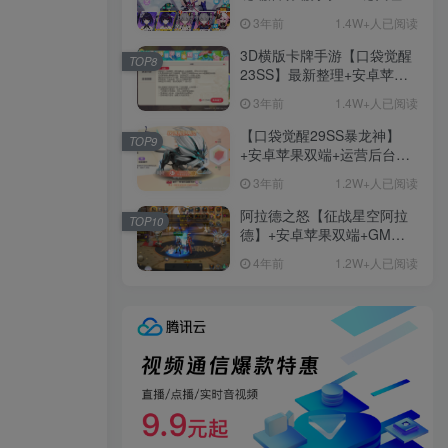
+免虚拟机一键启动+女武神
3年前
1.4W+人已阅读
ID+详细指令+极简一键修改
3D横版卡牌手游【口袋觉醒
TOP8
23SS】最新整理+安卓苹果
双端+运营后台+GM后台+详
3年前
1.4W+人已阅读
细搭建教程
【口袋觉醒29SS暴龙神】
TOP9
+安卓苹果双端+运营后台
+GM授权后台+ubuntu学习
3年前
1.2W+人已阅读
端
阿拉德之怒【征战星空阿拉
TOP10
德】+安卓苹果双端+GM授
权后台+运营后台+活动全开
4年前
1.2W+人已阅读
+详细教程