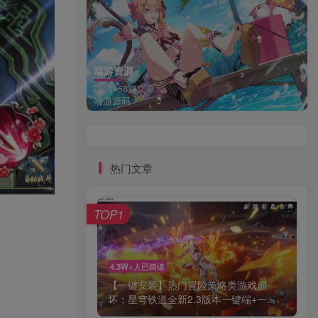
端游资源
1458篇文章
端游源码
热门文章
TOP1
4.3W+人已阅读
【一键安装】热门冒险策略类游戏崩
坏：星穹铁道全新2.3版本一键端+一...