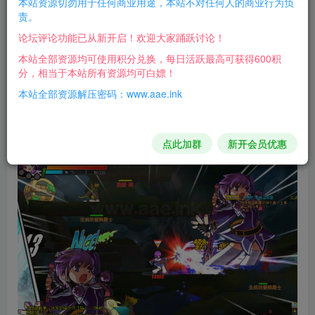
本站资源切勿用于任何商业用途，本站不对任何人的商业行为负
责。
于本站所有资源均可白嫖！
论坛评论功能已从新开启！欢迎大家踊跃讨论！
本站全部资源均可使用积分兑换，每日活跃最高可获得600积
游戏介绍：
分，相当于本站所有资源均可白嫖！
本站全部资源解压密码：www.aae.ink
Q版端游艾尔之光70级版本，玩起来还不错
游戏截图：
点此加群
新开会员优惠