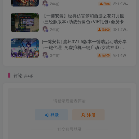
文件
1.9W+
2年前
66
【一键安装】经典仿官梦幻西游之花好月圆
+三经脉版本+助战分角色+VIP礼包+会员卡
+剧情活动+视频搭建及其他修改资料
1.4W+
2年前
600
[一键安装] 崩坏3V1.5版本一键端启动端分享
+一键代理+免虚拟机一键启动+女武神ID+详
细指令+极简一键修改
1.4W+
3年前
100
评论
共4条
请登录后发表评论
登录
注册
社交账号登录