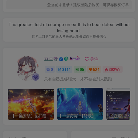
您当前未登录！建议登陆后购买，可保存购买订单
The greatest test of courage on earth is to bear defeat without
losing heart.
世界上对勇气的最大考验是忍受失败而不丧失信心
豆豆呀
关注
0
3111
65
524
392W+
只有自己足够强大，才不会被别人践踏
【一键安装】热门冒险策略类游戏崩坏：星穹铁道全新2.3版本一键端+一键代理+一键启动+免虚拟机
[一键安装] 【转载】原神3.4真端服务端+源码+配套客户端+详尽说明+GM工具+源码说明文件