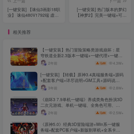
上一篇
下一篇
[一键安装] 【诛仙3画影18职
[一键安装] 热门版本的梦幻
业】 诛仙480V1792端 虚拟
【神梦2】完美一键端+可联
机 一键端 单机版
网+有详细攻略+详细搭建教
程
相关推荐
【一键安装】热门冒险策略类游戏崩坏：星
穹铁道全新2.3版本一键端+一键代理+一键启
动+免虚拟机
4.3W+
2年前
88
[一键安装] 【转载】原神3.4真端服务端+源码
+配套客户端+详尽说明+GM工具+源码说明
文件
2.8W+
3年前
66
《崩坏3 7.9单机一键端》养成类角色扮演3D
二次元游戏、单机一键端、全角色可用、无
限资源、附带保姆级安装教程
2.5W+
2年前
66
《原神5.0》经典3D冒险端游+Win系一键服
务端+配套PC客户端+新版割草机+全系卡池