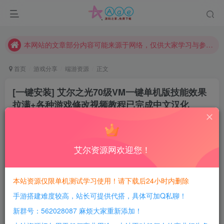
请勿相信任何评论区广告！以免上当受骗！
本网站的文章部分内容可能来源于网络，仅供大家学习与参考，如有侵权，请联系站长QQ466107887进行删除处理。
本站评论功能已从新开启！欢迎大家踊跃讨论！（用户每日活跃可得积分数量增加至600，加速获得更多免费资源！）
本站资源大多存储在云盘，如发现链接失效，请联系我们我们会第一时间更新。
首页
游戏分享
端游资源
正文
本站一律禁止以任何方式发布或转载任何违法的相关信息，访客发现请向站长举报
[一键安装] 艾尔之光70级VM一键单机版技能效果
现在赞助会员享受专属折扣，详情点击此条公告。
拉满+各种游戏修改视频教程已完成中文汉化
请勿相信任何评论区广告！以免上当受骗！
豆豆呀
关注
本网站的文章部分内容可能来源于网络，仅供大家学习与参考，如有侵权，请联系站长QQ466107887进行删除处理。
3年前更新
4
1469
73
艾尔资源网欢迎您！
每日活跃最高可获得600积分！所有资源可以使用
积分免费兑换！
本站资源仅限单机测试学习使用！请下载后24小时内删除
本站全部资源均可使用积分兑换，
手游搭建难度较高，站长可提供代搭，具体可加Q私聊！
新群号：562028087 麻烦大家重新添加！
每日活跃最高可获得600积分，相当