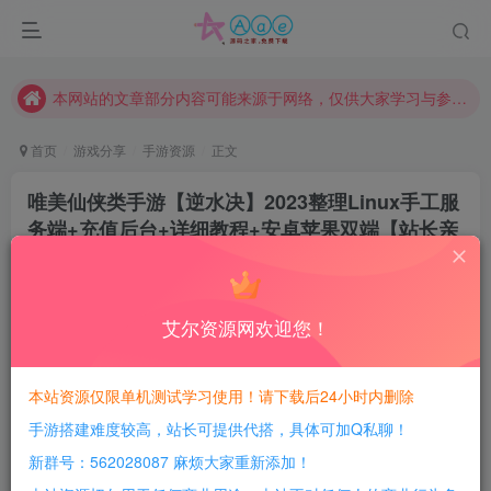
请勿相信任何评论区广告！以免上当受骗！
本网站的文章部分内容可能来源于网络，仅供大家学习与参考，如有侵权，请联系站长QQ466107887进行删除处理。
本站评论功能已从新开启！欢迎大家踊跃讨论！（用户每日活跃可得积分数量增加至600，加速获得更多免费资源！）
本站资源大多存储在云盘，如发现链接失效，请联系我们我们会第一时间更新。
首页
游戏分享
手游资源
正文
本站一律禁止以任何方式发布或转载任何违法的相关信息，访客发现请向站长举报
唯美仙侠类手游【逆水决】2023整理Linux手工服
现在赞助会员享受专属折扣，详情点击此条公告。
务端+充值后台+详细教程+安卓苹果双端【站长亲
请勿相信任何评论区广告！以免上当受骗！
测】
本网站的文章部分内容可能来源于网络，仅供大家学习与参考，如有侵权，请联系站长QQ466107887进行删除处理。
豆豆呀
关注
3年前更新
艾尔资源网欢迎您！
7
4231
612
每日活跃最高可获得600积分！所有资源可以使用
本站资源仅限单机测试学习使用！请下载后24小时内删除
积分免费兑换！
手游搭建难度较高，站长可提供代搭，具体可加Q私聊！
本站全部资源均可使用积分兑换，
新群号：562028087 麻烦大家重新添加！