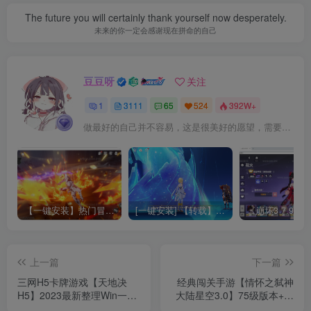
The future you will certainly thank yourself now desperately.
未来的你一定会感谢现在拼命的自己
豆豆呀
关注
1
3111
65
524
392W+
做最好的自己并不容易，这是很美好的愿望，需要耐心、坚持和毅力
【一键安装】热门冒险策略类游戏崩坏：星穹铁道全新2.3版本一键端+一键代理+一键启动+免虚拟机
[一键安装] 【转载】原神3.4真端服务端+源码+配套客户端+详尽说明+GM工具+源码说明文件
上一篇
下一篇
三网H5卡牌游戏【天地决
经典闯关手游【情怀之弑神
H5】2023最新整理Win一键
大陆星空3.0】75级版本+全
即玩服务端+授权GM后台
套XLS表+安卓苹果双端+多