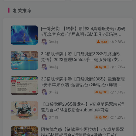
+详细修改教程【站长亲测】
功能运营后台+GM授权后台
相关推荐
+Linux手工服务端+搭建教程
[一键安装] 【转载】原神3.4真端服务端+源码
+配套客户端+详尽说明+GM工具+源码说明
文件
2.8W+
3年前
66
3D横版卡牌手游【口袋觉醒32SS凯路迪欧·
觉悟】2023整理Centos手工端服务端+支付
对接+安卓苹果双端+运营后台+GM授权后台
1.7W+
3年前
300
+代理后台
3D横版卡牌手游【口袋觉醒23SS】最新整理
+安卓苹果双端+运营后台+GM后台+详细搭
建教程
1.4W+
3年前
300
【口袋觉醒29SS暴龙神】+安卓苹果双端+运
营后台+GM授权后台+ubuntu学习端
1.2W+
3年前
300
阿拉德之怒【征战星空阿拉德】+安卓苹果双
端+GM授权后台+运营后台+活动全开+详细