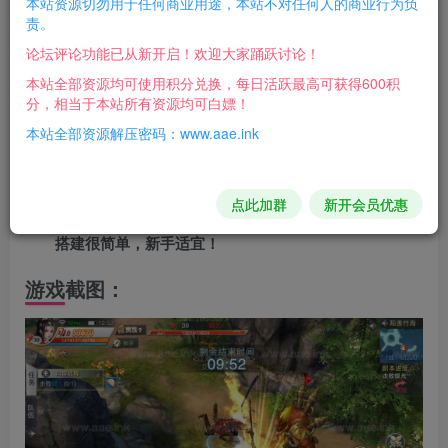
本站资源切勿用于任何商业用途，本站不对任何人的商业行为负
每日活跃最高可获得600积分，相当
责。
论坛评论功能已从新开启！欢迎大家踊跃讨论！
于本站所有资源均可白嫖！
本站全部资源均可使用积分兑换，每日活跃最高可获得600积
分，相当于本站所有资源均可白嫖！
游戏介绍：
本站全部资源解压密码：www.aae.ink
唯美仙侠类手游，画面很精美，打击感很强，值得一
玩！
点此加群
新开会员优惠
搭建很简单，新手适宜！
游戏截图：