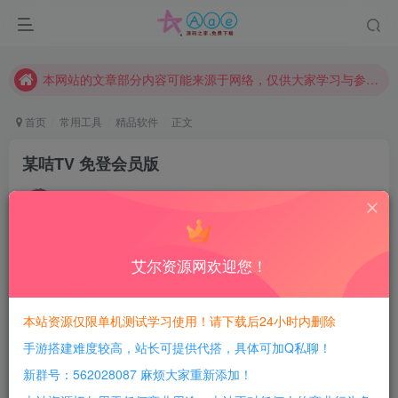
现在赞助会员享受专属折扣，详情点击此条公告。
请勿相信任何评论区广告！以免上当受骗！
本网站的文章部分内容可能来源于网络，仅供大家学习与参考，如有侵权，请联系站长QQ466107887进行删除处理。
首页
常用工具
精品软件
正文
某咭TV 免登会员版
豆豆呀
关注
4年前发布
0
96
11
艾尔资源网欢迎您！
每日活跃最高可获得600积分！所有资源可以使用
积分免费兑换！
现在的家庭都非常重视小孩子的教育问题，很早开始就
本站资源仅限单机测试学习使用！请下载后24小时内删除
给小孩子报各种学习班，想让孩子赢在起跑线上。
手游搭建难度较高，站长可提供代搭，具体可加Q私聊！
新群号：562028087 麻烦大家重新添加！
其实现在的TV端也有很多非常优秀的教育类软件，而且