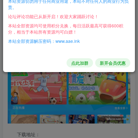
本站资源切勿用于任何商业用途，本站不对任何人的商业行为负
TV端是非常适合作为家庭教育的一个媒介平台的，通过大屏
责。
带动大人小孩一起互动、学习。
论坛评论功能已从新开启！欢迎大家踊跃讨论！
本站全部资源均可使用积分兑换，每日活跃最高可获得600积
那么这里就不得都不提到一个主打亲子节目、动漫卡通
分，相当于本站所有资源均可白嫖！
和教育的TV软件，不仅强大，而且免登无限——某咭TV_免
本站全部资源解压密码：www.aae.ink
登会员版
点此加群
新开会员优惠
下载地址：