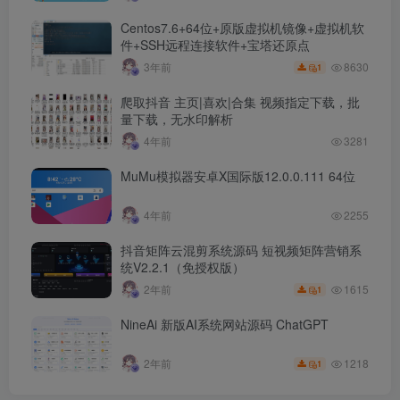
Centos7.6+64位+原版虚拟机镜像+虚拟机软
件+SSH远程连接软件+宝塔还原点
8630
3年前
1
爬取抖音 主页|喜欢|合集 视频指定下载，批
量下载，无水印解析
4年前
3281
MuMu模拟器安卓X国际版12.0.0.111 64位
4年前
2255
抖音矩阵云混剪系统源码 短视频矩阵营销系
统V2.2.1（免授权版）
1615
2年前
1
NineAi 新版AI系统网站源码 ChatGPT
1218
2年前
1