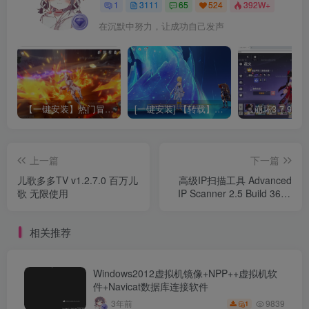
1
3111
65
524
392W+
在沉默中努力，让成功自己发声
【一键安装】热门冒险策略类游戏崩坏：星穹铁道全新2.3版本一键端+一键代理+一键启动+免虚拟机
[一键安装] 【转载】原神3.4真端服务端+源码+配套客户端+详尽说明+GM工具+源码说明文件
上一篇
下一篇
儿歌多多TV v1.2.7.0 百万儿
高级IP扫描工具 Advanced
歌 无限使用
IP Scanner 2.5 Build 3646
绿色版
相关推荐
Windows2012虚拟机镜像+NPP++虚拟机软
件+Navicat数据库连接软件
9839
3年前
1