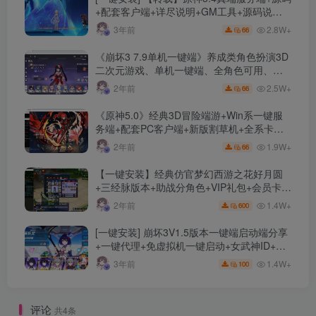
+配套客户端+详尽说明+GM工具+源码说明
文件
2.8W+
3年前
66
《崩坏3 7.9单机一键端》养成类角色扮演3D
二次元游戏、单机一键端、全角色可用、无
限资源、附带保姆级安装教程
2.5W+
2年前
66
《原神5.0》经典3D冒险端游+Win系一键服
务端+配套PC客户端+新版割草机+全系卡池
文件
1.9W+
2年前
66
【一键安装】经典仿官梦幻西游之花好月圆
+三经脉版本+助战分角色+VIP礼包+会员卡
+剧情活动+视频搭建及其他修改资料
1.4W+
2年前
600
[一键安装] 崩坏3V1.5版本一键端启动端分享
+一键代理+免虚拟机一键启动+女武神ID+详
细指令+极简一键修改
1.4W+
3年前
100
评论
共4条