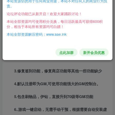
本站资源切勿用于任何商业用途，本站不对任何人的商业行为负
版本说明
责。
论坛评论功能已从新开启！欢迎大家踊跃讨论！
Ver.5.0
本站全部资源均可使用积分兑换，每日活跃最高可获得600积
分，相当于本站所有资源均可白嫖！
1.游戏基于全新伊卡洛斯3.1(Icarus)制作，全8职业，新
本站全部资源解压密码：www.aae.ink
职业偶像，魔法师；
2.本店亲自汉化，独家版本，已汉化大部分内容，后续
点此加群
新开会员优惠
继续优化补全；
3.修复签到功能，修复商店功能等其他一些功能缺少
4.默认注册即为GM,可使用功能强大的GM控制台。
5.包含刷物品，伊钻，直接升到70级等GM功能
6..游戏一键启动，无需手动干预，根据需要自动安装虚