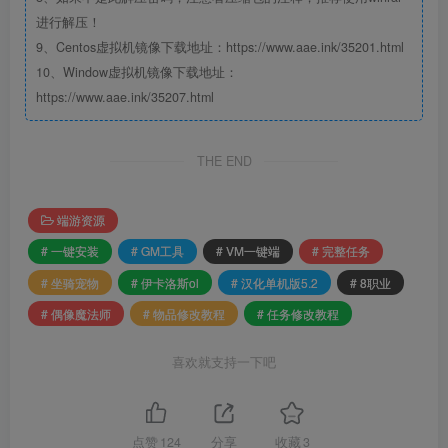
进行解压！
9、Centos虚拟机镜像下载地址：https://www.aae.ink/35201.html
10、Window虚拟机镜像下载地址：
https://www.aae.ink/35207.html
THE END
端游资源
# 一键安装
# GM工具
# VM一键端
# 完整任务
# 坐骑宠物
# 伊卡洛斯ol
# 汉化单机版5.2
# 8职业
# 偶像魔法师
# 物品修改教程
# 任务修改教程
喜欢就支持一下吧
点赞
124
分享
收藏
3