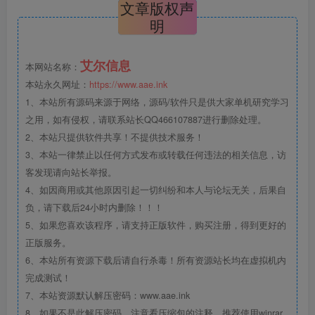
文章版权声
明
艾尔信息
本网站名称：
本站永久网址：
https://www.aae.ink
1、本站所有源码来源于网络，源码/软件只是供大家单机研究学习
之用，如有侵权，请联系站长QQ466107887进行删除处理。
2、本站只提供软件共享！不提供技术服务！
3、本站一律禁止以任何方式发布或转载任何违法的相关信息，访
客发现请向站长举报。
4、如因商用或其他原因引起一切纠纷和本人与论坛无关，后果自
负，请下载后24小时内删除！！！
5、如果您喜欢该程序，请支持正版软件，购买注册，得到更好的
正版服务。
6、本站所有资源下载后请自行杀毒！所有资源站长均在虚拟机内
完成测试！
7、本站资源默认解压密码：www.aae.ink
8、如果不是此解压密码，注意看压缩包的注释，推荐使用winrar