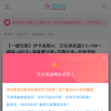
请勿相信任何评论区广告！以免上当受骗！
本网站的文章部分内容可能来源于网络，仅供大家学习与参考，如有侵权，请联系站长QQ466107887进行删除处理。
本站评论功能已从新开启！欢迎大家踊跃讨论！（用户每日活跃可得积分数量增加至600，加速获得更多免费资源！）
本站资源大多存储在云盘，如发现链接失效，请联系我们我们会第一时间更新。
首页
游戏分享
端游资源
正文
本站一律禁止以任何方式发布或转载任何违法的相关信息，访客发现请向站长举报
【一键安装】伊卡洛斯ol、汉化单机版5.2+VM一
现在赞助会员享受专属折扣，详情点击此条公告。
键端+8职业+偶像魔法师+完整任务+坐骑宠物
请勿相信任何评论区广告！以免上当受骗！
+GM工具+物品修改教程+任务修改教程
本网站的文章部分内容可能来源于网络，仅供大家学习与参考，如有侵权，请联系站长QQ466107887进行删除处理。
豆豆呀
关注
3年前更新
艾尔资源网欢迎您！
4
3092
124
每日活跃最高可获得600积分！所有资源可以使用
本站资源仅限单机测试学习使用！请下载后24小时内删除
积分免费兑换！
手游搭建难度较高，站长可提供代搭，具体可加Q私聊！
游戏介绍：
新群号：562028087 麻烦大家重新添加！