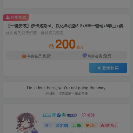
付费资源
【一键安装】伊卡洛斯ol、汉化单机版5.2+VM一键端+8职业+偶像魔法师+完整任务+坐骑宠物+GM工具+物品修改教程+任务修改教程
此内容为付费资源，请付费后查看
200
积分
免费
免费
年费会员
终身会员
登录购买
Don't look back, you're not going that way.
别回头，你要走的不是那条路
豆豆呀
关注
1
3109
65
524
391W+