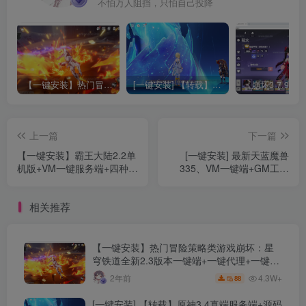
不怕万人阻挡，只怕自己投降
【一键安装】热门冒险策略类游戏崩坏：星穹铁道全新2.3版本一键端+一键代理+一键启动+免虚拟机
[一键安装] 【转载】原神3.4真端服务端+源码+配套客户端+详尽说明+GM工具+源码说明文件
上一篇
下一篇
【一键安装】霸王大陆2.2单
[一键安装] 最新天蓝魔兽
机版+VM一键服务端+四种族
335、VM一键端+GM工具
+月精灵+十二职业+两大阵
+版本详细攻略+AI机器人设
营+GM工具+详细攻略
置+其他版本数据迁移+天赋
相关推荐
增强+详细教程
【一键安装】热门冒险策略类游戏崩坏：星
穹铁道全新2.3版本一键端+一键代理+一键启
动+免虚拟机
4.3W+
2年前
88
[一键安装] 【转载】原神3.4真端服务端+源码