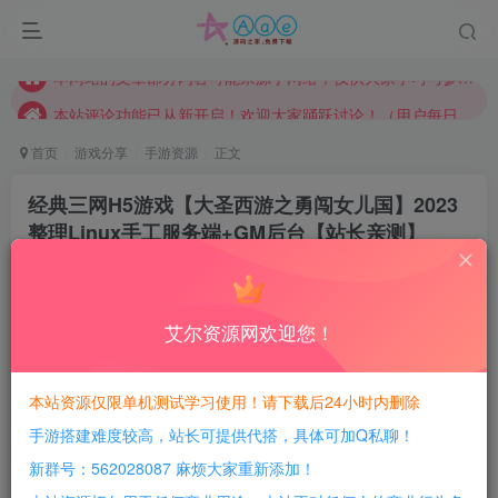
请勿相信任何评论区广告！以免上当受骗！
本网站的文章部分内容可能来源于网络，仅供大家学习与参考，如有侵权，请联系站长QQ466107887进行删除处理。
本站评论功能已从新开启！欢迎大家踊跃讨论！（用户每日活跃可得积分数量增加至600，加速获得更多免费资源！）
本站资源大多存储在云盘，如发现链接失效，请联系我们我们会第一时间更新。
首页
游戏分享
手游资源
正文
本站一律禁止以任何方式发布或转载任何违法的相关信息，访客发现请向站长举报
经典三网H5游戏【大圣西游之勇闯女儿国】2023
现在赞助会员享受专属折扣，详情点击此条公告。
整理Linux手工服务端+GM后台【站长亲测】
请勿相信任何评论区广告！以免上当受骗！
豆豆呀
关注
本网站的文章部分内容可能来源于网络，仅供大家学习与参考，如有侵权，请联系站长QQ466107887进行删除处理。
2年前更新
2
707
131
艾尔资源网欢迎您！
每日活跃最高可获得600积分！所有资源可以使用
积分免费兑换！
本站资源仅限单机测试学习使用！请下载后24小时内删除
手游搭建难度较高，站长可提供代搭，具体可加Q私聊！
游戏介绍：
新群号：562028087 麻烦大家重新添加！
换皮游戏,UI有重叠，玩起来都一样，搭建很简单！