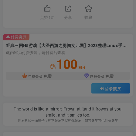
点赞
131
分享
收藏
付费资源
经典三网H5游戏【大圣西游之勇闯女儿国】2023整理Linux手工服务端+GM后台【站长亲测】
此内容为付费资源，请付费后查看
100
积分
免费
免费
年费会员
终身会员
登录购买
The world is like a mirror: Frown at itand it frowns at you;
smile, and it smiles too.
世界犹如一面镜子：朝它皱眉它就朝你皱眉，朝它微笑它也吵你微笑