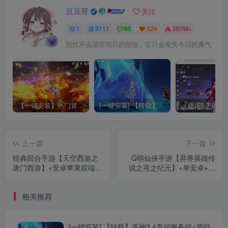
豆豆呀
关注
1
3111
65
524
392W+
担忧不会清空明日的烦恼，它只会丧失今日的勇气
【一键安装】热门冒险策略类游戏崩坏：星穹铁道全新2.3版本一键端+一键代理+一键启动+免虚拟机
[一键安装] 【转载】原神3.4真端服务端+源码+配套客户端+详尽说明+GM工具+源码说明文件
上一篇
下一篇
经典回合手游【天空西游之
Q萌仙侠手游【异界英雄传
唐门西游】+安卓苹果双端
说之苍之纪元】+单安卓+新
+运营后台+Linux手工服务端
GM授权后台+2023最新整理
+详细搭建教程+多活动教程
Linux手工服务端+详细搭建
相关推荐
教程
[一键安装] 【转载】原神3.4真端服务端+源码