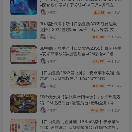
+配套客户端+详尽说明+GM工具+源码说明
文件
2.8W+
3年前
66
3D横版卡牌手游【口袋觉醒32SS凯路迪欧·
觉悟】2023整理Centos手工端服务端+支付
对接+安卓苹果双端+运营后台+GM授权后台
1.7W+
3年前
300
+代理后台
3D横版卡牌手游【口袋觉醒23SS】最新整理
+安卓苹果双端+运营后台+GM后台+详细搭
建教程
1.4W+
3年前
300
【口袋觉醒29SS暴龙神】+安卓苹果双端+运
营后台+GM授权后台+ubuntu学习端
1.2W+
3年前
300
阿拉德之怒【征战星空阿拉德】+安卓苹果双
端+GM授权后台+运营后台+活动全开+详细
教程
1.2W+
4年前
1200
【口袋觉醒九色神鹿11SS神话版】安卓苹果
双端+运营后台+GM授权后台+详细搭建教