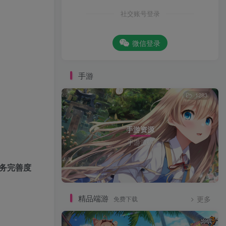
社交账号登录
微信登录
手游
1283
手游资源
手游源码
任务完善度
精品端游
免费下载
更多