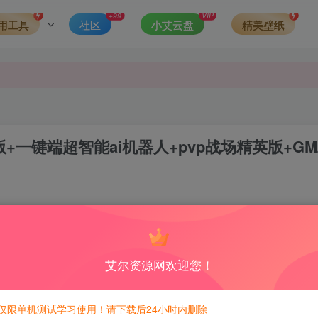
发现请向站长举报
+99
VIP
用工具
社区
小艾云盘
精美壁纸
侵权，请联系站长QQ466107887进行删除处理。
+一键端超智能ai机器人+pvp战场精英版+G
8
12
积分免费兑换！
艾尔资源网欢迎您！
仅限单机测试学习使用！请下载后24小时内删除
稀有完整端】