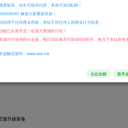
难度较高，站长可提供代搭，具体可加Q私聊！
62028087 麻烦大家重新添加！
切勿用于任何商业用途，本站不对任何人的商业行为负责。
功能已从新开启！欢迎大家踊跃讨论！
资源均可使用积分兑换，每日活跃最高可获得600积分，相当于本站所有
源解压密码：www.aae.ink
点此加群
新开
官服升级装备