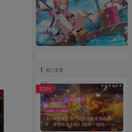
端游资源
1458篇文章
端游源码
热门文章
TOP1
4.3W+人已阅读
【一键安装】热门冒险策略类游戏崩
坏：星穹铁道全新2.3版本一键端+一...