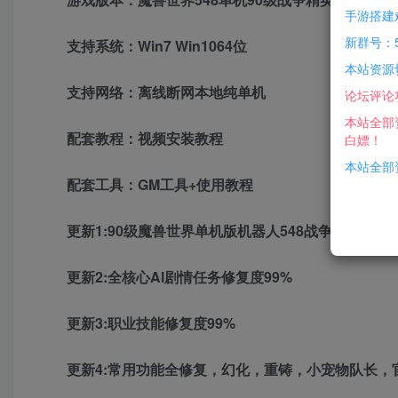
手游搭建
新群号：5
支持系统：Win7 Win1064位
本站资源
支持网络：离线断网本地纯单机
论坛评论
本站全部
配套教程：视频安装教程
白嫖！
本站全部资
配套工具：GM工具+使用教程
更新1:90级魔兽世界单机版机器人548战争精英版
更新2:全核心Al剧情任务修复度99%
更新3:职业技能修复度99%
更新4:常用功能全修复，幻化，重铸，小宠物队长，