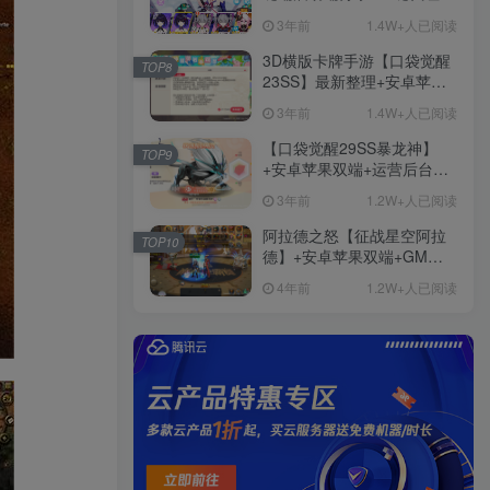
+免虚拟机一键启动+女武神
3年前
1.4W+人已阅读
ID+详细指令+极简一键修改
3D横版卡牌手游【口袋觉醒
TOP8
23SS】最新整理+安卓苹果
双端+运营后台+GM后台+详
3年前
1.4W+人已阅读
细搭建教程
【口袋觉醒29SS暴龙神】
TOP9
+安卓苹果双端+运营后台
+GM授权后台+ubuntu学习
3年前
1.2W+人已阅读
端
阿拉德之怒【征战星空阿拉
TOP10
德】+安卓苹果双端+GM授
权后台+运营后台+活动全开
4年前
1.2W+人已阅读
+详细教程