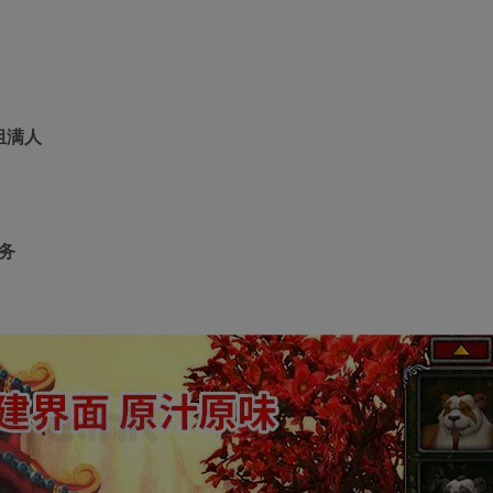
组满人
务