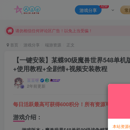
本站一律禁止以任何方式发布或转载任何违法的相关信息，访客
NEW
游戏分享
常
现在赞助会员享受专属折扣，详情点击此条公告。
请勿相信任何评论区广告！以免上当受骗！
本网站的文章部分内容可能来源于网络，仅供大家学习与参考，如有
首页
游戏分享
端游资源
正文
【一键安装】某蝶90级魔兽世界548单机版
+使用教程+全剧情+视频安装教程
豆豆呀
2年前更新
每日活跃最高可获得600积分！所有资源可以使用
游戏介绍：
本站资源
游戏版本：魔兽世界548单机90级战争精英版【精品