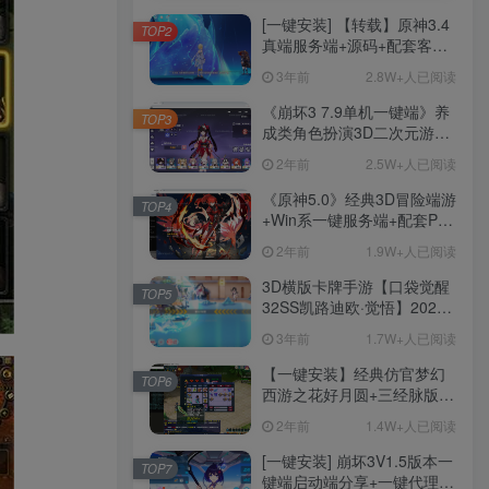
[一键安装] 【转载】原神3.4
TOP2
真端服务端+源码+配套客户
端+详尽说明+GM工具+源码
3年前
2.8W+人已阅读
说明文件
《崩坏3 7.9单机一键端》养
TOP3
成类角色扮演3D二次元游
戏、单机一键端、全角色可
2年前
2.5W+人已阅读
用、无限资源、附带保姆级
安装教程
《原神5.0》经典3D冒险端游
TOP4
+Win系一键服务端+配套PC
客户端+新版割草机+全系卡
2年前
1.9W+人已阅读
池文件
3D横版卡牌手游【口袋觉醒
TOP5
32SS凯路迪欧·觉悟】2023
整理Centos手工端服务端
3年前
1.7W+人已阅读
+支付对接+安卓苹果双端+运
营后台+GM授权后台+代理
【一键安装】经典仿官梦幻
TOP6
后台
西游之花好月圆+三经脉版本
+助战分角色+VIP礼包+会员
2年前
1.4W+人已阅读
卡+剧情活动+视频搭建及其
他修改资料
[一键安装] 崩坏3V1.5版本一
TOP7
键端启动端分享+一键代理