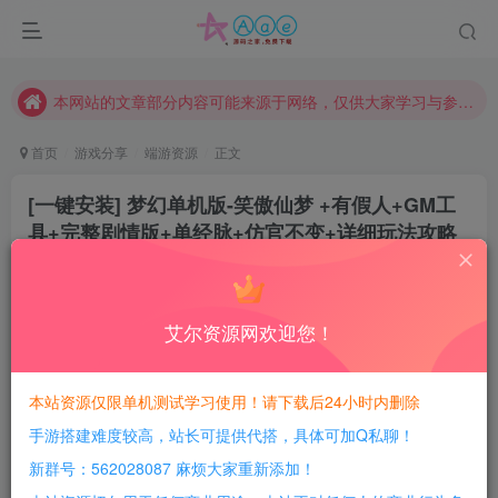
现在赞助会员享受专属折扣，详情点击此条公告。
请勿相信任何评论区广告！以免上当受骗！
本网站的文章部分内容可能来源于网络，仅供大家学习与参考，如有侵权，请联系站长QQ466107887进行删除处理。
首页
游戏分享
端游资源
正文
[一键安装] 梦幻单机版-笑傲仙梦 +有假人+GM工
具+完整剧情版+单经脉+仿官不变+详细玩法攻略
豆豆呀
关注
2年前更新
2
815
124
艾尔资源网欢迎您！
每日活跃最高可获得600积分！所有资源可以使用
积分免费兑换！
本站资源仅限单机测试学习使用！请下载后24小时内删除
手游搭建难度较高，站长可提供代搭，具体可加Q私聊！
游戏介绍：
新群号：562028087 麻烦大家重新添加！
找到的 一款 梦幻单机版 笑傲仙梦