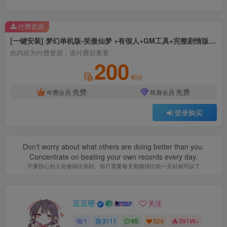
付费资源
[一键安装] 梦幻单机版-笑傲仙梦 +有假人+GM工具+完整剧情版+单经脉+仿官不变+详细玩法攻略
此内容为付费资源，请付费后查看
200
积分
免费
免费
年费会员
终身会员
登录购买
Don’t worry about what others are doing better than you.
Concentrate on beating your own records every day.
不要担心别人会做得比你好。你只需要每天都做得比前一天好就可以了
豆豆呀
关注
1
3111
65
524
391W+