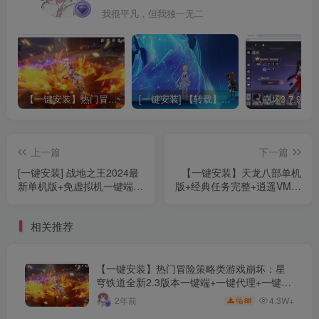
我很平凡，但我独一无二
【一键安装】热门冒险策略类游戏崩坏：星穹铁道全新2.3版本一键端+一键代理+一键启动+免虚拟机
[一键安装] 【转载】原神3.4真端服务端+源码+配套客户端+详尽说明+GM工具+源码说明文件
上一篇
下一篇
[一键安装] 战地之王2024最
【一键安装】天龙八部单机
新单机版+免虚拟机一键端
版+经典任务完整+逍遥VM一
+带国服军衔补丁+带视频教
键端+GM工具+使用教程+视
程+内置游戏菜单+带中文包
频语音安装教程+精品稀有完
相关推荐
整端
【一键安装】热门冒险策略类游戏崩坏：星
穹铁道全新2.3版本一键端+一键代理+一键启
动+免虚拟机
4.3W+
2年前
88