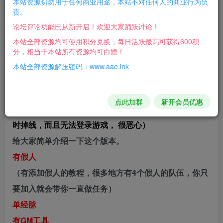
本站资源切勿用于任何商业用途，本站不对任何人的商业行为负
责。
我从网上找的单机版 我没有源码
论坛评论功能已从新开启！欢迎大家踊跃讨论！
目前我玩了3天 没有用GM工具刷东西，感觉还不错,能玩
本站全部资源均可使用积分兑换，每日活跃最高可获得600积
的下去 所以分享给大家。
分，相当于本站所有资源均可白嫖！
比较好的一点是 游戏内没有发现广告，商城也没有乱
本站全部资源解压密码：www.aae.ink
改，也没有那种玩2小时或者12小时自动掉线或关闭的情
况。
点此加群
新开会员优惠
（最近就遇到了一个自动掉线的梦幻 只要超过12小时准
时掉线，而且无法登录游戏， 很恶心）
给大家简单介绍一下这个版本。
有假人
（有添加假人的教程，很多地方有4个假人的队伍，你只
要加入就会带你一直做任务）
单经脉
有GM工具