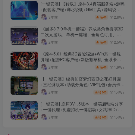
[一键安装] 【转载】原神3.4真端服务端+源码
+配套客户端+详尽说明+GM工具+源码说明
文件
2.8W+
3年前
66
《崩坏3 7.9单机一键端》养成类角色扮演3D
二次元游戏、单机一键端、全角色可用、无
限资源、附带保姆级安装教程
2.5W+
2年前
66
《原神5.0》经典3D冒险端游+Win系一键服
务端+配套PC客户端+新版割草机+全系卡池
文件
1.9W+
2年前
66
【一键安装】经典仿官梦幻西游之花好月圆
+三经脉版本+助战分角色+VIP礼包+会员卡
+剧情活动+视频搭建及其他修改资料
1.4W+
2年前
600
[一键安装] 崩坏3V1.5版本一键端启动端分享
+一键代理+免虚拟机一键启动+女武神ID+详
细指令+极简一键修改
1.4W+
3年前
100